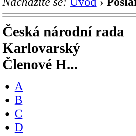
Nacházíte se:
Úvod
›
Posla
Česká národní rada
Karlovarský
Členové H...
A
B
C
D