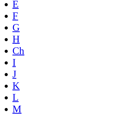
E
F
G
H
Ch
I
J
K
L
M