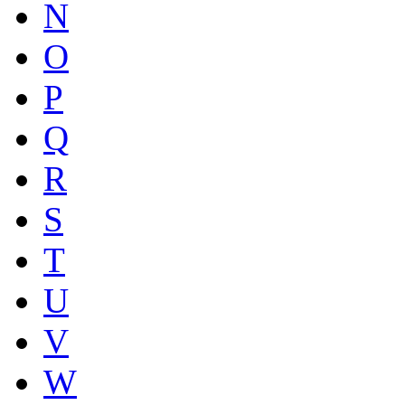
N
O
P
Q
R
S
T
U
V
W