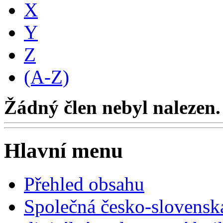
X
Y
Z
(A-Z)
Žádný člen nebyl nalezen.
Hlavní menu
Přehled obsahu
Společná česko-slovensk