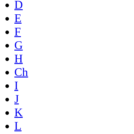
D
E
F
G
H
Ch
I
J
K
L