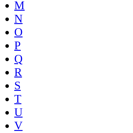
M
N
O
P
Q
R
S
T
U
V