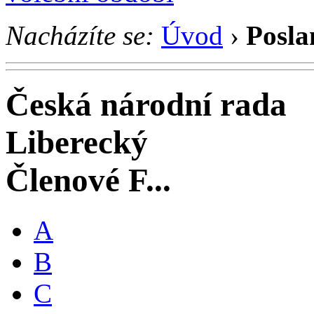
Nacházíte se:
Úvod
›
Posla
Česká národní rada
Liberecký
Členové F...
A
B
C