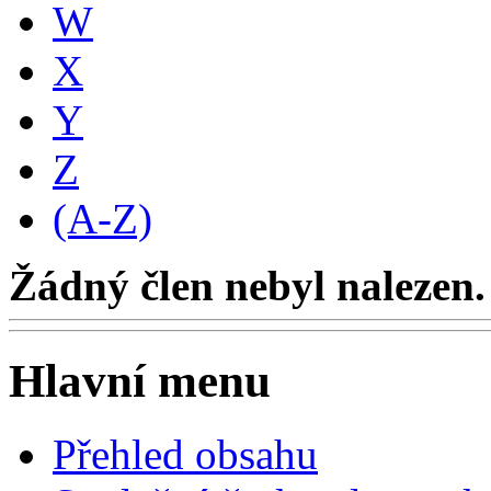
W
X
Y
Z
(A-Z)
Žádný člen nebyl nalezen.
Hlavní menu
Přehled obsahu