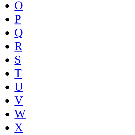
O
P
Q
R
S
T
U
V
W
X