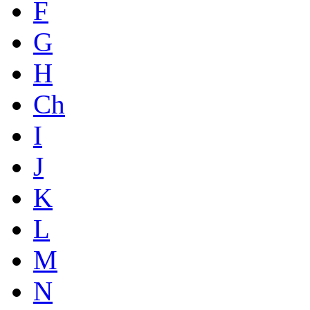
F
G
H
Ch
I
J
K
L
M
N