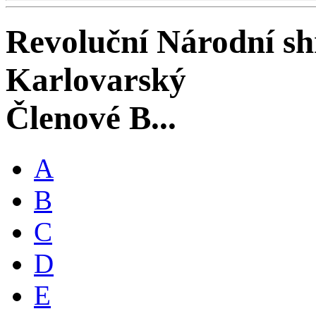
Revoluční Národní s
Karlovarský
Členové B...
A
B
C
D
E