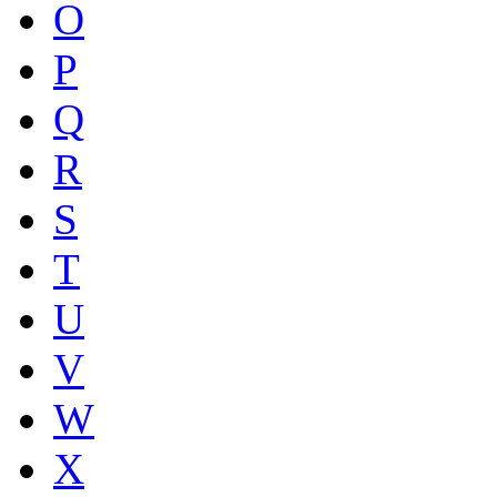
O
P
Q
R
S
T
U
V
W
X