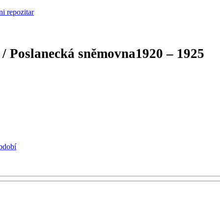
 / Poslanecká sněmovna
1920 – 1925
období