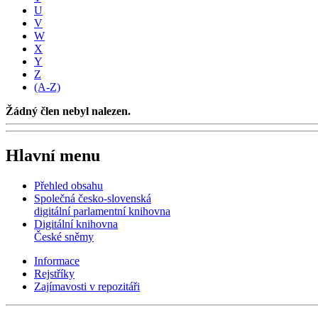
U
V
W
X
Y
Z
(A-Z)
Žádný člen nebyl nalezen.
Hlavní menu
Přehled obsahu
Společná česko-slovenská
digitální parlamentní knihovna
Digitální knihovna
České sněmy
Informace
Rejstříky
Zajímavosti v repozitáři