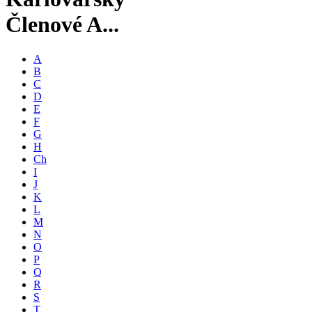
Členové A...
A
B
C
D
E
F
G
H
Ch
I
J
K
L
M
N
O
P
Q
R
S
T