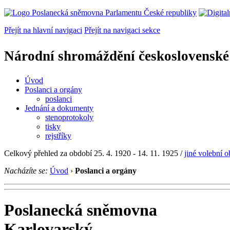
Přejít na hlavní navigaci
Přejít na navigaci sekce
Národní shromáždění československé
Úvod
Poslanci a orgány
poslanci
Jednání a dokumenty
stenoprotokoly
tisky
rejstříky
Celkový přehled za období 25. 4. 1920 - 14. 11. 1925 /
jiné volební 
Nacházíte se:
Úvod
›
Poslanci a orgány
Poslanecká sněmovna
Karlovarský