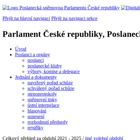
Přejít na hlavní navigaci
Přejít na navigaci sekce
Parlament České republiky, Poslane
Úvod
Poslanci a orgány
poslanci
poslanecké kluby
výbory, komise a delegace
Jednání a dokumenty
navržený pořad schůze
schválený pořad schůze
stenoprotokoly
sněmovní tisky
ústní interpelace
hlasování
usnesení
rozhodnutí předsedy
rejstříky
Celkový přehled za období 2021 - 2025
/
jiné volební období