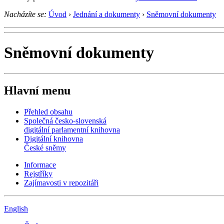
Nacházíte se:
Úvod
›
Jednání a dokumenty
›
Sněmovní dokumenty
Sněmovní dokumenty
Hlavní menu
Přehled obsahu
Společná česko-slovenská
digitální parlamentní knihovna
Digitální knihovna
České sněmy
Informace
Rejstříky
Zajímavosti v repozitáři
English