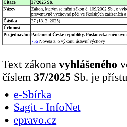
Citace
37/2025 Sb.
Název
Zákon, kterým se mění zákon č. 109/2002 Sb., o výk
preventivně výchovné péči ve školských zařízeních a
Částka
37 (18. 2. 2025)
Účinnost
Projednávání
Parlament České republiky, Poslanecká sněmovna,
756
Novela z. o výkonu ústavní výchovy
Text zákona
vyhlášeného
ve
číslem
37/2025
Sb. je příst
e-Sbírka
Sagit - InfoNet
epravo.cz