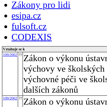
Zákony pro lidi
esipa.cz
fulsoft.cz
CODEXIS
Vztahuje se k
109/2002
??
Zákon o výkonu ústav
výchovy ve školských 
výchovné péči ve škol
dalších zákonů
109/2002
??
Zákon o výkonu ústav