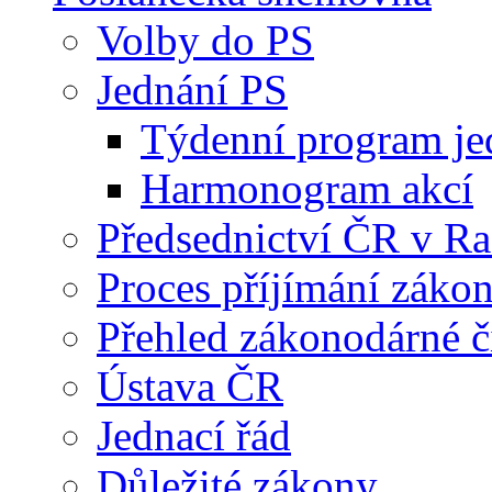
Volby do PS
Jednání PS
Týdenní program je
Harmonogram akcí
Předsednictví ČR v R
Proces příjímání záko
Přehled zákonodárné č
Ústava ČR
Jednací řád
Důležité zákony