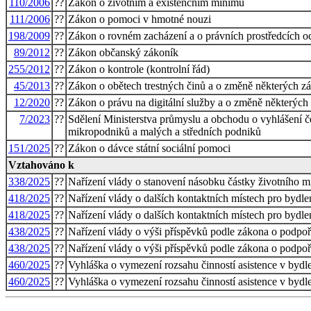
110/2006
??
Zákon o životním a existenčním minimu
111/2006
??
Zákon o pomoci v hmotné nouzi
198/2009
??
Zákon o rovném zacházení a o právních prostředcích oc
89/2012
??
Zákon občanský zákoník
255/2012
??
Zákon o kontrole (kontrolní řád)
45/2013
??
Zákon o obětech trestných činů a o změně některých zá
12/2020
??
Zákon o právu na digitální služby a o změně některých
7/2023
??
Sdělení Ministerstva průmyslu a obchodu o vyhlášení 
mikropodniků a malých a středních podniků
151/2025
??
Zákon o dávce státní sociální pomoci
Vztahováno k
338/2025
??
Nařízení vlády o stanovení násobku částky životního 
418/2025
??
Nařízení vlády o dalších kontaktních místech pro bydle
418/2025
??
Nařízení vlády o dalších kontaktních místech pro bydle
438/2025
??
Nařízení vlády o výši příspěvků podle zákona o podpoř
438/2025
??
Nařízení vlády o výši příspěvků podle zákona o podpoř
460/2025
??
Vyhláška o vymezení rozsahu činností asistence v bydl
460/2025
??
Vyhláška o vymezení rozsahu činností asistence v bydl