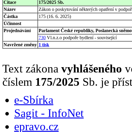
Citace
175/2025 Sb.
Název
Zákon o poskytování některých opatření v podpoř
Částka
175 (16. 6. 2025)
Účinnost
Projednávání
Parlament České republiky, Poslanecká sněmov
730
Vl.n.z.o podpoře bydlení - související
Navržené změny
1 tisk
Text zákona
vyhlášeného
ve
číslem
175/2025
Sb. je přís
e-Sbírka
Sagit - InfoNet
epravo.cz