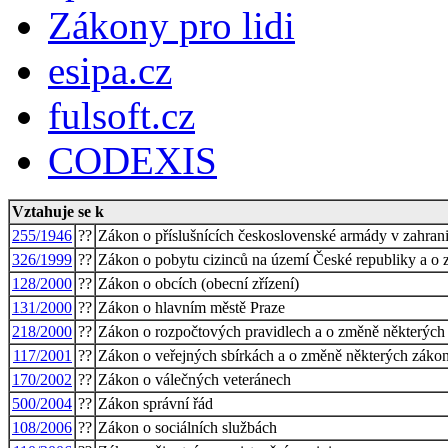
Zákony pro lidi
esipa.cz
fulsoft.cz
CODEXIS
Vztahuje se k
255/1946
??
Zákon o příslušnících československé armády v zahrani
326/1999
??
Zákon o pobytu cizinců na území České republiky a o
128/2000
??
Zákon o obcích (obecní zřízení)
131/2000
??
Zákon o hlavním městě Praze
218/2000
??
Zákon o rozpočtových pravidlech a o změně některých 
117/2001
??
Zákon o veřejných sbírkách a o změně některých zákon
170/2002
??
Zákon o válečných veteránech
500/2004
??
Zákon správní řád
108/2006
??
Zákon o sociálních službách