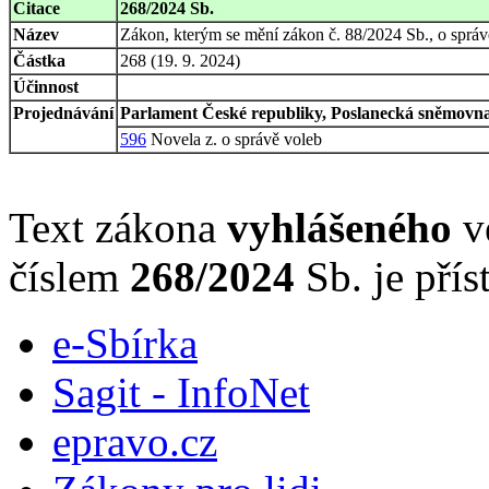
Citace
268/2024 Sb.
Název
Zákon, kterým se mění zákon č. 88/2024 Sb., o správě
Částka
268 (19. 9. 2024)
Účinnost
Projednávání
Parlament České republiky, Poslanecká sněmovna,
596
Novela z. o správě voleb
Text zákona
vyhlášeného
ve
číslem
268/2024
Sb. je přís
e-Sbírka
Sagit - InfoNet
epravo.cz