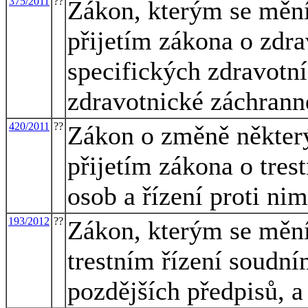
375/2011
??
Zákon, kterým se mění 
přijetím zákona o zdra
specifických zdravotn
zdravotnické záchrann
420/2011
??
Zákon o změně některý
přijetím zákona o tres
osob a řízení proti nim
193/2012
??
Zákon, kterým se mění
trestním řízení soudním
pozdějších předpisů, a