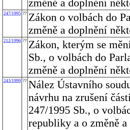
změně a doplnění někt
247/1995
??
Zákon o volbách do Pa
změně a doplnění někt
212/1996
??
Zákon, kterým se mění
Sb., o volbách do Par
změně a doplnění někt
243/1999
??
Nález Ústavního soudu 
návrhu na zrušení části
247/1995 Sb., o volbá
republiky a o změně a