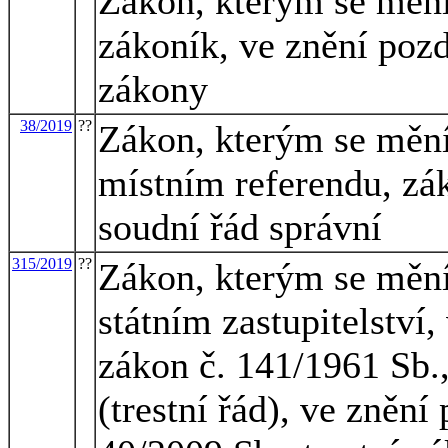
Zákon, kterým se mění 
zákoník, ve znění pozd
zákony
38/2019
??
Zákon, kterým se mění
místním referendu, zá
soudní řád správní
315/2019
??
Zákon, kterým se mění
státním zastupitelství,
zákon č. 141/1961 Sb.,
(trestní řád), ve znění