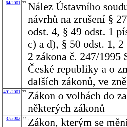
64/2001
??
Nález Ústavního soudu
návrhů na zrušení § 27 
odst. 4, § 49 odst. 1 pí
c) a d), § 50 odst. 1, 2 
2 zákona č. 247/1995 
České republiky a o z
dalších zákonů, ve zně
491/2001
??
Zákon o volbách do za
některých zákonů
37/2002
??
Zákon, kterým se mění