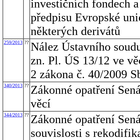
investičních fondech a
předpisu Evropské uni
některých derivátů
259/2013
??
Nález Ústavního soudu
zn. Pl. ÚS 13/12 ve vě
2 zákona č. 40/2009 Sb
340/2013
??
Zákonné opatření Sená
věcí
344/2013
??
Zákonné opatření Sen
souvislosti s rekodif