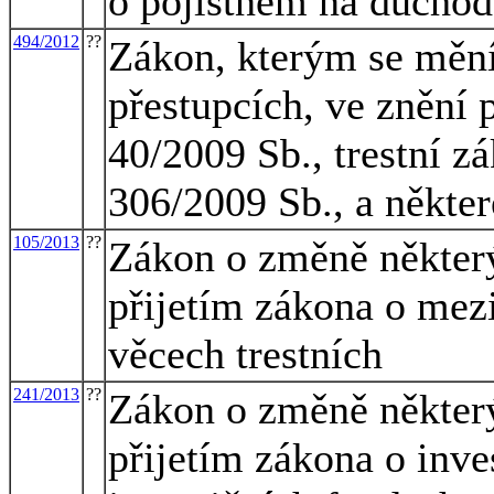
o pojistném na důchod
494/2012
??
Zákon, kterým se mění
přestupcích, ve znění 
40/2009 Sb., trestní z
306/2009 Sb., a někter
105/2013
??
Zákon o změně některý
přijetím zákona o mezi
věcech trestních
241/2013
??
Zákon o změně některý
přijetím zákona o inve