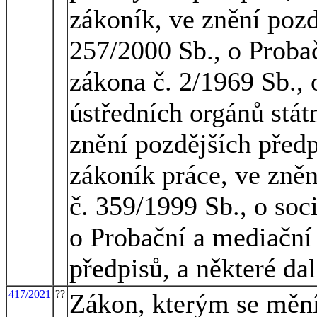
zákoník, ve znění pozd
257/2000 Sb., o Proba
zákona č. 2/1969 Sb., 
ústředních orgánů stát
znění pozdějších předp
zákoník práce, ve zněn
č. 359/1999 Sb., o soc
o Probační a mediační 
předpisů, a některé da
417/2021
??
Zákon, kterým se mění