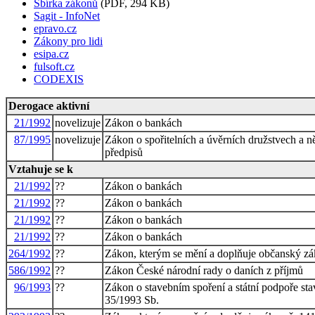
Sbírka zákonů
(PDF, 294 KB)
Sagit - InfoNet
epravo.cz
Zákony pro lidi
esipa.cz
fulsoft.cz
CODEXIS
Derogace aktivní
21/1992
novelizuje
Zákon o bankách
87/1995
novelizuje
Zákon o spořitelních a úvěrních družstvech a n
předpisů
Vztahuje se k
21/1992
??
Zákon o bankách
21/1992
??
Zákon o bankách
21/1992
??
Zákon o bankách
21/1992
??
Zákon o bankách
264/1992
??
Zákon, kterým se mění a doplňuje občanský zákon
586/1992
??
Zákon České národní rady o daních z příjmů
96/1993
??
Zákon o stavebním spoření a státní podpoře sta
35/1993 Sb.