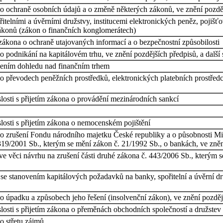
o ochraně osobních údajů a o změně některých zákonů, ve znění pozdě
elními a úvěrními družstvy, institucemi elektronických peněz, pojišť
ákonů (zákon o finančních konglomerátech)
zákona o ochraně utajovaných informací a o bezpečnostní způsobilosti
 podnikání na kapitálovém trhu, ve znění pozdějších předpisů, a další 
cením dohledu nad finančním trhem
o převodech peněžních prostředků, elektronických platebních prostředc
losti s přijetím zákona o provádění mezinárodních sankcí
losti s přijetím zákona o nemocenském pojištění
 zrušení Fondu národního majetku České republiky a o působnosti Mini
319/2001 Sb., kterým se mění zákon č. 21/1992 Sb., o bankách, ve zněn
e věci návrhu na zrušení části druhé zákona č. 443/2006 Sb., kterým 
se stanovením kapitálových požadavků na banky, spořitelní a úvěrní dr
 úpadku a způsobech jeho řešení (insolvenční zákon), ve znění pozdější
losti s přijetím zákona o přeměnách obchodních společností a družstev
o střetu zájmů