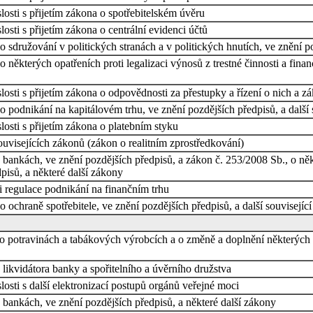
osti s přijetím zákona o spotřebitelském úvěru
sti s přijetím zákona o centrální evidenci účtů
sdružování v politických stranách a v politických hnutích, ve znění po
některých opatřeních proti legalizaci výnosů z trestné činnosti a financ
osti s přijetím zákona o odpovědnosti za přestupky a řízení o nich a z
 podnikání na kapitálovém trhu, ve znění pozdějších předpisů, a další 
osti s přijetím zákona o platebním styku
uvisejících zákonů (zákon o realitním zprostředkování)
ankách, ve znění pozdějších předpisů, a zákon č. 253/2008 Sb., o někte
pisů, a některé další zákony
i regulace podnikání na finančním trhu
ochraně spotřebitele, ve znění pozdějších předpisů, a další souvisejíc
 potravinách a tabákových výrobcích a o změně a doplnění některých so
ikvidátora banky a spořitelního a úvěrního družstva
osti s další elektronizací postupů orgánů veřejné moci
bankách, ve znění pozdějších předpisů, a některé další zákony