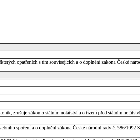
ěkterých opatřeních s tím souvisejících a o doplnění zákona České náro
ík, zrušuje zákon o státním notářství a o řízení před státním notářstv
vebního spoření a o doplnění zákona České národní rady č. 586/1992 Sb