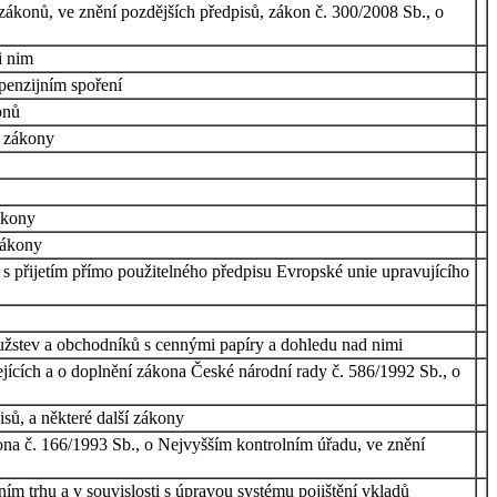
zákonů, ve znění pozdějších předpisů, zákon č. 300/2008 Sb., o
i nim
penzijním spoření
onů
í zákony
ákony
zákony
 s přijetím přímo použitelného předpisu Evropské unie upravujícího
družstev a obchodníků s cennými papíry a dohledu nad nimi
ejících a o doplnění zákona České národní rady č. 586/1992 Sb., o
sů, a některé další zákony
ona č. 166/1993 Sb., o Nejvyšším kontrolním úřadu, ve znění
ím trhu a v souvislosti s úpravou systému pojištění vkladů