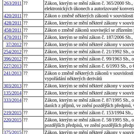
263/2011
??
Zákon, kterým se mění zákon č. 365/2000 Sb., 
elektronických úkonech a autorizované konverzi
420/2011
??
Zákon o změně některých zákonů v souvislosti s
428/2011
??
Zákon, kterým se mění některé zákony v souvis
458/2011
??
Zákon o změně zákonů související se zřízením
470/2011
??
Zákon, kterým se mění zákon č. 187/2006 Sb., 
37/2012
??
Zákon, kterým se mění některé zákony v souvis
254/2012
??
Zákon, kterým se mění zákon č. 21/1992 Sb., o 
396/2012
??
Zákon, kterým se mění zákon č. 99/1963 Sb., ob
227/2013
??
Zákon, kterým se mění zákon č. 6/1993 Sb., o Č
241/2013
??
Zákon o změně některých zákonů v souvislosti s
vypořádání některých derivátů
303/2013
??
Zákon, kterým se mění některé zákony v souvis
135/2014
??
Zákon, kterým se mění některé zákony v souvisl
333/2014
??
Zákon, kterým se mění zákon č. 87/1995 Sb., o 
daních z příjmů, ve znění pozdějších předpisů,
219/2015
??
Zákon, kterým se mění zákon č. 153/1994 Sb., 
220/2015
??
Zákon, kterým se mění zákon č. 58/1995 Sb., o
pozdějších předpisů, ve znění pozdějších předp
375/2015
??
Zákon, kterým se mění některé zákony v souvisl