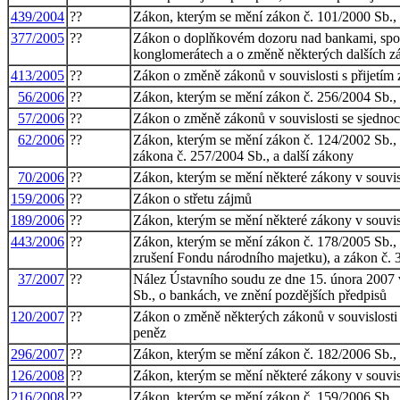
439/2004
??
Zákon, kterým se mění zákon č. 101/2000 Sb., 
377/2005
??
Zákon o doplňkovém dozoru nad bankami, spořit
konglomerátech a o změně některých dalších z
413/2005
??
Zákon o změně zákonů v souvislosti s přijetím 
56/2006
??
Zákon, kterým se mění zákon č. 256/2004 Sb., o
57/2006
??
Zákon o změně zákonů v souvislosti se sjedno
62/2006
??
Zákon, kterým se mění zákon č. 124/2002 Sb., 
zákona č. 257/2004 Sb., a další zákony
70/2006
??
Zákon, kterým se mění některé zákony v souvis
159/2006
??
Zákon o střetu zájmů
189/2006
??
Zákon, kterým se mění některé zákony v souvis
443/2006
??
Zákon, kterým se mění zákon č. 178/2005 Sb., o
zrušení Fondu národního majetku), a zákon č. 
37/2007
??
Nález Ústavního soudu ze dne 15. února 2007 v
Sb., o bankách, ve znění pozdějších předpisů
120/2007
??
Zákon o změně některých zákonů v souvislosti 
peněz
296/2007
??
Zákon, kterým se mění zákon č. 182/2006 Sb., o
126/2008
??
Zákon, kterým se mění některé zákony v souvis
216/2008
??
Zákon, kterým se mění zákon č. 159/2006 Sb., 