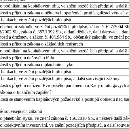
 podnikání na kapitálovém trhu, ve znění pozdějších předpisů, a další 
sti s přijetím zákona o některých opatřeních proti legalizaci výnosů z 
 bankách, ve znění pozdějších předpisů
bchodní zákoník, ve znění pozdějších předpisů, zákon č. 627/2004 Sb.,
/2002 Sb., zákon č. 357/1992 Sb., o dani dědické, dani darovací a dani
stí a družstev, a zákon č. 40/1964 Sb., občanský zákoník, ve znění po
osti s přijetím zákona o základních registrech
 podnikání na kapitálovém trhu, ve znění pozdějších předpisů, a další 
osti s přijetím daňového řádu
osti s přijetím zákona o platebním styku
 bankách, ve znění pozdějších předpisů
bankách, ve znění pozdějších předpisů, a další související zákony
losti s přijetím nařízení Evropského parlamentu a Rady o ratingových 
zákona o finančním zajištění
losti se stanovením kapitálových požadavků a postupů dohledu nad ba
ě souvisejících zákonů
 platebním styku, ve znění zákona č. 156/2010 Sb., a některé další z
 kolektivním investování, ve znění pozdějších předpisů, a další souvis