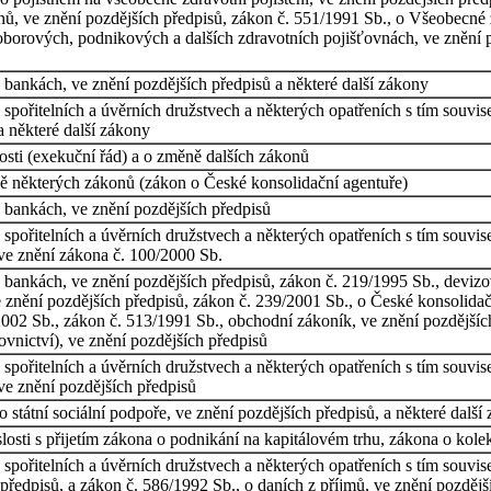
nů, ve znění pozdějších předpisů, zákon č. 551/1991 Sb., o Všeobecné 
 oborových, podnikových a dalších zdravotních pojišťovnách, ve znění 
 bankách, ve znění pozdějších předpisů a některé další zákony
spořitelních a úvěrních družstvech a některých opatřeních s tím souvis
a některé další zákony
sti (exekuční řád) a o změně dalších zákonů
ě některých zákonů (zákon o České konsolidační agentuře)
 bankách, ve znění pozdějších předpisů
spořitelních a úvěrních družstvech a některých opatřeních s tím souvis
 ve znění zákona č. 100/2000 Sb.
 bankách, ve znění pozdějších předpisů, zákon č. 219/1995 Sb., devizo
ve znění pozdějších předpisů, zákon č. 239/2001 Sb., o České konsolid
2002 Sb., zákon č. 513/1991 Sb., obchodní zákoník, ve znění pozdějšíc
ovnictví), ve znění pozdějších předpisů
spořitelních a úvěrních družstvech a některých opatřeních s tím souvis
 ve znění pozdějších předpisů
 státní sociální podpoře, ve znění pozdějších předpisů, a některé další
osti s přijetím zákona o podnikání na kapitálovém trhu, zákona o kole
spořitelních a úvěrních družstvech a některých opatřeních s tím souvise
 předpisů, a zákon č. 586/1992 Sb., o daních z příjmů, ve znění pozdějš