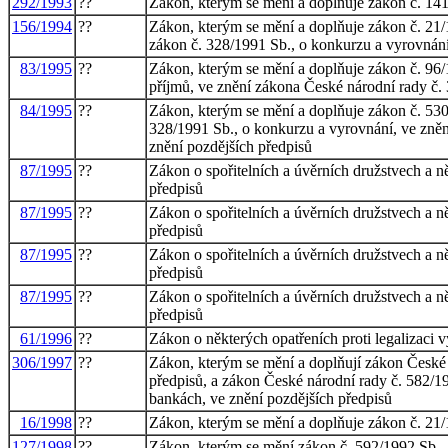
292/1993
??
Zákon, kterým se mění a doplňuje zákon č. 141/
156/1994
??
Zákon, kterým se mění a doplňuje zákon č. 21/
zákon č. 328/1991 Sb., o konkurzu a vyrovnání
83/1995
??
Zákon, kterým se mění a doplňuje zákon č. 96/1
příjmů, ve znění zákona České národní rady č. 
84/1995
??
Zákon, kterým se mění a doplňuje zákon č. 530/
328/1991 Sb., o konkurzu a vyrovnání, ve znění
znění pozdějších předpisů
87/1995
??
Zákon o spořitelních a úvěrních družstvech a n
předpisů
87/1995
??
Zákon o spořitelních a úvěrních družstvech a n
předpisů
87/1995
??
Zákon o spořitelních a úvěrních družstvech a n
předpisů
87/1995
??
Zákon o spořitelních a úvěrních družstvech a n
předpisů
61/1996
??
Zákon o některých opatřeních proti legalizaci v
306/1997
??
Zákon, kterým se mění a doplňují zákon České n
předpisů, a zákon České národní rady č. 582/19
bankách, ve znění pozdějších předpisů
16/1998
??
Zákon, kterým se mění a doplňuje zákon č. 21/
127/1998
??
Zákon, kterým se mění zákon č. 592/1992 Sb., o