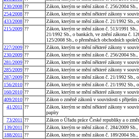
230/2008
??
Zákon, kterým se mění zákon č. 256/2004 Sb., o
254/2008
??
Zákon, kterým se mění některé zákony v souvislo
433/2008
??
Zákon, kterým se mění zákon č. 21/1992 Sb., o
215/2009
??
Zákon, kterým se mění zákon č. 513/1991 Sb., o
21/1992 Sb., o bankách, ve znění zákona č. 126
125/2008 Sb., o přeměnách obchodních společno
227/2009
??
Zákon, kterým se mění některé zákony v souvisl
230/2009
??
Zákon, kterým se mění zákon č. 256/2004 Sb., o
281/2009
??
Zákon, kterým se mění některé zákony v souvisl
285/2009
??
Zákon, kterým se mění některé zákony v souvisl
287/2009
??
Zákon, kterým se mění zákon č. 21/1992 Sb., o
156/2010
??
Zákon, kterým se mění zákon č. 21/1992 Sb., o 
160/2010
??
Zákon, kterým se mění některé zákony v souvis
409/2010
??
Zákon o změně zákonů v souvislosti s přijetím 
41/2011
??
Zákon, kterým se mění některé zákony v souvis
papíry
73/2011
??
Zákon o Úřadu práce České republiky a o změn
139/2011
??
Zákon, kterým se mění zákon č. 284/2009 Sb., o
188/2011
??
Zákon, kterým se mění zákon č. 189/2004 Sb., o