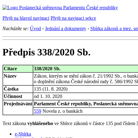
Přejít na hlavní navigaci
Přejít na navigaci sekce
Nacházíte se:
Úvod
›
Jednání a dokumenty
›
Sbírka zákonů a mez. s
Předpis 338/2020 Sb.
Citace
338/2020 Sb.
Název
Zákon, kterým se mění zákon č. 21/1992 Sb., o bankách
o doplnění zákona České národní rady č. 586/1992 Sb.
Částka
135 (11. 8. 2020)
Účinnost
od 1. 10. 2020
Projednávání
Parlament České republiky, Poslanecká sněmovna,
559
Novela z. o bankách
Text zákona
vyhlášeného
ve Sbírce zákonů v částce 135 pod číslem
e-Sbírka