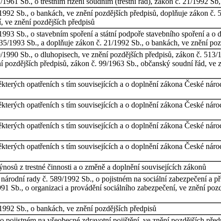
1961 Sb., o trestním řízení soudním (trestní řád), zákon č. 21/1992 Sb
1992 Sb., o bankách, ve znění pozdějších předpisů, doplňuje zákon č. 
, ve znění pozdějších předpisů
993 Sb., o stavebním spoření a státní podpoře stavebního spoření a o 
35/1993 Sb., a doplňuje zákon č. 21/1992 Sb., o bankách, ve znění poz
1990 Sb., o dluhopisech, ve znění pozdějších předpisů, zákon č. 513/1
 pozdějších předpisů, zákon č. 99/1963 Sb., občanský soudní řád, ve z
ěkterých opatřeních s tím souvisejících a o doplnění zákona České náro
ěkterých opatřeních s tím souvisejících a o doplnění zákona České náro
ěkterých opatřeních s tím souvisejících a o doplnění zákona České náro
ěkterých opatřeních s tím souvisejících a o doplnění zákona České náro
ýnosů z trestné činnosti a o změně a doplnění souvisejících zákonů
árodní rady č. 589/1992 Sb., o pojistném na sociální zabezpečení a pří
91 Sb., o organizaci a provádění sociálního zabezpečení, ve znění pozd
1992 Sb., o bankách, ve znění pozdějších předpisů
 pojistném na všeobecné zdravotní pojištění, ve znění pozdějších předp