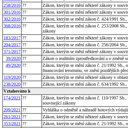
258/2016
??
Zákon, kterým se mění některé zákony v souvisl
301/2016
??
Zákon, kterým se mění některé zákony v souvislo
302/2016
??
Zákon, kterým se mění zákon č. 424/1991 Sb., o 
368/2016
??
Zákon, kterým se mění zákon č. 253/2008 Sb., o 
zákony
183/2017
??
Zákon, kterým se mění některé zákony v souvisl
204/2017
??
Zákon, kterým se mění zákon č. 256/2004 Sb., o
371/2017
??
Zákon, kterým se mění některé zákony v souvisl
39/2020
??
Zákon o realitním zprostředkování a o změně so
49/2020
??
Zákon, kterým se mění zákon č. 21/1992 Sb., o b
financování terorismu, ve znění pozdějších před
119/2020
??
Zákon, kterým se mění některé zákony v oblast
238/2020
??
Zákon, kterým se mění zákon č. 634/1992 Sb., o 
Vztahováno k
174/2021
??
Zákon, kterým se mění zákon č. 110/1997 Sb., o
související zákony
209/2021
??
Vyhláška o odměně a náhradě hotových výdajů l
261/2021
??
Zákon, kterým se mění některé zákony v souvisl
353/2021
??
Zákon, kterým se mění zákon č. 21/1992 Sb., o 