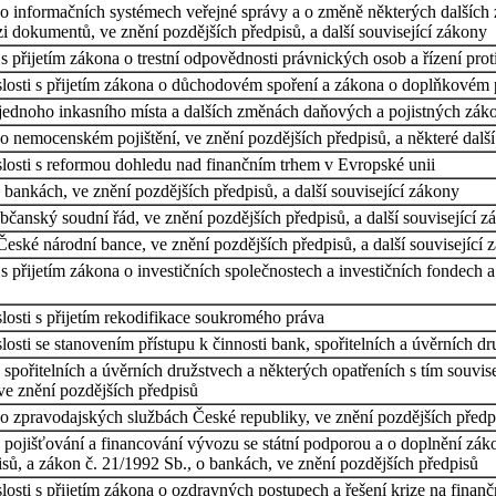
o informačních systémech veřejné správy a o změně některých dalších 
 dokumentů, ve znění pozdějších předpisů, a další související zákony
 přijetím zákona o trestní odpovědnosti právnických osob a řízení prot
losti s přijetím zákona o důchodovém spoření a zákona o doplňkovém 
 jednoho inkasního místa a dalších změnách daňových a pojistných zák
o nemocenském pojištění, ve znění pozdějších předpisů, a některé dalš
losti s reformou dohledu nad finančním trhem v Evropské unii
bankách, ve znění pozdějších předpisů, a další související zákony
čanský soudní řád, ve znění pozdějších předpisů, a další související z
eské národní bance, ve znění pozdějších předpisů, a další související 
 přijetím zákona o investičních společnostech a investičních fondech a
losti s přijetím rekodifikace soukromého práva
osti se stanovením přístupu k činnosti bank, spořitelních a úvěrních 
spořitelních a úvěrních družstvech a některých opatřeních s tím souvis
 ve znění pozdějších předpisů
o zpravodajských službách České republiky, ve znění pozdějších předpi
 pojišťování a financování vývozu se státní podporou a o doplnění zák
isů, a zákon č. 21/1992 Sb., o bankách, ve znění pozdějších předpisů
osti s přijetím zákona o ozdravných postupech a řešení krize na finančn