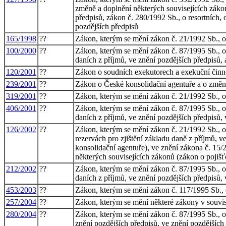
změně a doplnění některých souvisejících záko
předpisů, zákon č. 280/1992 Sb., o resortních,
pozdějších předpisů
165/1998
??
Zákon, kterým se mění zákon č. 21/1992 Sb., o
100/2000
??
Zákon, kterým se mění zákon č. 87/1995 Sb., o 
daních z příjmů, ve znění pozdějších předpisů, 
120/2001
??
Zákon o soudních exekutorech a exekuční činno
239/2001
??
Zákon o České konsolidační agentuře a o změn
319/2001
??
Zákon, kterým se mění zákon č. 21/1992 Sb., o
406/2001
??
Zákon, kterým se mění zákon č. 87/1995 Sb., o 
daních z příjmů, ve znění pozdějších předpisů,
126/2002
??
Zákon, kterým se mění zákon č. 21/1992 Sb., o
rezervách pro zjištění základu daně z příjmů, 
konsolidační agentuře), ve znění zákona č. 15/
některých souvisejících zákonů (zákon o pojišť
212/2002
??
Zákon, kterým se mění zákon č. 87/1995 Sb., o 
daních z příjmů, ve znění pozdějších předpisů,
453/2003
??
Zákon, kterým se mění zákon č. 117/1995 Sb., o
257/2004
??
Zákon, kterým se mění některé zákony v souvisl
280/2004
??
Zákon, kterým se mění zákon č. 87/1995 Sb., o 
znění pozdějších předpisů, ve znění pozdějších