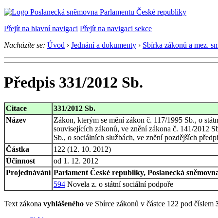
Přejít na hlavní navigaci
Přejít na navigaci sekce
Nacházíte se:
Úvod
›
Jednání a dokumenty
›
Sbírka zákonů a mez. s
Předpis 331/2012 Sb.
Citace
331/2012 Sb.
Název
Zákon, kterým se mění zákon č. 117/1995 Sb., o stát
souvisejících zákonů, ve znění zákona č. 141/2012 Sb
Sb., o sociálních službách, ve znění pozdějších předp
Částka
122 (12. 10. 2012)
Účinnost
od 1. 12. 2012
Projednávání
Parlament České republiky, Poslanecká sněmovna,
594
Novela z. o státní sociální podpoře
Text zákona
vyhlášeného
ve Sbírce zákonů v částce 122 pod číslem