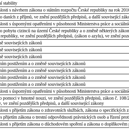
 stability
losti s návrhem zákona o státním rozpočtu České republiky na rok 201
 daních z příjmů, ve znění pozdějších předpisů, a další související z
osti s úspornými opatřeními v působnosti Ministerstva práce a sociáln
o pobytu cizinců na území České republiky a o změně některých zákonů
epubliky, ve znění pozdějších předpisů, (zákon o azylu), ve znění pozd
ě souvisejících zákonů
ě souvisejících zákonů
ě souvisejících zákonů
ím postižením a o změně souvisejících zákonů
ím postižením a o změně souvisejících zákonů
ím postižením a o změně souvisejících zákonů
ím postižením a o změně souvisejících zákonů
osti s úspornými opatřeními v působnosti Ministerstva práce a sociální
 pomoci v hmotné nouzi, ve znění pozdějších předpisů, zákon č. 108/20
, ve znění pozdějších předpisů, a další související zákony
osti s přijetím zákona o zdravotních službách, zákona o specifických 
 přijetím zákona o trestní odpovědnosti právnických osob a řízení prot
losti s přijetím zákona o důchodovém spoření a zákona o doplňkovém 