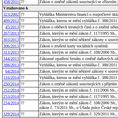
458/2011
??
Zákon o změně zákonů související se zřízením
Vztahováno k
323/2002
??
Vyhláška Ministerstva financí o rozpočtové skl
409/2012
??
Vyhláška, kterou se mění vyhláška č. 388/2011
45/2013
??
Zákon o obětech trestných činů a o změně někt
267/2013
??
Zákon, kterým se mění zákon č. 117/1995 Sb., o
303/2013
??
Zákon, kterým se mění některé zákony v souvis
306/2013
??
Zákon o zrušení karty sociálních systémů
313/2013
??
Zákon, kterým se mění zákon č. 108/2006 Sb., o
344/2013
??
Zákonné opatření Senátu o změně daňových zák
388/2013
??
Vyhláška, kterou se mění vyhláška č. 388/2011
64/2014
??
Zákon, kterým se mění některé zákony v souvisl
116/2014
??
Vyhláška, kterou se mění vyhláška č. 388/2011
250/2014
??
Zákon o změně zákonů souvisejících s přijetím 
252/2014
??
Zákon, kterým se mění zákon č. 111/2006 Sb., o
253/2014
??
Zákon, kterým se mění zákon č. 117/1995 Sb., o
254/2014
??
Zákon, kterým se mění zákon č. 108/2006 Sb., o
zákon č. 73/2011 Sb., o Úřadu práce České rep
329/2014
??
Zákon, kterým se mění zákon č. 329/2011 Sb., 