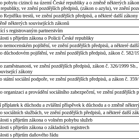
o pobytu cizinců na území České republiky a o změně některých zákonů
republiky, ve znění pozdějších předpisů, (zákon o azylu), ve znění pozd
Rejstříku trestů, ve znění pozdějších předpisů, a některé další zákony
ně některých souvisejících zákonů
ící s registrovaným partnerstvím
osti s přijetím zákona o Policii České republiky
o nemocenském pojištění, ve znění pozdějších předpisů, a některé dalš
 důchodovém pojištění, ve znění pozdějších předpisů, zákon č. 582/19
o zaměstnanosti, ve znění pozdějších předpisů, zákon č. 326/1999 Sb.
ouvisející zákony
státní sociální podpoře, ve znění pozdějších předpisů, a zákon č. 359/
 organizaci a provádění sociálního zabezpečení, ve znění pozdějších p
í příplatek k důchodu a zvláštní příspěvek k důchodu a o změně někte
 sociálních službách, ve znění pozdějších předpisů, a některé další zá
losti s přijetím zákona o volném pohybu služeb
osti s přijetím zákona o základních registrech
osti s přijetím daňového řádu