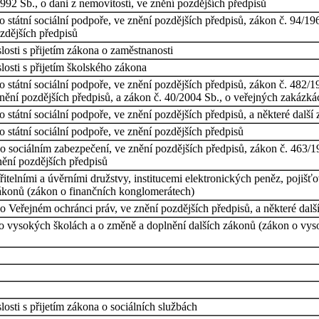
992 Sb., o dani z nemovitostí, ve znění pozdějších předpisů
 státní sociální podpoře, ve znění pozdějších předpisů, zákon č. 94/19
ozdějších předpisů
osti s přijetím zákona o zaměstnanosti
osti s přijetím školského zákona
státní sociální podpoře, ve znění pozdějších předpisů, zákon č. 482/19
znění pozdějších předpisů, a zákon č. 40/2004 Sb., o veřejných zakázká
 státní sociální podpoře, ve znění pozdějších předpisů, a některé další
 státní sociální podpoře, ve znění pozdějších předpisů
o sociálním zabezpečení, ve znění pozdějších předpisů, zákon č. 463/1
znění pozdějších předpisů
elními a úvěrními družstvy, institucemi elektronických peněz, pojišť
ákonů (zákon o finančních konglomerátech)
 Veřejném ochránci práv, ve znění pozdějších předpisů, a některé dalš
o vysokých školách a o změně a doplnění dalších zákonů (zákon o vysok
osti s přijetím zákona o sociálních službách