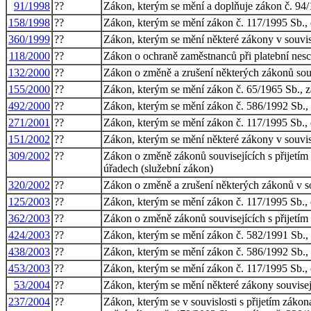
91/1998
??
Zákon, kterým se mění a doplňuje zákon č. 94/1
158/1998
??
Zákon, kterým se mění zákon č. 117/1995 Sb., o
360/1999
??
Zákon, kterým se mění některé zákony v souvisl
118/2000
??
Zákon o ochraně zaměstnanců při platební nes
132/2000
??
Zákon o změně a zrušení některých zákonů sou
155/2000
??
Zákon, kterým se mění zákon č. 65/1965 Sb., zá
492/2000
??
Zákon, kterým se mění zákon č. 586/1992 Sb., o
271/2001
??
Zákon, kterým se mění zákon č. 117/1995 Sb., o
151/2002
??
Zákon, kterým se mění některé zákony v souvisl
309/2002
??
Zákon o změně zákonů souvisejících s přijetím
úřadech (služební zákon)
320/2002
??
Zákon o změně a zrušení některých zákonů v so
125/2003
??
Zákon, kterým se mění zákon č. 117/1995 Sb., o
362/2003
??
Zákon o změně zákonů souvisejících s přijetím
424/2003
??
Zákon, kterým se mění zákon č. 582/1991 Sb., o
438/2003
??
Zákon, kterým se mění zákon č. 586/1992 Sb., o
453/2003
??
Zákon, kterým se mění zákon č. 117/1995 Sb., o
53/2004
??
Zákon, kterým se mění některé zákony souvisejí
237/2004
??
Zákon, kterým se v souvislosti s přijetím zákon