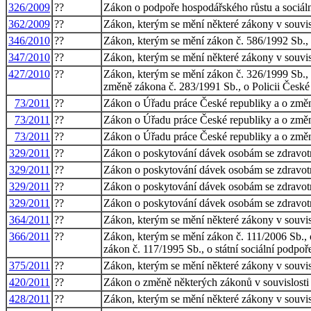
326/2009
??
Zákon o podpoře hospodářského růstu a sociální
362/2009
??
Zákon, kterým se mění některé zákony v souvis
346/2010
??
Zákon, kterým se mění zákon č. 586/1992 Sb., o
347/2010
??
Zákon, kterým se mění některé zákony v souvisl
427/2010
??
Zákon, kterým se mění zákon č. 326/1999 Sb., 
změně zákona č. 283/1991 Sb., o Policii České r
73/2011
??
Zákon o Úřadu práce České republiky a o změn
73/2011
??
Zákon o Úřadu práce České republiky a o změn
73/2011
??
Zákon o Úřadu práce České republiky a o změn
329/2011
??
Zákon o poskytování dávek osobám se zdravotn
329/2011
??
Zákon o poskytování dávek osobám se zdravotn
329/2011
??
Zákon o poskytování dávek osobám se zdravotn
329/2011
??
Zákon o poskytování dávek osobám se zdravotn
364/2011
??
Zákon, kterým se mění některé zákony v souvisl
366/2011
??
Zákon, kterým se mění zákon č. 111/2006 Sb., o
zákon č. 117/1995 Sb., o státní sociální podpoře
375/2011
??
Zákon, kterým se mění některé zákony v souvisl
420/2011
??
Zákon o změně některých zákonů v souvislosti s
428/2011
??
Zákon, kterým se mění některé zákony v souvis