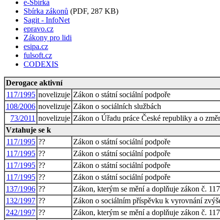
e-Sbírka
Sbírka zákonů
(PDF, 287 KB)
Sagit - InfoNet
epravo.cz
Zákony pro lidi
esipa.cz
fulsoft.cz
CODEXIS
Derogace aktivní
117/1995
novelizuje
Zákon o státní sociální podpoře
108/2006
novelizuje
Zákon o sociálních službách
73/2011
novelizuje
Zákon o Úřadu práce České republiky a o změn
Vztahuje se k
117/1995
??
Zákon o státní sociální podpoře
117/1995
??
Zákon o státní sociální podpoře
117/1995
??
Zákon o státní sociální podpoře
117/1995
??
Zákon o státní sociální podpoře
137/1996
??
Zákon, kterým se mění a doplňuje zákon č. 117/
132/1997
??
Zákon o sociálním příspěvku k vyrovnání zvýše
242/1997
??
Zákon, kterým se mění a doplňuje zákon č. 117/