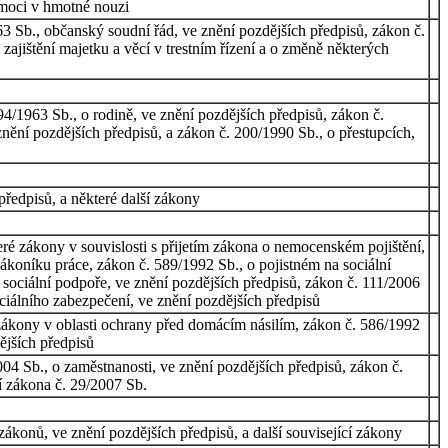
omoci v hmotné nouzi
63 Sb., občanský soudní řád, ve znění pozdějších předpisů, zákon č.
zajištění majetku a věcí v trestním řízení a o změně některých
94/1963 Sb., o rodině, ve znění pozdějších předpisů, zákon č.
znění pozdějších předpisů, a zákon č. 200/1990 Sb., o přestupcích,
ředpisů, a některé další zákony
é zákony v souvislosti s přijetím zákona o nemocenském pojištění,
zákoníku práce, zákon č. 589/1992 Sb., o pojistném na sociální
í sociální podpoře, ve znění pozdějších předpisů, zákon č. 111/2006
ciálního zabezpečení, ve znění pozdějších předpisů
 zákony v oblasti ochrany před domácím násilím, zákon č. 586/1992
ějších předpisů
004 Sb., o zaměstnanosti, ve znění pozdějších předpisů, zákon č.
ní zákona č. 29/2007 Sb.
konů, ve znění pozdějších předpisů, a další související zákony