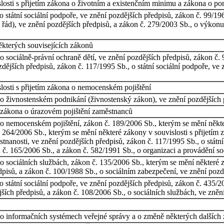
losti s přijetím zákona o životním a existenčním minimu a zákona o p
 státní sociální podpoře, ve znění pozdějších předpisů, zákon č. 99/19
í řád), ve znění pozdějších předpisů, a zákon č. 279/2003 Sb., o výkonu 
ěkterých souvisejících zákonů
 sociálně-právní ochraně dětí, ve znění pozdějších předpisů, zákon č. 
ějších předpisů, zákon č. 117/1995 Sb., o státní sociální podpoře, ve 
losti s přijetím zákona o nemocenském pojištění
o živnostenském podnikání (živnostenský zákon), ve znění pozdějších p
 zákona o úrazovém pojištění zaměstnanců
o nemocenském pojištění, zákon č. 189/2006 Sb., kterým se mění někter
 264/2006 Sb., kterým se mění některé zákony v souvislosti s přijetím 
stnanosti, ve znění pozdějších předpisů, zákon č. 117/1995 Sb., o státn
č. 165/2006 Sb., a zákon č. 582/1991 Sb., o organizaci a provádění so
o sociálních službách, zákon č. 135/2006 Sb., kterým se mění některé
edpisů, a zákon č. 100/1988 Sb., o sociálním zabezpečení, ve znění pozd
 státní sociální podpoře, ve znění pozdějších předpisů, zákon č. 435/2
jších předpisů, a zákon č. 108/2006 Sb., o sociálních službách, ve zně
 informačních systémech veřejné správy a o změně některých dalších zá