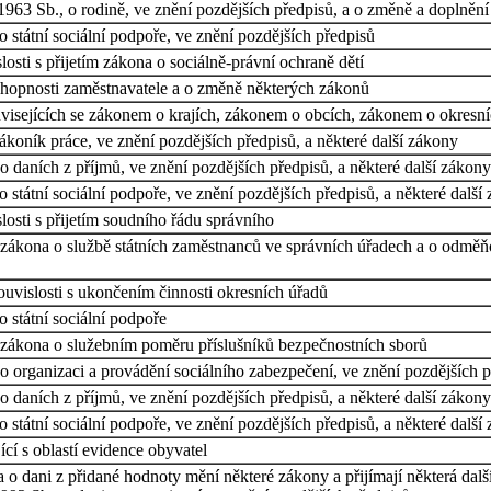
963 Sb., o rodině, ve znění pozdějších předpisů, a o změně a doplnění
 státní sociální podpoře, ve znění pozdějších předpisů
osti s přijetím zákona o sociálně-právní ochraně dětí
chopnosti zaměstnavatele a o změně některých zákonů
visejících se zákonem o krajích, zákonem o obcích, zákonem o okresn
koník práce, ve znění pozdějších předpisů, a některé další zákony
 daních z příjmů, ve znění pozdějších předpisů, a některé další zákony
 státní sociální podpoře, ve znění pozdějších předpisů, a některé další
osti s přijetím soudního řádu správního
 zákona o službě státních zaměstnanců ve správních úřadech a o odměň
uvislosti s ukončením činnosti okresních úřadů
 státní sociální podpoře
 zákona o služebním poměru příslušníků bezpečnostních sborů
 organizaci a provádění sociálního zabezpečení, ve znění pozdějších p
 daních z příjmů, ve znění pozdějších předpisů, a některé další zákony
 státní sociální podpoře, ve znění pozdějších předpisů, a některé další
cí s oblastí evidence obyvatel
a o dani z přidané hodnoty mění některé zákony a přijímají některá dalš