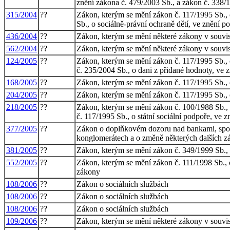
znění zákona č. 479/2003 Sb., a zákon č. 338/1
315/2004
??
Zákon, kterým se mění zákon č. 117/1995 Sb., o
Sb., o sociálně-právní ochraně dětí, ve znění p
436/2004
??
Zákon, kterým se mění některé zákony v souvisl
562/2004
??
Zákon, kterým se mění některé zákony v souvisl
124/2005
??
Zákon, kterým se mění zákon č. 117/1995 Sb., o 
č. 235/2004 Sb., o dani z přidané hodnoty, ve 
168/2005
??
Zákon, kterým se mění zákon č. 117/1995 Sb., o
204/2005
??
Zákon, kterým se mění zákon č. 117/1995 Sb., o
218/2005
??
Zákon, kterým se mění zákon č. 100/1988 Sb., 
č. 117/1995 Sb., o státní sociální podpoře, ve 
377/2005
??
Zákon o doplňkovém dozoru nad bankami, spořit
konglomerátech a o změně některých dalších z
381/2005
??
Zákon, kterým se mění zákon č. 349/1999 Sb., o
552/2005
??
Zákon, kterým se mění zákon č. 111/1998 Sb., 
zákony
108/2006
??
Zákon o sociálních službách
108/2006
??
Zákon o sociálních službách
108/2006
??
Zákon o sociálních službách
109/2006
??
Zákon, kterým se mění některé zákony v souvisl