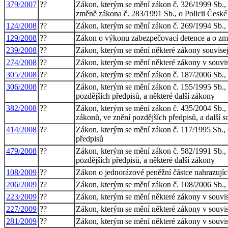
379/2007
??
Zákon, kterým se mění zákon č. 326/1999 Sb., 
změně zákona č. 283/1991 Sb., o Policii České 
124/2008
??
Zákon, kterým se mění zákon č. 269/1994 Sb., o 
129/2008
??
Zákon o výkonu zabezpečovací detence a o změ
239/2008
??
Zákon, kterým se mění některé zákony souvisej
274/2008
??
Zákon, kterým se mění některé zákony v souvisl
305/2008
??
Zákon, kterým se mění zákon č. 187/2006 Sb., 
306/2008
??
Zákon, kterým se mění zákon č. 155/1995 Sb., o
pozdějších předpisů, a některé další zákony
382/2008
??
Zákon, kterým se mění zákon č. 435/2004 Sb., 
zákonů, ve znění pozdějších předpisů, a další s
414/2008
??
Zákon, kterým se mění zákon č. 117/1995 Sb., o 
předpisů
479/2008
??
Zákon, kterým se mění zákon č. 582/1991 Sb., o
pozdějších předpisů, a některé další zákony
108/2009
??
Zákon o jednorázové peněžní částce nahrazujíc
206/2009
??
Zákon, kterým se mění zákon č. 108/2006 Sb., o
223/2009
??
Zákon, kterým se mění některé zákony v souvis
227/2009
??
Zákon, kterým se mění některé zákony v souvisl
281/2009
??
Zákon, kterým se mění některé zákony v souvisl