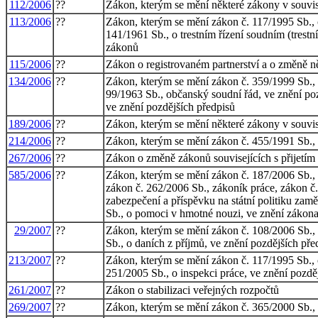
112/2006
??
Zákon, kterým se mění některé zákony v souvis
113/2006
??
Zákon, kterým se mění zákon č. 117/1995 Sb., o
141/1961 Sb., o trestním řízení soudním (trestn
zákonů
115/2006
??
Zákon o registrovaném partnerství a o změně n
134/2006
??
Zákon, kterým se mění zákon č. 359/1999 Sb., o
99/1963 Sb., občanský soudní řád, ve znění pozd
ve znění pozdějších předpisů
189/2006
??
Zákon, kterým se mění některé zákony v souvis
214/2006
??
Zákon, kterým se mění zákon č. 455/1991 Sb., 
267/2006
??
Zákon o změně zákonů souvisejících s přijetím
585/2006
??
Zákon, kterým se mění zákon č. 187/2006 Sb., 
zákon č. 262/2006 Sb., zákoník práce, zákon č.
zabezpečení a příspěvku na státní politiku zamě
Sb., o pomoci v hmotné nouzi, ve znění zákona 
29/2007
??
Zákon, kterým se mění zákon č. 108/2006 Sb., 
Sb., o daních z příjmů, ve znění pozdějších př
213/2007
??
Zákon, kterým se mění zákon č. 117/1995 Sb., o
251/2005 Sb., o inspekci práce, ve znění pozdě
261/2007
??
Zákon o stabilizaci veřejných rozpočtů
269/2007
??
Zákon, kterým se mění zákon č. 365/2000 Sb., o