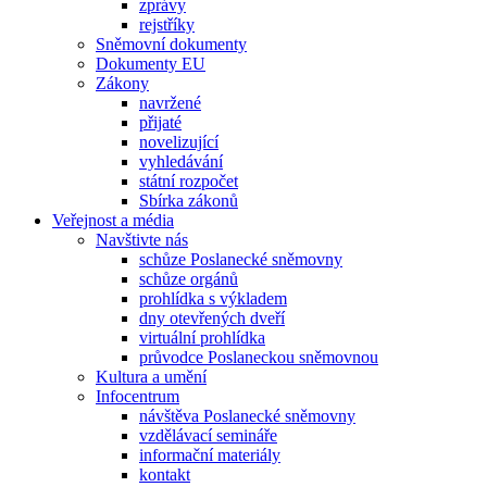
zprávy
rejstříky
Sněmovní dokumenty
Dokumenty EU
Zákony
navržené
přijaté
novelizující
vyhledávání
státní rozpočet
Sbírka zákonů
Veřejnost a média
Navštivte nás
schůze Poslanecké sněmovny
schůze orgánů
prohlídka s výkladem
dny otevřených dveří
virtuální prohlídka
průvodce Poslaneckou sněmovnou
Kultura a umění
Infocentrum
návštěva Poslanecké sněmovny
vzdělávací semináře
informační materiály
kontakt