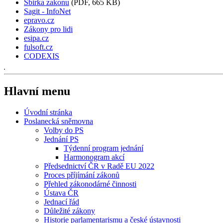
Sbirka zakonu
(PDF, 665 KB)
Sagit - InfoNet
epravo.cz
Zákony pro lidi
esipa.cz
fulsoft.cz
CODEXIS
Hlavní menu
Úvodní stránka
Poslanecká sněmovna
Volby do PS
Jednání PS
Týdenní program jednání
Harmonogram akcí
Předsednictví ČR v Radě EU 2022
Proces příjímání zákonů
Přehled zákonodárné činnosti
Ústava ČR
Jednací řád
Důležité zákony
Historie parlamentarismu a české ústavnosti