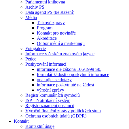
Parlamentní knihovna
Archiv PS
Data agend PS (ke stažení)
Média
Tiskové zprávy
Program
Kontakt pro novináře
Akreditace
Odbor médií a marketingu
Fotogalerie
Informace v českém znakovém jazyce
Petice
Poskytování informací
informace dle zákona 106/1999 Sb.
formulář žádosti o poskytnutí informace
opakující se dotazy
informace poskytnuté na žádost
výroční zprávy
Registr komunálních symbolů
ISP – Notifikační systém
Registr oznámení poslanců
Výroční finanční zprávy politických stran
Ochrana osobních údajů (GDPR)
Kontakt
Kontaktní údaje