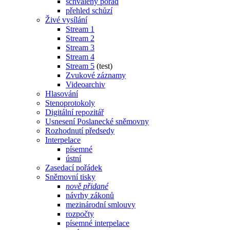
schválený pořad
přehled schůzí
Živé vysílání
Stream 1
Stream 2
Stream 3
Stream 4
Stream 5
(test)
Zvukové záznamy
Videoarchiv
Hlasování
Stenoprotokoly
Digitální repozitář
Usnesení Poslanecké sněmovny
Rozhodnutí předsedy
Interpelace
písemné
ústní
Zasedací pořádek
Sněmovní tisky
nově přidané
návrhy zákonů
mezinárodní smlouvy
rozpočty
písemné interpelace