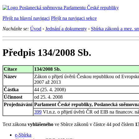
Přejít na hlavní navigaci
Přejít na navigaci sekce
Nacházíte se:
Úvod
›
Jednání a dokumenty
›
Sbírka zákonů a mez. s
Předpis 134/2008 Sb.
Citace
134/2008 Sb.
Název
Zákon o přijetí úvěrů Českou republikou od Evropsk
2007 až 2013
Částka
44 (25. 4. 2008)
Účinnost
od 25. 4. 2008
Projednávání
Parlament České republiky, Poslanecká sněmovna,
399
Vl.n.z. o přijetí úvěrů ČR od EIB na financov. ná
Text zákona
vyhlášeného
ve Sbírce zákonů v částce 44 pod číslem
1
e-Sbírka