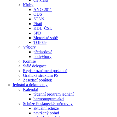
dle krajů
Kluby
ANO 2011
ODS
STAN
Piráti
KDU-ČSL
SPD
Motoristé sobě
TOP 09
Výbory
předsedové
podvýbory
Komise
Stálé delegace
Registr oznámení poslanců
Grafická struktura PS
Zasedací pořádek
Jednání a dokumenty
Kalendář
týdenní program jednání
harmonogram akcí
Schůze Poslanecké sněmovny
aktuální schůze
navržený pořad