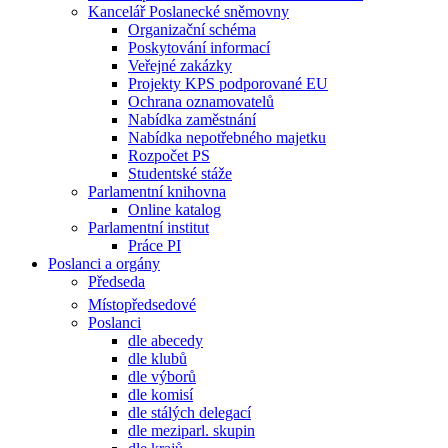
Kancelář Poslanecké sněmovny
Organizační schéma
Poskytování informací
Veřejné zakázky
Projekty KPS podporované EU
Ochrana oznamovatelů
Nabídka zaměstnání
Nabídka nepotřebného majetku
Rozpočet PS
Studentské stáže
Parlamentní knihovna
Online katalog
Parlamentní institut
Práce PI
Poslanci a orgány
Předseda
Místopředsedové
Poslanci
dle abecedy
dle klubů
dle výborů
dle komisí
dle stálých delegací
dle meziparl. skupin