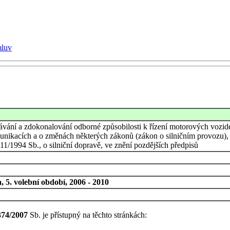
mluv
ávání a zdokonalování odborné způsobilosti k řízení motorových vozid
nikacích a o změnách některých zákonů (zákon o silničním provozu), v
111/1994 Sb., o silniční dopravě, ve znění pozdějších předpisů
 5. volební období, 2006 - 2010
374/2007
Sb. je přístupný na těchto stránkách: