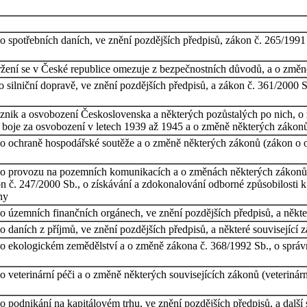
 spotřebních daních, ve znění pozdějších předpisů, zákon č. 265/1991 
ržení se v České republice omezuje z bezpečnostních důvodů, a o změ
o silniční dopravě, ve znění pozdějších předpisů, a zákon č. 361/200
vznik a osvobození Československa a některých pozůstalých po nich, 
 boje za osvobození v letech 1939 až 1945 a o změně některých zákon
o ochraně hospodářské soutěže a o změně některých zákonů (zákon o oc
 o provozu na pozemních komunikacích a o změnách některých zákonů, 
on č. 247/2000 Sb., o získávání a zdokonalování odborné způsobilosti
ny
o územních finančních orgánech, ve znění pozdějších předpisů, a někte
 daních z příjmů, ve znění pozdějších předpisů, a některé související 
o ekologickém zemědělství a o změně zákona č. 368/1992 Sb., o správní
 veterinární péči a o změně některých souvisejících zákonů (veterinárn
 podnikání na kapitálovém trhu, ve znění pozdějších předpisů, a další 