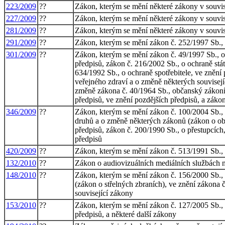
223/2009
??
Zákon, kterým se mění některé zákony v souvis
227/2009
??
Zákon, kterým se mění některé zákony v souvisl
281/2009
??
Zákon, kterým se mění některé zákony v souvisl
291/2009
??
Zákon, kterým se mění zákon č. 252/1997 Sb., o
301/2009
??
Zákon, kterým se mění zákon č. 49/1997 Sb., o 
předpisů, zákon č. 216/2002 Sb., o ochraně stá
634/1992 Sb., o ochraně spotřebitele, ve znění
veřejného zdraví a o změně některých souvisejí
změně zákona č. 40/1964 Sb., občanský zákoník
předpisů, ve znění pozdějších předpisů, a záko
346/2009
??
Zákon, kterým se mění zákon č. 100/2004 Sb., o
druhů a o změně některých zákonů (zákon o obc
předpisů, zákon č. 200/1990 Sb., o přestupcích
předpisů
420/2009
??
Zákon, kterým se mění zákon č. 513/1991 Sb., o
132/2010
??
Zákon o audiovizuálních mediálních službách 
148/2010
??
Zákon, kterým se mění zákon č. 156/2000 Sb., o
(zákon o střelných zbraních), ve znění zákona č
související zákony
153/2010
??
Zákon, kterým se mění zákon č. 127/2005 Sb., 
předpisů, a některé další zákony