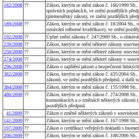
182/2008
??
Zákon, kterým se mění zákon č. 166/1999 Sb., o
správních poplatcích, ve znění pozdějších před
(plemenářský zákon), ve znění pozdějších před
189/2008
??
Zákon, kterým se mění zákon č. 18/2004 Sb., o 
uznávání odborné kvalifikace), ve znění pozdějš
192/2008
??
Úplné znění zákona č. 247/2000 Sb., o získává
239/2008
??
Zákon, kterým se mění některé zákony souvisej
250/2008
??
Zákon, kterým se mění některé zákony souvisejí
274/2008
??
Zákon, kterým se mění některé zákony v souvisl
296/2008
??
Zákon o zajištění jakosti a bezpečnosti lidský
382/2008
??
Zákon, kterým se mění zákon č. 435/2004 Sb., 
zákonů, ve znění pozdějších předpisů, a další s
384/2008
??
Zákon, kterým se mění zákon č. 155/1998 Sb., o
480/2008
??
Zákon, kterým se mění zákon č. 274/2008 Sb., 
komunikacích a o změnách některých zákonů (zák
pozdějších předpisů
41/2009
??
Zákon o změně některých zákonů v souvislosti s
141/2009
??
Zákon, kterým se mění zákon č. 167/1998 Sb., 
197/2009
??
Zákon o certifikaci veřejných dokladů s biome
206/2009
??
Zákon, kterým se mění zákon č. 108/2006 Sb., o