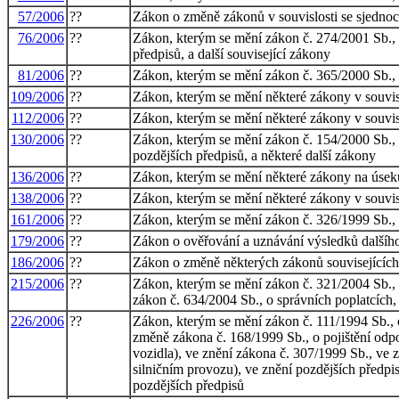
57/2006
??
Zákon o změně zákonů v souvislosti se sjedno
76/2006
??
Zákon, kterým se mění zákon č. 274/2001 Sb., 
předpisů, a další související zákony
81/2006
??
Zákon, kterým se mění zákon č. 365/2000 Sb., o
109/2006
??
Zákon, kterým se mění některé zákony v souvisl
112/2006
??
Zákon, kterým se mění některé zákony v souvis
130/2006
??
Zákon, kterým se mění zákon č. 154/2000 Sb., 
pozdějších předpisů, a některé další zákony
136/2006
??
Zákon, kterým se mění některé zákony na úsek
138/2006
??
Zákon, kterým se mění některé zákony v souvis
161/2006
??
Zákon, kterým se mění zákon č. 326/1999 Sb., 
179/2006
??
Zákon o ověřování a uznávání výsledků dalšíh
186/2006
??
Zákon o změně některých zákonů souvisejících 
215/2006
??
Zákon, kterým se mění zákon č. 321/2004 Sb., o
zákon č. 634/2004 Sb., o správních poplatcích,
226/2006
??
Zákon, kterým se mění zákon č. 111/1994 Sb., 
změně zákona č. 168/1999 Sb., o pojištění odp
vozidla), ve znění zákona č. 307/1999 Sb., ve
silničním provozu), ve znění pozdějších předpis
pozdějších předpisů