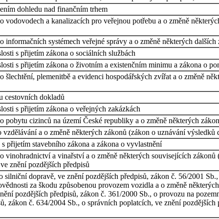
cením dohledu nad finančním trhem
o vodovodech a kanalizacích pro veřejnou potřebu a o změně některýc
 informačních systémech veřejné správy a o změně některých dalších zá
osti s přijetím zákona o sociálních službách
losti s přijetím zákona o životním a existenčním minimu a zákona o p
o šlechtění, plemenitbě a evidenci hospodářských zvířat a o změně něk
u cestovních dokladů
losti s přijetím zákona o veřejných zakázkách
o pobytu cizinců na území České republiky a o změně některých zákonů,
o vzdělávání a o změně některých zákonů (zákon o uznávání výsledků d
s přijetím stavebního zákona a zákona o vyvlastnění
 vinohradnictví a vinařství a o změně některých souvisejících zákonů (z
 ve znění pozdějších předpisů
o silniční dopravě, ve znění pozdějších předpisů, zákon č. 56/2001 S
ovědnosti za škodu způsobenou provozem vozidla a o změně některých 
 znění pozdějších předpisů, zákon č. 361/2000 Sb., o provozu na poz
ů, zákon č. 634/2004 Sb., o správních poplatcích, ve znění pozdějších 