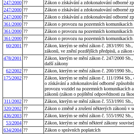
247/2000
??
Zákon o získávání a zdokonalování odborné zp
247/2000
??
Zákon o získávání a zdokonalování odborné zp
247/2000
??
Zákon o získávání a zdokonalování odborné zp
361/2000
??
Zákon o provozu na pozemních komunikacích 
361/2000
??
Zákon o provozu na pozemních komunikacích 
361/2000
??
Zákon o provozu na pozemních komunikacích 
60/2001
??
Zákon, kterým se mění zákon č. 283/1991 Sb., o
zákonů, ve znění pozdějších předpisů, a záko
478/2001
??
Zákon, kterým se mění zákon č. 247/2000 Sb., 
další zákony
62/2002
??
Zákon, kterým se mění zákon č. 200/1990 Sb., 
175/2002
??
Zákon, kterým se mění zákon č. 111/1994 Sb., o
o získávání a zdokonalování odborné způsobilo
provozu vozidel na pozemních komunikacích a 
zákonů (zákon o pojištění odpovědnosti za ško
311/2002
??
Zákon, kterým se mění zákon č. 553/1991 Sb., o
320/2002
??
Zákon o změně a zrušení některých zákonů v so
436/2003
??
Zákon, kterým se mění zákon č. 555/1992 Sb., o
53/2004
??
Zákon, kterým se mění některé zákony souvisejí
634/2004
??
Zákon o správních poplatcích