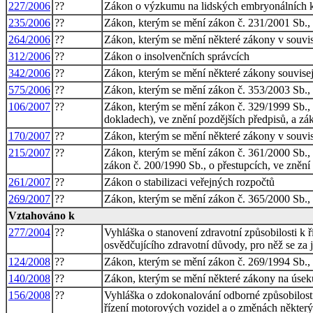
227/2006
??
Zákon o výzkumu na lidských embryonálních km
235/2006
??
Zákon, kterým se mění zákon č. 231/2001 Sb., o
264/2006
??
Zákon, kterým se mění některé zákony v souvisl
312/2006
??
Zákon o insolvenčních správcích
342/2006
??
Zákon, kterým se mění některé zákony souvisejí
575/2006
??
Zákon, kterým se mění zákon č. 353/2003 Sb., o
106/2007
??
Zákon, kterým se mění zákon č. 329/1999 Sb., 
dokladech), ve znění pozdějších předpisů, a zá
170/2007
??
Zákon, kterým se mění některé zákony v souvis
215/2007
??
Zákon, kterým se mění zákon č. 361/2000 Sb.,
zákon č. 200/1990 Sb., o přestupcích, ve znění
261/2007
??
Zákon o stabilizaci veřejných rozpočtů
269/2007
??
Zákon, kterým se mění zákon č. 365/2000 Sb., o
Vztahováno k
277/2004
??
Vyhláška o stanovení zdravotní způsobilosti k 
osvědčujícího zdravotní důvody, pro něž se za 
124/2008
??
Zákon, kterým se mění zákon č. 269/1994 Sb., o 
140/2008
??
Zákon, kterým se mění některé zákony na úsek
156/2008
??
Vyhláška o zdokonalování odborné způsobilosti
řízení motorových vozidel a o změnách některý