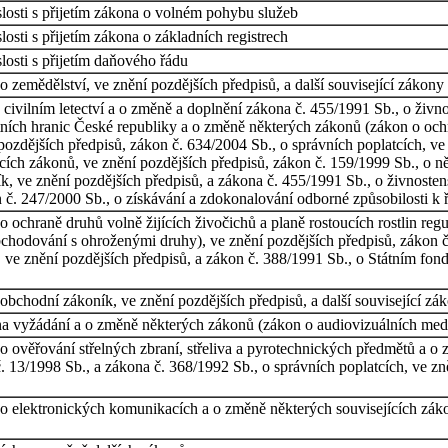
losti s přijetím zákona o volném pohybu služeb
osti s přijetím zákona o základních registrech
osti s přijetím daňového řádu
 zemědělství, ve znění pozdějších předpisů, a další související zákony
civilním letectví a o změně a doplnění zákona č. 455/1991 Sb., o živ
tních hranic České republiky a o změně některých zákonů (zákon o ochra
 pozdějších předpisů, zákon č. 634/2004 Sb., o správních poplatcích, v
cích zákonů, ve znění pozdějších předpisů, zákon č. 159/1999 Sb., o 
, ve znění pozdějších předpisů, a zákona č. 455/1991 Sb., o živnoste
n č. 247/2000 Sb., o získávání a zdokonalování odborné způsobilosti k ř
 ochraně druhů volně žijících živočichů a planě rostoucích rostlin reg
hodování s ohroženými druhy), ve znění pozdějších předpisů, zákon č.
, ve znění pozdějších předpisů, a zákon č. 388/1991 Sb., o Státním fond
bchodní zákoník, ve znění pozdějších předpisů, a další související zá
na vyžádání a o změně některých zákonů (zákon o audiovizuálních medi
 ověřování střelných zbraní, střeliva a pyrotechnických předmětů a o z
. 13/1998 Sb., a zákona č. 368/1992 Sb., o správních poplatcích, ve zn
o elektronických komunikacích a o změně některých souvisejících zák