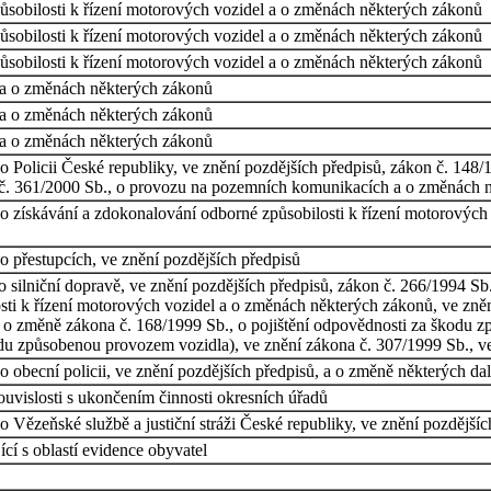
ůsobilosti k řízení motorových vozidel a o změnách některých zákonů
ůsobilosti k řízení motorových vozidel a o změnách některých zákonů
ůsobilosti k řízení motorových vozidel a o změnách některých zákonů
a o změnách některých zákonů
a o změnách některých zákonů
a o změnách některých zákonů
 Policii České republiky, ve znění pozdějších předpisů, zákon č. 148/
n č. 361/2000 Sb., o provozu na pozemních komunikacích a o změnách 
o získávání a zdokonalování odborné způsobilosti k řízení motorových
o přestupcích, ve znění pozdějších předpisů
 silniční dopravě, ve znění pozdějších předpisů, zákon č. 266/1994 Sb.
sti k řízení motorových vozidel a o změnách některých zákonů, ve zně
o změně zákona č. 168/1999 Sb., o pojištění odpovědnosti za škodu z
du způsobenou provozem vozidla), ve znění zákona č. 307/1999 Sb., v
 obecní policii, ve znění pozdějších předpisů, a o změně některých da
uvislosti s ukončením činnosti okresních úřadů
 Vězeňské službě a justiční stráži České republiky, ve znění pozdějšíc
cí s oblastí evidence obyvatel