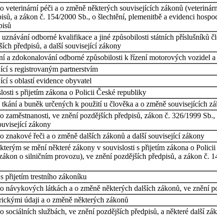
 veterinární péči a o změně některých souvisejících zákonů (veterinárn
pisů, a zákon č. 154/2000 Sb., o šlechtění, plemenitbě a evidenci hosp
pisů
uznávání odborné kvalifikace a jiné způsobilosti státních příslušníků
ích předpisů, a další související zákony
ní a zdokonalování odborné způsobilosti k řízení motorových vozidel 
ící s registrovaným partnerstvím
cí s oblastí evidence obyvatel
osti s přijetím zákona o Policii České republiky
ch tkání a buněk určených k použití u člověka a o změně souvisejících 
o zaměstnanosti, ve znění pozdějších předpisů, zákon č. 326/1999 Sb.
ouvisející zákony
 znakové řeči a o změně dalších zákonů a další související zákony
kterým se mění některé zákony v souvislosti s přijetím zákona o Polic
on o silničním provozu), ve znění pozdějších předpisů, a zákon č. 141/
 přijetím trestního zákoníku
o návykových látkách a o změně některých dalších zákonů, ve znění poz
trickými údaji a o změně některých zákonů
 sociálních službách, ve znění pozdějších předpisů, a některé další zá