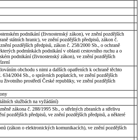
nostenském podnikání (živnostenský zákon), ve znění pozdějších
ně státních hranic), ve znění pozdějších předpisů, zákon č.
e znění pozdějších předpisů, zákon č. 258/2000 Sb., o ochraně
některých podmínkách podnikání v oblasti cestovního ruchu a o
nském podnikání (živnostenský zákon), ve znění pozdějších
ízení
ulováním obchodu s nimi a dalších opatřeních k ochraně těchto
 634/2004 Sb., o správních poplatcích, ve znění pozdějších
u životního prostředí České republiky, ve znění pozdějších
kony
álních službách na vyžádání)
měně zákona č. 288/1995 Sb., o střelných zbraních a střelivu
ění pozdějších předpisů, ve znění pozdějších předpisů, a některé
onů (zákon o elektronických komunikacích), ve znění pozdějších