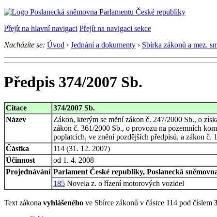
Přejít na hlavní navigaci
Přejít na navigaci sekce
Nacházíte se:
Úvod
›
Jednání a dokumenty
›
Sbírka zákonů a mez. s
Předpis 374/2007 Sb.
Citace
374/2007 Sb.
Název
Zákon, kterým se mění zákon č. 247/2000 Sb., o získ
zákon č. 361/2000 Sb., o provozu na pozemních komu
poplatcích, ve znění pozdějších předpisů, a zákon č. 
Částka
114 (31. 12. 2007)
Účinnost
od 1. 4. 2008
Projednávání
Parlament České republiky, Poslanecká sněmovna,
185
Novela z. o řízení motorových vozidel
Text zákona
vyhlášeného
ve Sbírce zákonů v částce 114 pod číslem