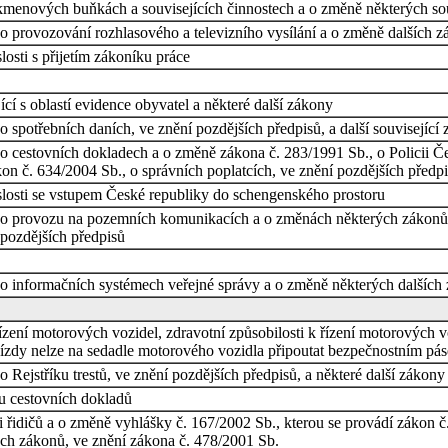
enových buňkách a souvisejících činnostech a o změně některých sou
 provozování rozhlasového a televizního vysílání a o změně dalších zá
osti s přijetím zákoníku práce
cí s oblastí evidence obyvatel a některé další zákony
 spotřebních daních, ve znění pozdějších předpisů, a další související
o cestovních dokladech a o změně zákona č. 283/1991 Sb., o Policii Če
kon č. 634/2004 Sb., o správních poplatcích, ve znění pozdějších předp
losti se vstupem České republiky do schengenského prostoru
 o provozu na pozemních komunikacích a o změnách některých zákonů (z
 pozdějších předpisů
 informačních systémech veřejné správy a o změně některých dalších zá
řízení motorových vozidel, zdravotní způsobilosti k řízení motorových v
jízdy nelze na sedadle motorového vozidla připoutat bezpečnostním pás
Rejstříku trestů, ve znění pozdějších předpisů, a některé další zákony
u cestovních dokladů
 řidičů a o změně vyhlášky č. 167/2002 Sb., kterou se provádí zákon č
ch zákonů, ve znění zákona č. 478/2001 Sb.