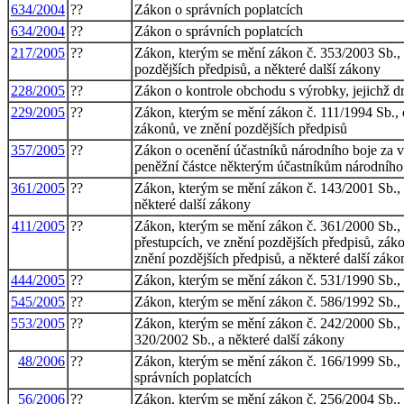
634/2004
??
Zákon o správních poplatcích
634/2004
??
Zákon o správních poplatcích
217/2005
??
Zákon, kterým se mění zákon č. 353/2003 Sb., o
pozdějších předpisů, a některé další zákony
228/2005
??
Zákon o kontrole obchodu s výrobky, jejichž d
229/2005
??
Zákon, kterým se mění zákon č. 111/1994 Sb., 
zákonů, ve znění pozdějších předpisů
357/2005
??
Zákon o ocenění účastníků národního boje za 
peněžní částce některým účastníkům národního
361/2005
??
Zákon, kterým se mění zákon č. 143/2001 Sb., 
některé další zákony
411/2005
??
Zákon, kterým se mění zákon č. 361/2000 Sb.,
přestupcích, ve znění pozdějších předpisů, zák
znění pozdějších předpisů, a některé další záko
444/2005
??
Zákon, kterým se mění zákon č. 531/1990 Sb., 
545/2005
??
Zákon, kterým se mění zákon č. 586/1992 Sb., o
553/2005
??
Zákon, kterým se mění zákon č. 242/2000 Sb., 
320/2002 Sb., a některé další zákony
48/2006
??
Zákon, kterým se mění zákon č. 166/1999 Sb., o
správních poplatcích
56/2006
??
Zákon, kterým se mění zákon č. 256/2004 Sb., o