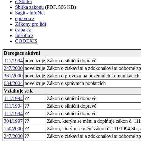
e-Sbírka
Sbirka zakonu
(PDF, 566 KB)
Sagit - InfoNet
epravo.cz
Zákony pro lidi
esipa.cz
fulsoft.cz
CODEXIS
Derogace aktivní
111/1994
novelizuje
Zákon o silniční dopravě
247/2000
novelizuje
Zákon o získávání a zdokonalování odborné zp
361/2000
novelizuje
Zákon o provozu na pozemních komunikacích 
634/2004
novelizuje
Zákon o správních poplatcích
Vztahuje se k
111/1994
??
Zákon o silniční dopravě
111/1994
??
Zákon o silniční dopravě
111/1994
??
Zákon o silniční dopravě
304/1997
??
Zákon, kterým se mění a doplňuje zákon č. 111/
150/2000
??
Zákon, kterým se mění zákon č. 111/1994 Sb., o
247/2000
??
Zákon o získávání a zdokonalování odborné zp