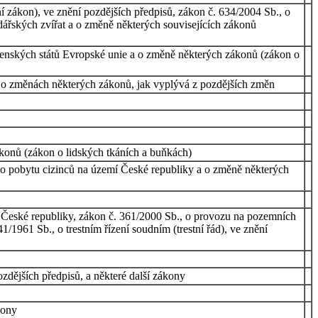
í zákon), ve znění pozdějších předpisů, zákon č. 634/2004 Sb., o
odářských zvířat a o změně některých souvisejících zákonů
 členských států Evropské unie a o změně některých zákonů (zákon o
a o změnách některých zákonů, jak vyplývá z pozdějších změn
zákonů (zákon o lidských tkáních a buňkách)
, o pobytu cizinců na území České republiky a o změně některých
ii České republiky, zákon č. 361/2000 Sb., o provozu na pozemních
1961 Sb., o trestním řízení soudním (trestní řád), ve znění
dějších předpisů, a některé další zákony
kony