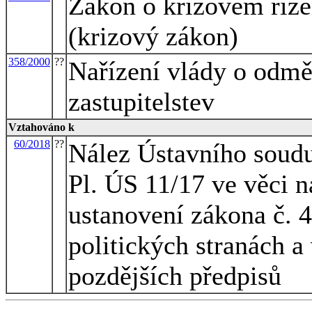
Zákon o krizovém říze
(krizový zákon)
358/2000
??
Nařízení vlády o odm
zastupitelstev
Vztahováno k
60/2018
??
Nález Ústavního soudu
Pl. ÚS 11/17 ve věci n
ustanovení zákona č. 
politických stranách a
pozdějších předpisů