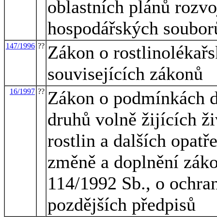
oblastních plánů rozvo
hospodářských soubor
147/1996
??
Zákon o rostlinolékař
souvisejících zákonů
16/1997
??
Zákon o podmínkách d
druhů volně žijících ž
rostlin a dalších opatř
změně a doplnění záko
114/1992 Sb., o ochran
pozdějších předpisů