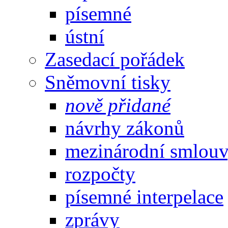
písemné
ústní
Zasedací pořádek
Sněmovní tisky
nově přidané
návrhy zákonů
mezinárodní smlou
rozpočty
písemné interpelace
zprávy