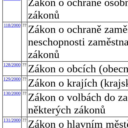
Zákon o ochraně osobn
zákonů
118/2000
??
Zákon o ochraně zaměs
neschopnosti zaměstna
zákonů
128/2000
??
Zákon o obcích (obecní
129/2000
??
Zákon o krajích (krajs
130/2000
??
Zákon o volbách do za
některých zákonů
131/2000
??
Zákon o hlavním měst