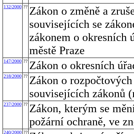
132/2000
??
Zákon o změně a zruše
souvisejících se záko
zákonem o okresních 
městě Praze
147/2000
??
Zákon o okresních úřa
218/2000
??
Zákon o rozpočtových 
souvisejících zákonů (
237/2000
??
Zákon, kterým se mění
požární ochraně, ve zn
240/2000
??