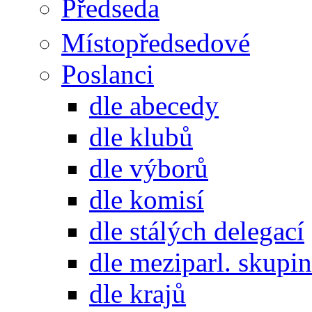
Předseda
Místopředsedové
Poslanci
dle abecedy
dle klubů
dle výborů
dle komisí
dle stálých delegací
dle meziparl. skupin
dle krajů