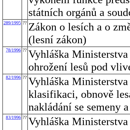
státních orgánů a soud
289/1995
??
Zákon o lesích a o zm
(lesní zákon)
78/1996
??
Vyhláška Ministerstva
ohrožení lesů pod vli
82/1996
??
Vyhláška Ministerstva
klasifikaci, obnově les
nakládání se semeny a
83/1996
??
Vyhláška Ministerstva