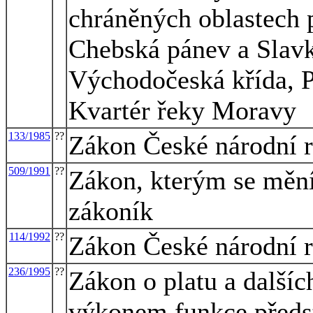
chráněných oblastech 
Chebská pánev a Slavk
Východočeská křída, P
Kvartér řeky Moravy
133/1985
??
Zákon České národní r
509/1991
??
Zákon, kterým se mění
zákoník
114/1992
??
Zákon České národní r
236/1995
??
Zákon o platu a dalšíc
výkonem funkce předst