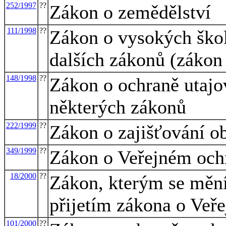
252/1997
??
Zákon o zemědělství
111/1998
??
Zákon o vysokých škol
dalších zákonů (zákon
148/1998
??
Zákon o ochraně utajo
některých zákonů
222/1999
??
Zákon o zajišťování o
349/1999
??
Zákon o Veřejném och
18/2000
??
Zákon, kterým se mění 
přijetím zákona o Veř
101/2000
??