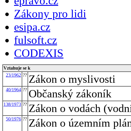
epravo.cz
Zákony pro lidi
esipa.cz
fulsoft.cz
CODEXIS
Vztahuje se k
23/1962
??
Zákon o myslivosti
40/1964
??
Občanský zákoník
138/1973
??
Zákon o vodách (vodn
50/1976
??
Zákon o územním plán