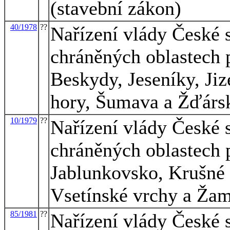
(stavební zákon)
40/1978
??
Nařízení vlády České s
chráněných oblastech 
Beskydy, Jeseníky, Jiz
hory, Šumava a Žďárs
10/1979
??
Nařízení vlády České s
chráněných oblastech 
Jablunkovsko, Krušné 
Vsetínské vrchy a Žam
85/1981
??
Nařízení vlády České s