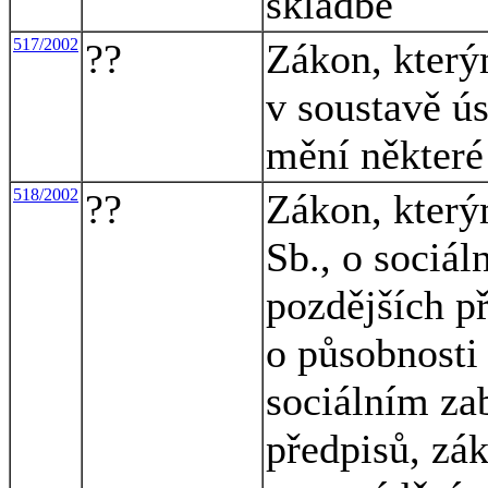
skladbě
517/2002
??
Zákon, který
v soustavě ús
mění některé
518/2002
??
Zákon, který
Sb., o sociál
pozdějších p
o působnosti
sociálním za
předpisů, zák