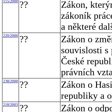
155/2000
??
Zákon, který
zákoník práce
a některé dal
220/2000
??
Zákon o změ
souvislosti s
České republ
právních vzt
238/2000
??
Zákon o Has
republiky a 
218/2003
??
Zákon o odpo