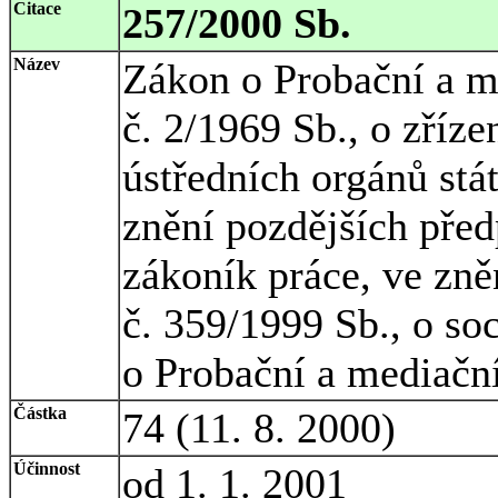
Citace
257/2000 Sb.
Název
Zákon o Probační a m
č. 2/1969 Sb., o zříze
ústředních orgánů stá
znění pozdějších před
zákoník práce, ve zně
č. 359/1999 Sb., o so
o Probační a mediační
Částka
74 (11. 8. 2000)
Účinnost
od 1. 1. 2001