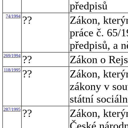
předpisů
74/1994
??
Zákon, který
práce č. 65/1
předpisů, a n
269/1994
??
Zákon o Rejst
118/1995
??
Zákon, který
zákony v souv
státní sociál
287/1995
??
Zákon, který
České národn