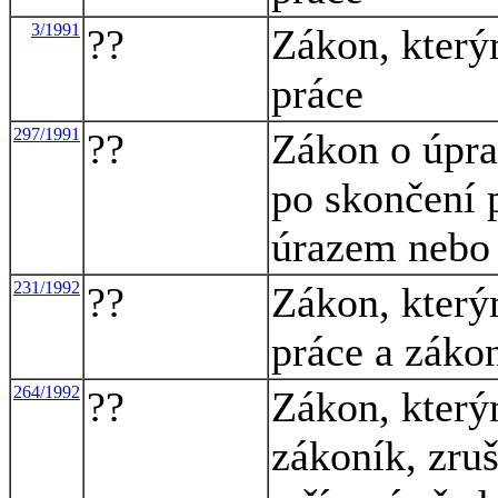
3/1991
??
Zákon, který
práce
297/1991
??
Zákon o úpra
po skončení 
úrazem nebo 
231/1992
??
Zákon, který
práce a záko
264/1992
??
Zákon, který
zákoník, zruš