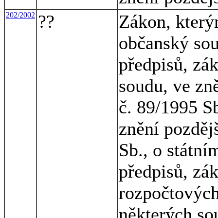
202/2002
??
Zákon, který
občanský sou
předpisů, zá
soudu, ve zn
č. 89/1995 Sb.
znění pozděj
Sb., o státní
předpisů, zák
rozpočtových
některých so