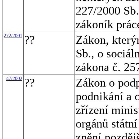
227/2000 Sb.
zákoník prác
272/2001
??
Zákon, který
Sb., o sociál
zákona č. 25
47/2002
??
Zákon o podp
podnikání a 
zřízení minis
orgánů státní
znění pozděj