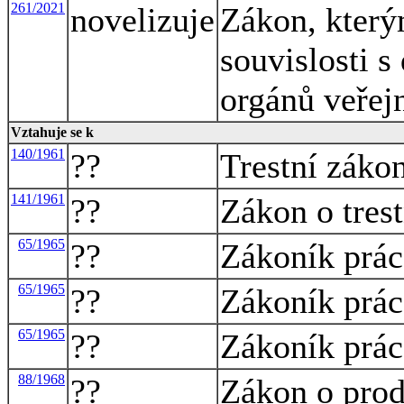
261/2021
novelizuje
Zákon, který
souvislosti s
orgánů veřej
Vztahuje se k
140/1961
??
Trestní záko
141/1961
??
Zákon o trest
65/1965
??
Zákoník prác
65/1965
??
Zákoník prác
65/1965
??
Zákoník prác
88/1968
??
Zákon o prod