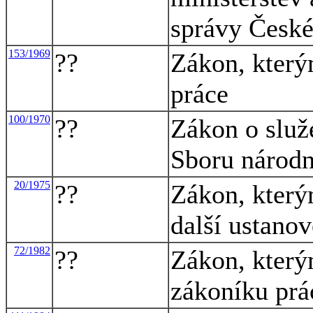
správy České 
153/1969
??
Zákon, který
práce
100/1970
??
Zákon o služ
Sboru národn
20/1975
??
Zákon, který
další ustano
72/1982
??
Zákon, který
zákoníku prá