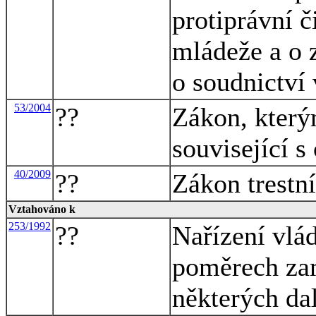
protiprávní č
mládeže a o 
o soudnictví
53/2004
??
Zákon, který
související s
40/2009
??
Zákon trestn
Vztahováno k
253/1992
??
Nařízení vlá
poměrech zam
některých da