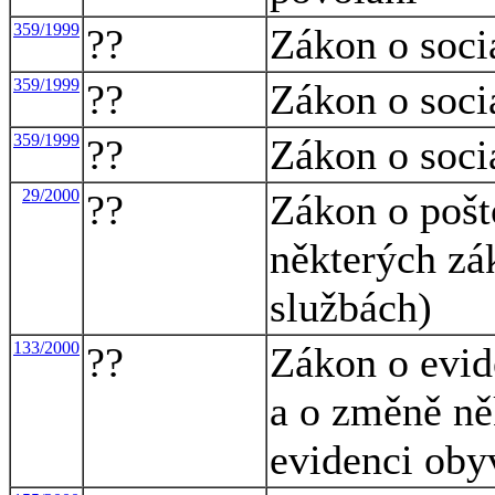
359/1999
??
Zákon o soci
359/1999
??
Zákon o soci
359/1999
??
Zákon o soci
29/2000
??
Zákon o pošt
některých zá
službách)
133/2000
??
Zákon o evid
a o změně ně
evidenci oby