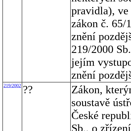
pravidla), ve
zákon č. 65/
znění pozdějš
219/2000 Sb.
jejím vystup
znění pozděj
219/2002
??
Zákon, který
soustavě ústř
České republ
Sb., o zřízen