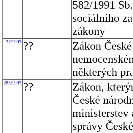
582/1991 Sb.
sociálního za
zákony
37/1993
??
Zákon České 
nemocenském
některých pr
285/1993
??
Zákon, který
České národní
ministerstev 
správy České