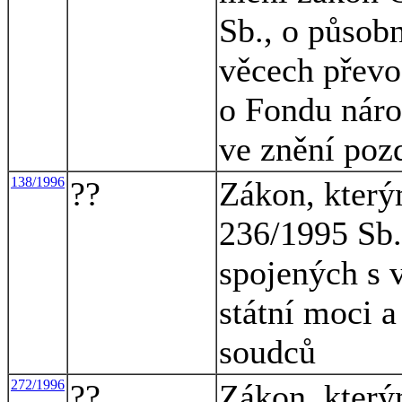
Sb., o působ
věcech převo
o Fondu náro
ve znění poz
138/1996
??
Zákon, který
236/1995 Sb.,
spojených s 
státní moci a
soudců
272/1996
??
Zákon, který