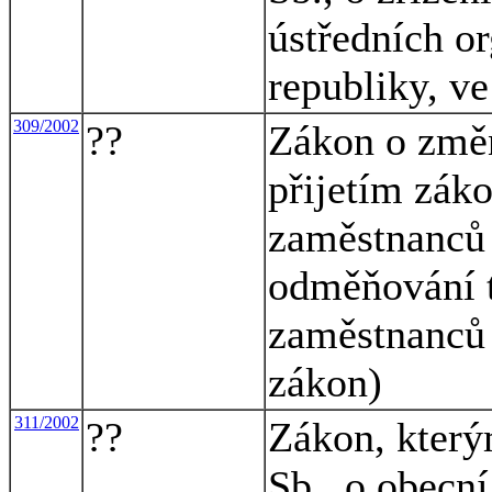
ústředních o
republiky, ve
309/2002
??
Zákon o změn
přijetím záko
zaměstnanců 
odměňování t
zaměstnanců 
zákon)
311/2002
??
Zákon, který
Sb., o obecní