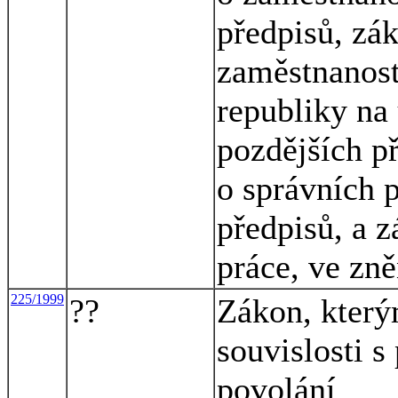
předpisů, zák
zaměstnanost
republiky na
pozdějších p
o správních p
předpisů, a z
práce, ve zně
225/1999
??
Zákon, který
souvislosti s
povolání