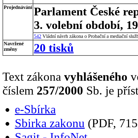
Projednávání
Parlament České rep
3. volební období, 1
542
Vládní návrh zákona o Probační a mediační služ
Navržené
20 tisků
změny
Text zákona
vyhlášeného
ve
číslem
257/2000
Sb. je přís
e-Sbírka
Sbirka zakonu
(PDF, 715
Sagit - InfoNet