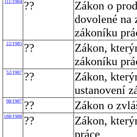
111/1984
??
Zákon o prod
dovolené na 
zákoníku prá
22/1985
??
Zákon, který
zákoníku prá
52/1987
??
Zákon, který
ustanovení z
98/1987
??
Zákon o zvlá
188/1988
??
Zákon, který
práce