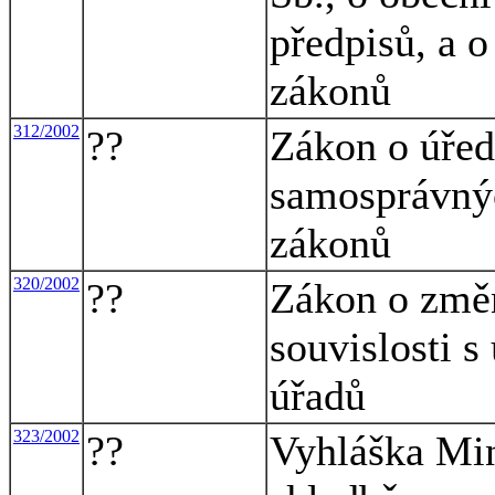
předpisů, a 
zákonů
312/2002
??
Zákon o úřed
samosprávnýc
zákonů
320/2002
??
Zákon o změn
souvislosti 
úřadů
323/2002
??
Vyhláška Min