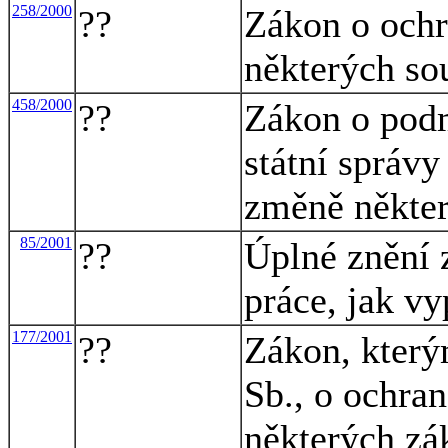
258/2000
??
Zákon o ochr
některých so
458/2000
??
Zákon o pod
státní správy
změně někter
85/2001
??
Úplné znění 
práce, jak v
177/2001
??
Zákon, který
Sb., o ochra
některých zá