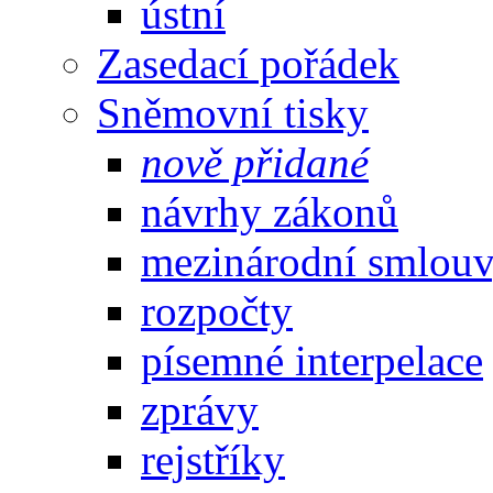
ústní
Zasedací pořádek
Sněmovní tisky
nově přidané
návrhy zákonů
mezinárodní smlou
rozpočty
písemné interpelace
zprávy
rejstříky