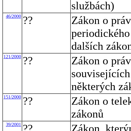
službách)
46/2000
??
Zákon o práv
periodického
dalších záko
121/2000
??
Zákon o práv
souvisejícíc
některých zá
151/2000
??
Zákon o tele
zákonů
39/2001
??
Zákon, který