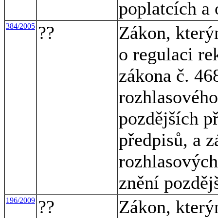
poplatcích a
384/2005
??
Zákon, který
o regulaci r
zákona č. 46
rozhlasového 
pozdějších p
předpisů, a z
rozhlasových 
znění pozděj
196/2009
??
Zákon, který