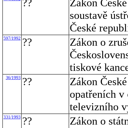
??
Zákon České 
soustavě ústř
České republ
597/1992
??
Zákon o zruš
Českoslovens
tiskové kanc
36/1993
??
Zákon České 
opatřeních v 
televizního v
331/1993
??
Zákon o stát