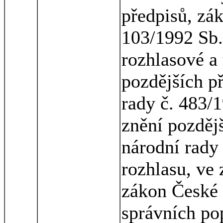
předpisů, zá
103/1992 Sb.
rozhlasové a 
pozdějších p
rady č. 483/1
znění pozděj
národní rady
rozhlasu, ve 
zákon České 
správních pop