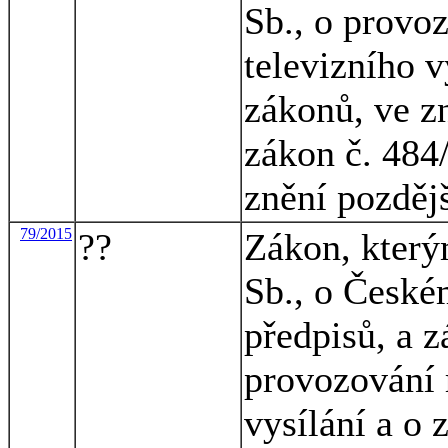
Sb., o provo
televizního v
zákonů, ve zn
zákon č. 484
znění pozděj
79/2015
??
Zákon, který
Sb., o České
předpisů, a z
provozování 
vysílání a o