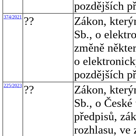
pozdějších p
374/2021
??
Zákon, který
Sb., o elekt
změně někter
o elektronic
pozdějších př
225/2023
??
Zákon, který
Sb., o České 
předpisů, zá
rozhlasu, ve 