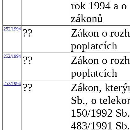
rok 1994 a o
zákonů
252/1994
??
Zákon o rozh
poplatcích
252/1994
??
Zákon o rozh
poplatcích
253/1994
??
Zákon, který
Sb., o telek
150/1992 Sb.
483/1991 Sb.,