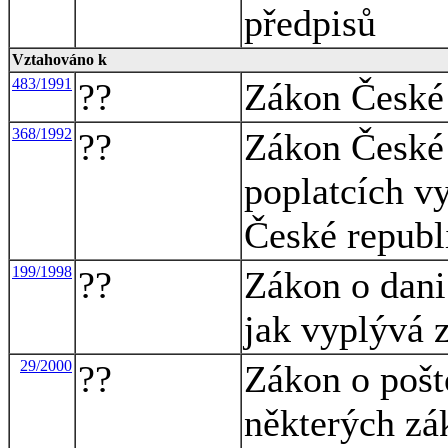
předpisů
Vztahováno k
483/1991
??
Zákon České 
368/1992
??
Zákon České 
poplatcích v
České republ
199/1998
??
Zákon o dani
jak vyplývá 
29/2000
??
Zákon o pošt
některých zá