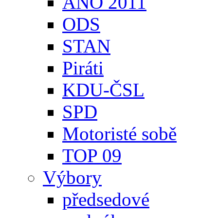
ANO 2011
ODS
STAN
Piráti
KDU-ČSL
SPD
Motoristé sobě
TOP 09
Výbory
předsedové