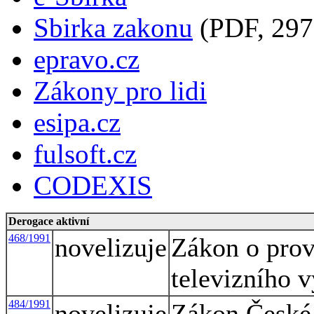
Sbirka zakonu
(PDF, 297
epravo.cz
Zákony pro lidi
esipa.cz
fulsoft.cz
CODEXIS
Derogace aktivní
468/1991
novelizuje
Zákon o prov
televizního v
484/1991
novelizuje
Zákon České 