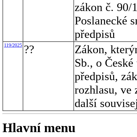
zákon č. 90/
Poslanecké s
předpisů
119/2025
??
Zákon, který
Sb., o České 
předpisů, zá
rozhlasu, ve 
další souvise
Hlavní menu