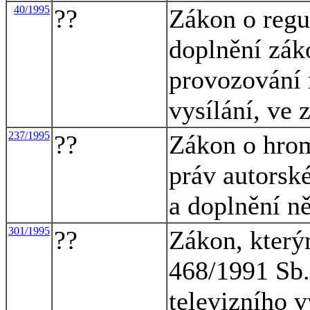
40/1995
??
Zákon o regu
doplnění zák
provozování 
vysílání, ve 
237/1995
??
Zákon o hrom
práv autorsk
a doplnění n
301/1995
??
Zákon, který
468/1991 Sb.
televizního v