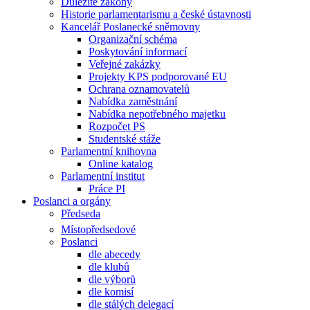
Důležité zákony
Historie parlamentarismu a české ústavnosti
Kancelář Poslanecké sněmovny
Organizační schéma
Poskytování informací
Veřejné zakázky
Projekty KPS podporované EU
Ochrana oznamovatelů
Nabídka zaměstnání
Nabídka nepotřebného majetku
Rozpočet PS
Studentské stáže
Parlamentní knihovna
Online katalog
Parlamentní institut
Práce PI
Poslanci a orgány
Předseda
Místopředsedové
Poslanci
dle abecedy
dle klubů
dle výborů
dle komisí
dle stálých delegací