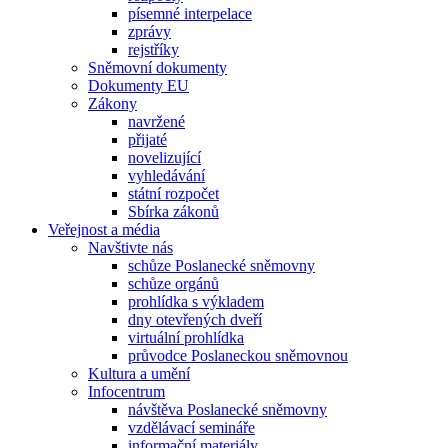
písemné interpelace
zprávy
rejstříky
Sněmovní dokumenty
Dokumenty EU
Zákony
navržené
přijaté
novelizující
vyhledávání
státní rozpočet
Sbírka zákonů
Veřejnost a média
Navštivte nás
schůze Poslanecké sněmovny
schůze orgánů
prohlídka s výkladem
dny otevřených dveří
virtuální prohlídka
průvodce Poslaneckou sněmovnou
Kultura a umění
Infocentrum
návštěva Poslanecké sněmovny
vzdělávací semináře
informační materiály