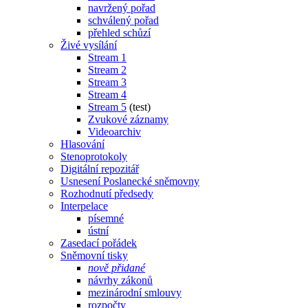
navržený pořad
schválený pořad
přehled schůzí
Živé vysílání
Stream 1
Stream 2
Stream 3
Stream 4
Stream 5
(test)
Zvukové záznamy
Videoarchiv
Hlasování
Stenoprotokoly
Digitální repozitář
Usnesení Poslanecké sněmovny
Rozhodnutí předsedy
Interpelace
písemné
ústní
Zasedací pořádek
Sněmovní tisky
nově přidané
návrhy zákonů
mezinárodní smlouvy
rozpočty