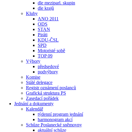
dle meziparl. skupin
dle krajů
Kluby
ANO 2011
ODS
STAN
Piráti
KDU-ČSL
SPD
Motoristé sobě
TOP 09
Výbory
předsedové
podvýbory
Komise
Stálé delegace
Registr oznámení poslanců
Grafická struktura PS
Zasedací pořádek
Jednání a dokumenty
Kalendář
týdenní program jednání
harmonogram akcí
Schůze Poslanecké sněmovny
aktuální schůze