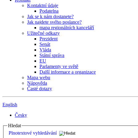
Kontaktní údaje
Podatelna
Jak se k nám dostanete?
Jak najdete svého poslance?
mapa regionálních kanceláří
Užitečné odkazy
Prezident
Senát
Vláda
Státní správa
EU
Parlamenty ve světě
Další informace a organizace
Mapa webu
Nápověda
Časté dotazy
English
Česky
Hledat
Plnotextové vyhledávání