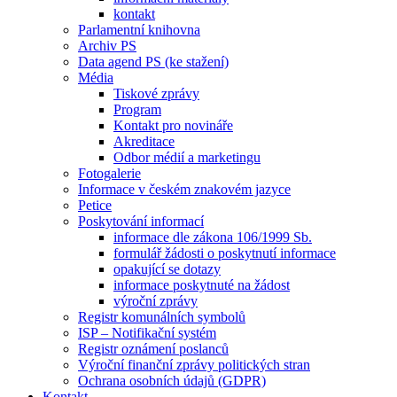
kontakt
Parlamentní knihovna
Archiv PS
Data agend PS (ke stažení)
Média
Tiskové zprávy
Program
Kontakt pro novináře
Akreditace
Odbor médií a marketingu
Fotogalerie
Informace v českém znakovém jazyce
Petice
Poskytování informací
informace dle zákona 106/1999 Sb.
formulář žádosti o poskytnutí informace
opakující se dotazy
informace poskytnuté na žádost
výroční zprávy
Registr komunálních symbolů
ISP – Notifikační systém
Registr oznámení poslanců
Výroční finanční zprávy politických stran
Ochrana osobních údajů (GDPR)
Kontakt