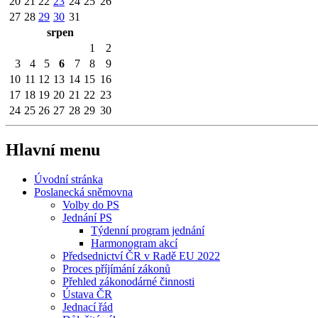
20
21
22
23
24
25
26
27
28
29
30
31
srpen
1
2
3
4
5
6
7
8
9
10
11
12
13
14
15
16
17
18
19
20
21
22
23
24
25
26
27
28
29
30
Hlavní menu
Úvodní stránka
Poslanecká sněmovna
Volby do PS
Jednání PS
Týdenní program jednání
Harmonogram akcí
Předsednictví ČR v Radě EU 2022
Proces příjímání zákonů
Přehled zákonodárné činnosti
Ústava ČR
Jednací řád