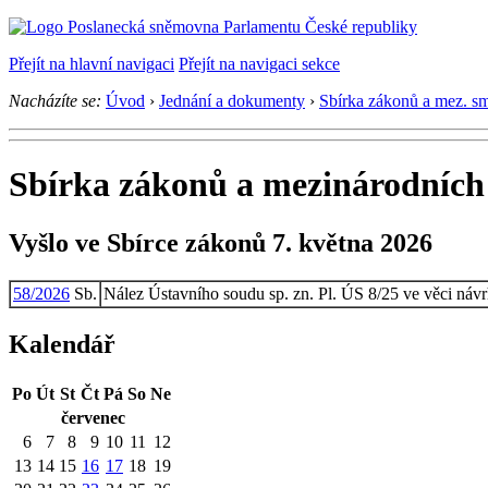
Přejít na hlavní navigaci
Přejít na navigaci sekce
Nacházíte se:
Úvod
›
Jednání a dokumenty
›
Sbírka zákonů a mez. s
Sbírka zákonů a mezinárodních 
Vyšlo ve Sbírce zákonů 7. května 2026
58/2026
Sb.
Nález Ústavního soudu sp. zn. Pl. ÚS 8/25 ve věci ná
Kalendář
Po
Út
St
Čt
Pá
So
Ne
červenec
6
7
8
9
10
11
12
13
14
15
16
17
18
19