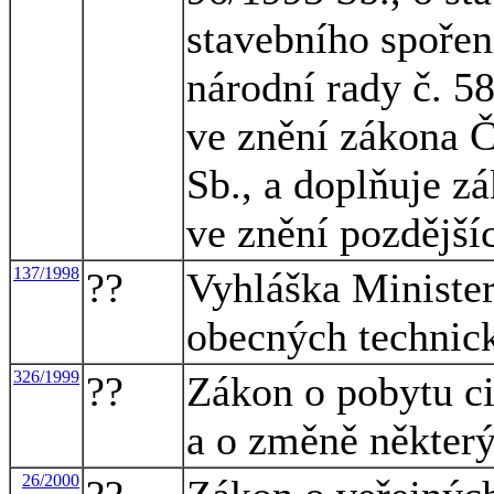
stavebního spořen
národní rady č. 5
ve znění zákona Č
Sb., a doplňuje z
ve znění pozdější
137/1998
??
Vyhláška Minister
obecných technic
326/1999
??
Zákon o pobytu c
a o změně někter
26/2000