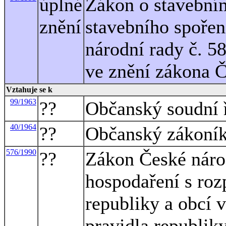
úplné
Zákon o stavebním
znění
stavebního spořen
národní rady č. 5
ve znění zákona Č
Vztahuje se k
99/1963
??
Občanský soudní 
40/1964
??
Občanský zákoní
576/1990
??
Zákon České národ
hospodaření s ro
republiky a obcí 
pravidla republik