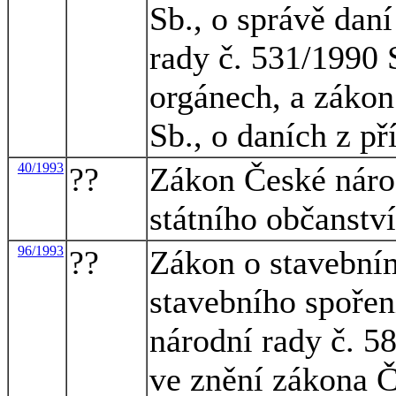
Sb., o správě dan
rady č. 531/1990 
orgánech, a zákon
Sb., o daních z př
40/1993
??
Zákon České náro
státního občanstv
96/1993
??
Zákon o stavebním
stavebního spořen
národní rady č. 5
ve znění zákona Č