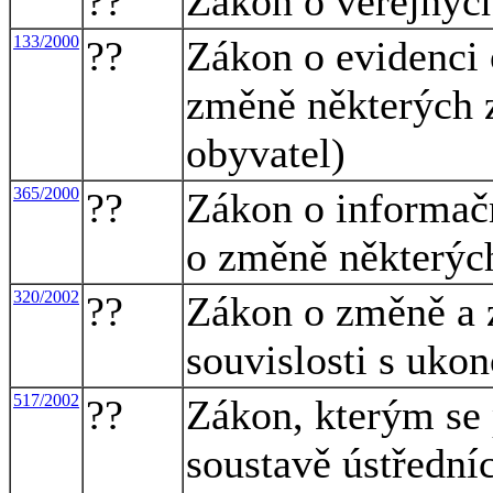
??
Zákon o veřejnýc
133/2000
??
Zákon o evidenci 
změně některých 
obyvatel)
365/2000
??
Zákon o informač
o změně některýc
320/2002
??
Zákon o změně a 
souvislosti s uko
517/2002
??
Zákon, kterým se 
soustavě ústřední