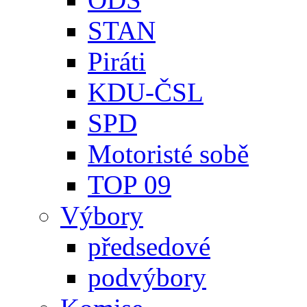
STAN
Piráti
KDU-ČSL
SPD
Motoristé sobě
TOP 09
Výbory
předsedové
podvýbory