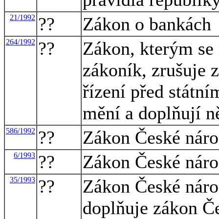
21/1992
??
Zákon o bankách
264/1992
??
Zákon, kterým se
zákoník, zrušuje z
řízení před státní
mění a doplňují n
586/1992
??
Zákon České národ
6/1993
??
Zákon České náro
35/1993
??
Zákon České národ
doplňuje zákon Če