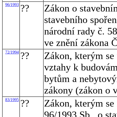
96/1993
??
Zákon o stavebním
stavebního spořen
národní rady č. 5
ve znění zákona Č
72/1994
??
Zákon, kterým se 
vztahy k budovám 
bytům a nebytový
zákony (zákon o v
83/1995
??
Zákon, kterým se 
96/1993 Sb., o st