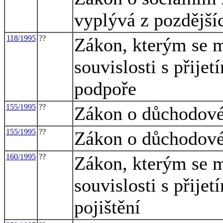
vyplývá z pozdější
118/1995
??
Zákon, kterým se m
souvislosti s přijet
podpoře
155/1995
??
Zákon o důchodové
155/1995
??
Zákon o důchodové
160/1995
??
Zákon, kterým se m
souvislosti s přij
pojištění