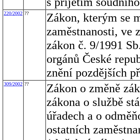
s přijetím soudníh
220/2002
??
Zákon, kterým se m
zaměstnanosti, ve z
zákon č. 9/1991 Sb
orgánů České repub
znění pozdějších p
309/2002
??
Zákon o změně záko
zákona o službě st
úřadech a o odměň
ostatních zaměstna