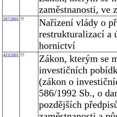
zaměstnanosti, ve 
287/2001
??
Nařízení vlády o p
restrukturalizací 
hornictví
453/2001
??
Zákon, kterým se m
investičních pobíd
(zákon o investiční
586/1992 Sb., o dan
pozdějších předpisů
zaměstnanosti a pů