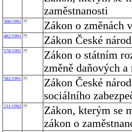
zaměstnanosti
306/1991
??
Zákon o změnách v
482/1991
??
Zákon České národn
578/1991
??
Zákon o státním ro
změně daňových a 
582/1991
??
Zákon České národn
sociálního zabezpe
231/1992
??
Zákon, kterým se m
zákon o zaměstnano