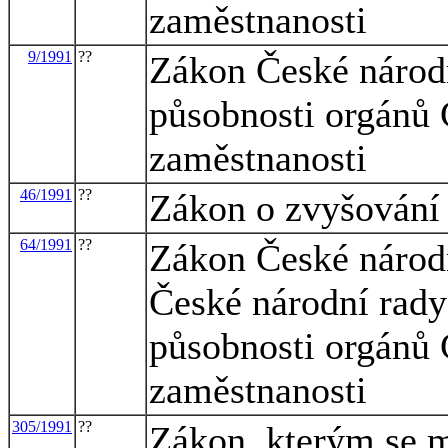
zaměstnanosti
9/1991
??
Zákon České národn
působnosti orgánů 
zaměstnanosti
46/1991
??
Zákon o zvyšování
64/1991
??
Zákon České národn
České národní rady
působnosti orgánů 
zaměstnanosti
305/1991
??
Zákon, kterým se m