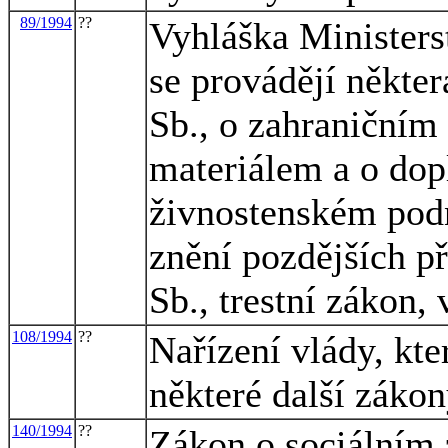
89/1994
??
Vyhláška Ministers
se provádějí někte
Sb., o zahraniční
materiálem a o dop
živnostenském podn
znění pozdějších p
Sb., trestní zákon,
108/1994
??
Nařízení vlády, kt
některé další záko
140/1994
??
Zákon o sociálním 