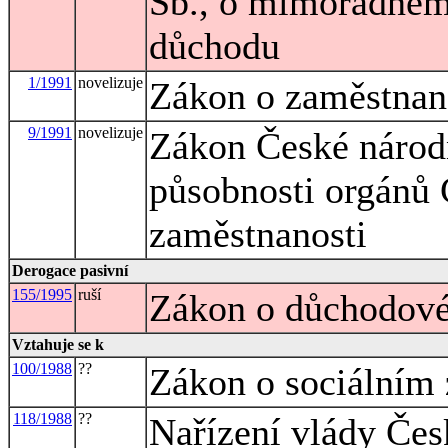
Sb., o mimořádném
důchodu
1/1991
novelizuje
Zákon o zaměstnan
9/1991
novelizuje
Zákon České národn
působnosti orgánů 
zaměstnanosti
Derogace pasivní
155/1995
ruší
Zákon o důchodové
Vztahuje se k
100/1988
??
Zákon o sociálním
118/1988
??
Nařízení vlády Čes