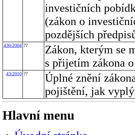
investičních pobíd
(zákon o investiční
pozdějších předpisů
436/2004
??
Zákon, kterým se m
s přijetím zákona 
43/2010
??
Úplné znění zákon
pojištění, jak vypl
Hlavní menu