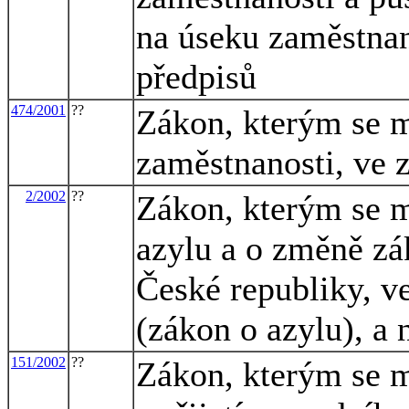
na úseku zaměstnan
předpisů
474/2001
??
Zákon, kterým se m
zaměstnanosti, ve 
2/2002
??
Zákon, kterým se m
azylu a o změně zák
České republiky, ve
(zákon o azylu), a 
151/2002
??
Zákon, kterým se m