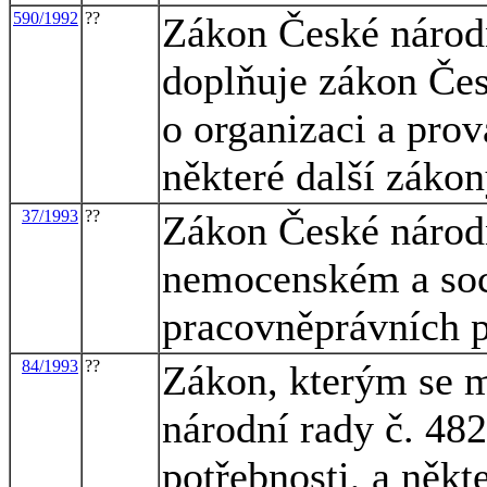
590/1992
??
Zákon České národn
doplňuje zákon Čes
o organizaci a prov
některé další záko
37/1993
??
Zákon České národ
nemocenském a soc
pracovněprávních 
84/1993
??
Zákon, kterým se m
národní rady č. 482
potřebnosti, a někt