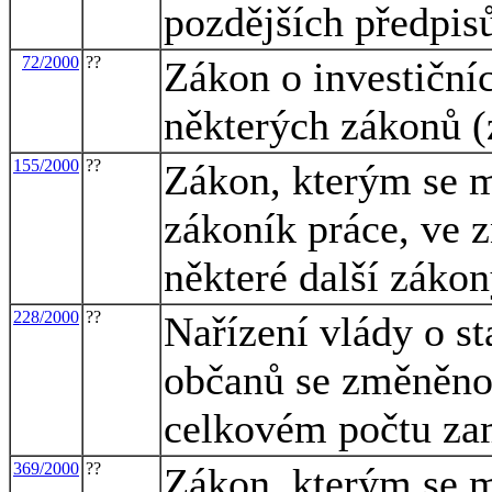
pozdějších předpis
72/2000
??
Zákon o investiční
některých zákonů (
155/2000
??
Zákon, kterým se m
zákoník práce, ve z
některé další záko
228/2000
??
Nařízení vlády o s
občanů se změněno
celkovém počtu za
369/2000
??
Zákon, kterým se m