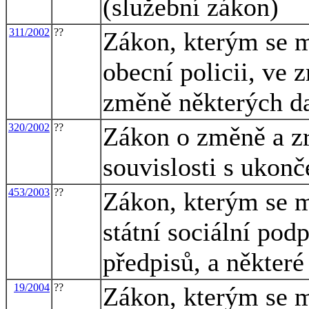
(služební zákon)
311/2002
??
Zákon, kterým se m
obecní policii, ve 
změně některých d
320/2002
??
Zákon o změně a zr
souvislosti s ukon
453/2003
??
Zákon, kterým se m
státní sociální pod
předpisů, a některé
19/2004
??
Zákon, kterým se m