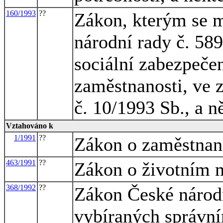
160/1993
??
Zákon, kterým se m
národní rady č. 58
sociální zabezpečen
zaměstnanosti, ve 
č. 10/1993 Sb., a n
Vztahováno k
1/1991
??
Zákon o zaměstnan
463/1991
??
Zákon o životním 
368/1992
??
Zákon České národn
vybíraných správní