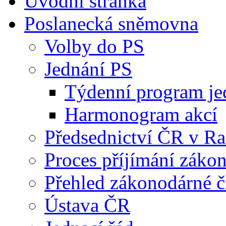
Úvodní stránka
Poslanecká sněmovna
Volby do PS
Jednání PS
Týdenní program je
Harmonogram akcí
Předsednictví ČR v R
Proces příjímání záko
Přehled zákonodárné č
Ústava ČR