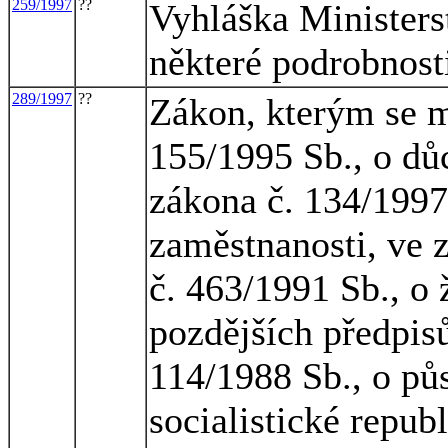
259/1997
??
Vyhláška Ministerst
některé podrobnost
289/1997
??
Zákon, kterým se m
155/1995 Sb., o dů
zákona č. 134/1997 
zaměstnanosti, ve 
č. 463/1991 Sb., o
pozdějších předpis
114/1988 Sb., o pů
socialistické repub