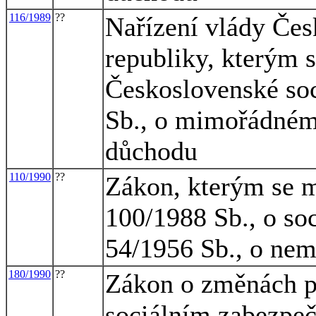
116/1989
??
Nařízení vlády Čes
republiky, kterým 
Československé soc
Sb., o mimořádném
důchodu
110/1990
??
Zákon, kterým se m
100/1988 Sb., o so
54/1956 Sb., o ne
180/1990
??
Zákon o změnách p
sociálním zabezpeč