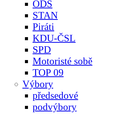
ODS
STAN
Piráti
KDU-ČSL
SPD
Motoristé sobě
TOP 09
Výbory
předsedové
podvýbory