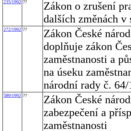
235/1992
??
Zákon o zrušení pr
dalších změnách v 
272/1992
??
Zákon České národn
doplňuje zákon Čes
zaměstnanosti a pů
na úseku zaměstnan
národní rady č. 64
589/1992
??
Zákon České národn
zabezpečení a přísp
zaměstnanosti