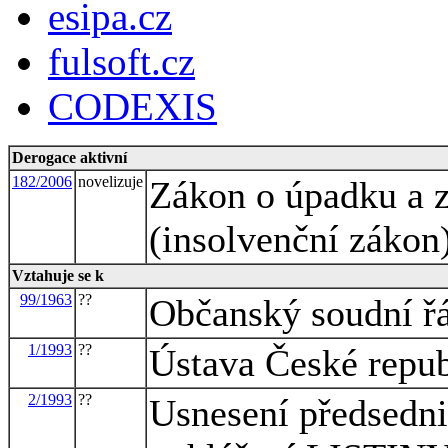
esipa.cz
fulsoft.cz
CODEXIS
Derogace aktivní
182/2006
novelizuje
Zákon o úpadku a z
(insolvenční zákon
Vztahuje se k
99/1963
??
Občanský soudní ř
1/1993
??
Ústava České repu
2/1993
??
Usnesení předsedni