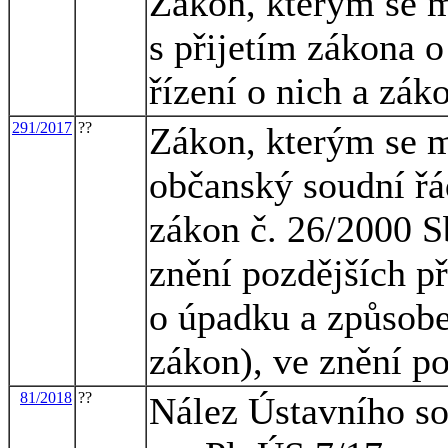
Zákon, kterým se m
s přijetím zákona 
řízení o nich a zák
291/2017
??
Zákon, kterým se m
občanský soudní řá
zákon č. 26/2000 S
znění pozdějších př
o úpadku a způsobe
zákon), ve znění p
81/2018
??
Nález Ústavního so