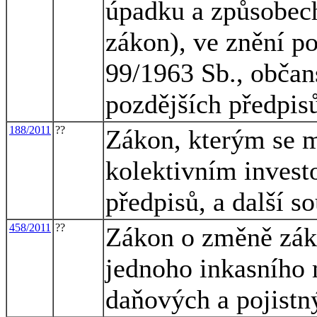
úpadku a způsobech
zákon), ve znění po
99/1963 Sb., občan
pozdějších předpis
188/2011
??
Zákon, kterým se m
kolektivním invest
předpisů, a další s
458/2011
??
Zákon o změně záko
jednoho inkasního 
daňových a pojistn