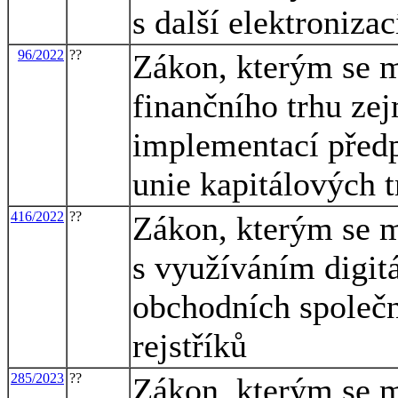
s další elektroniza
96/2022
??
Zákon, kterým se m
finančního trhu zej
implementací předp
unie kapitálových t
416/2022
??
Zákon, kterým se m
s využíváním digitá
obchodních společn
rejstříků
285/2023
??
Zákon, kterým se m