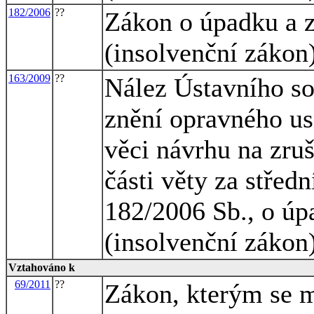
182/2006
??
Zákon o úpadku a z
(insolvenční zákon
163/2009
??
Nález Ústavního so
znění opravného us
věci návrhu na zruš
části věty za střed
182/2006 Sb., o úp
(insolvenční zákon
Vztahováno k
69/2011
??
Zákon, kterým se m