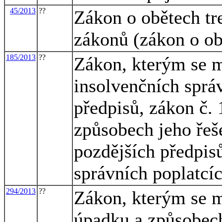
45/2013
??
Zákon o obětech tr
zákonů (zákon o ob
185/2013
??
Zákon, kterým se m
insolvenčních sprá
předpisů, zákon č.
způsobech jeho řeše
pozdějších předpisů
správních poplatcíc
294/2013
??
Zákon, kterým se m
úpadku a způsobech