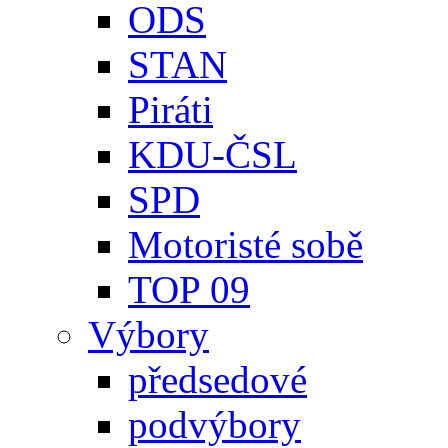
ODS
STAN
Piráti
KDU-ČSL
SPD
Motoristé sobě
TOP 09
Výbory
předsedové
podvýbory