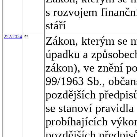
s rozvojem finanční
stáří
252/2024
??
Zákon, kterým se m
úpadku a způsobech
zákon), ve znění po
99/1963 Sb., občan
pozdějších předpis
se stanoví pravidla
probíhajících výko
pozdějších předpisů