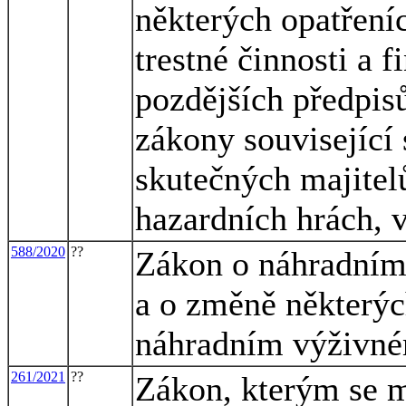
některých opatřeníc
trestné činnosti a 
pozdějších předpisů
zákony související 
skutečných majitel
hazardních hrách, 
588/2020
??
Zákon o náhradním
a o změně některýc
náhradním výživn
261/2021
??
Zákon, kterým se m