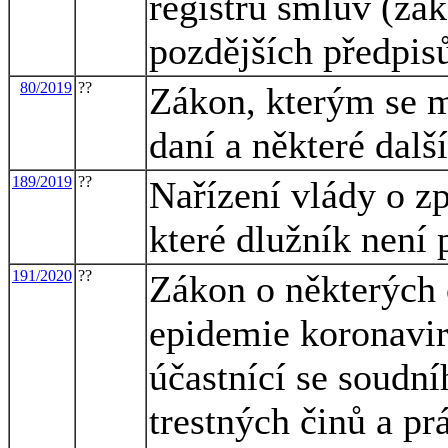
registru smluv (zák
pozdějších předpis
80/2019
??
Zákon, kterým se m
daní a některé dalš
189/2019
??
Nařízení vlády o z
které dlužník není
191/2020
??
Zákon o některých 
epidemie koronavi
účastnící se soudní
trestných činů a p