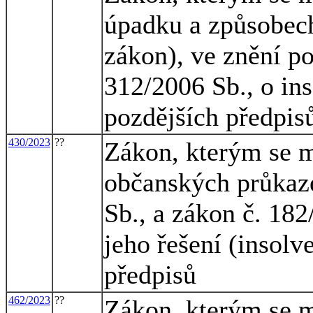
úpadku a způsobech
zákon), ve znění po
312/2006 Sb., o in
pozdějších předpisů
430/2023
??
Zákon, kterým se m
občanských průkaze
Sb., a zákon č. 18
jeho řešení (insolv
předpisů
462/2023
??
Zákon, kterým se m