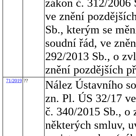
zákon č. 312/2006 S
ve znění pozdějšíc
Sb., kterým se měn
soudní řád, ve zněn
292/2013 Sb., o zvl
znění pozdějších př
71/2019
??
Nález Ústavního so
zn. Pl. ÚS 32/17 v
č. 340/2015 Sb., o
některých smluv, u