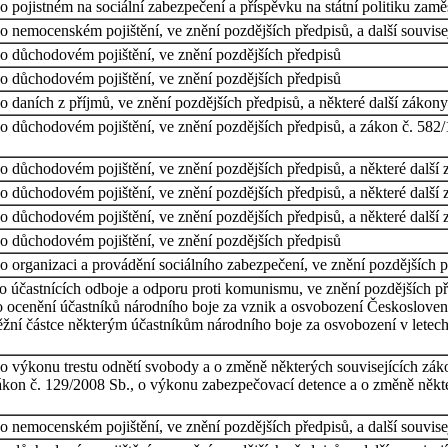
pojistném na sociální zabezpečení a příspěvku na státní politiku zaměs
 nemocenském pojištění, ve znění pozdějších předpisů, a další souvise
o důchodovém pojištění, ve znění pozdějších předpisů
o důchodovém pojištění, ve znění pozdějších předpisů
daních z příjmů, ve znění pozdějších předpisů, a některé další zákony 
 důchodovém pojištění, ve znění pozdějších předpisů, a zákon č. 582/1
o důchodovém pojištění, ve znění pozdějších předpisů, a některé další
o důchodovém pojištění, ve znění pozdějších předpisů, a některé další
o důchodovém pojištění, ve znění pozdějších předpisů, a některé další
o důchodovém pojištění, ve znění pozdějších předpisů
 organizaci a provádění sociálního zabezpečení, ve znění pozdějších p
o účastnících odboje a odporu proti komunismu, ve znění pozdějších př
 o ocenění účastníků národního boje za vznik a osvobození Českosloven
ní částce některým účastníkům národního boje za osvobození v letech
o výkonu trestu odnětí svobody a o změně některých souvisejících záko
ákon č. 129/2008 Sb., o výkonu zabezpečovací detence a o změně někter
 nemocenském pojištění, ve znění pozdějších předpisů, a další souvise