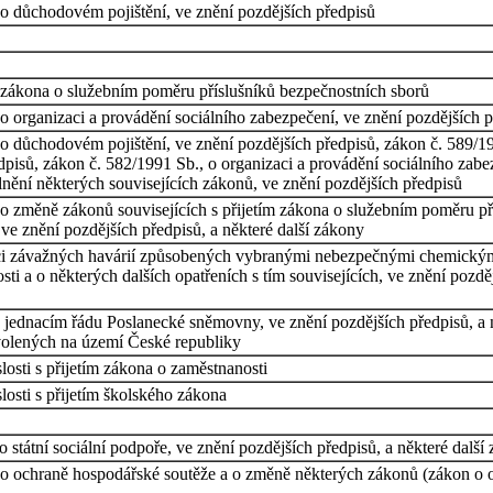
o důchodovém pojištění, ve znění pozdějších předpisů
 zákona o služebním poměru příslušníků bezpečnostních sborů
 organizaci a provádění sociálního zabezpečení, ve znění pozdějších p
 důchodovém pojištění, ve znění pozdějších předpisů, zákon č. 589/199
dpisů, zákon č. 582/1991 Sb., o organizaci a provádění sociálního zabe
nění některých souvisejících zákonů, ve znění pozdějších předpisů
o změně zákonů souvisejících s přijetím zákona o služebním poměru př
 ve znění pozdějších předpisů, a některé další zákony
nci závažných havárií způsobených vybranými nebezpečnými chemickým
sti a o některých dalších opatřeních s tím souvisejících, ve znění pozd
jednacím řádu Poslanecké sněmovny, ve znění pozdějších předpisů, a ně
volených na území České republiky
osti s přijetím zákona o zaměstnanosti
osti s přijetím školského zákona
 státní sociální podpoře, ve znění pozdějších předpisů, a některé další
o ochraně hospodářské soutěže a o změně některých zákonů (zákon o oc