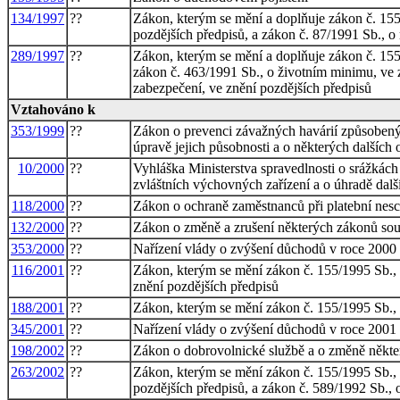
134/1997
??
Zákon, kterým se mění a doplňuje zákon č. 155
pozdějších předpisů, a zákon č. 87/1991 Sb., o
289/1997
??
Zákon, kterým se mění a doplňuje zákon č. 155/
zákon č. 463/1991 Sb., o životním minimu, ve z
zabezpečení, ve znění pozdějších předpisů
Vztahováno k
353/1999
??
Zákon o prevenci závažných havárií způsoben
úpravě jejich působnosti a o některých dalších 
10/2000
??
Vyhláška Ministerstva spravedlnosti o srážkác
zvláštních výchovných zařízení a o úhradě dalš
118/2000
??
Zákon o ochraně zaměstnanců při platební nes
132/2000
??
Zákon o změně a zrušení některých zákonů sou
353/2000
??
Nařízení vlády o zvýšení důchodů v roce 2000
116/2001
??
Zákon, kterým se mění zákon č. 155/1995 Sb., o
znění pozdějších předpisů
188/2001
??
Zákon, kterým se mění zákon č. 155/1995 Sb., 
345/2001
??
Nařízení vlády o zvýšení důchodů v roce 2001
198/2002
??
Zákon o dobrovolnické službě a o změně někte
263/2002
??
Zákon, kterým se mění zákon č. 155/1995 Sb., o
pozdějších předpisů, a zákon č. 589/1992 Sb., o