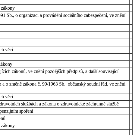
í zákony
91 Sb., o organizaci a provádění sociálního zabezpečení, ve znění
ích věcí
 zákony
cích zákonů, ve znění pozdějších předpisů, a další související
ím a o změně zákona č. 99/1963 Sb., občanský soudní řád, ve znění
ch věcí
zdravotních službách a zákona o zdravotnické záchranné službě
penzijním spoření
onů
í zákony