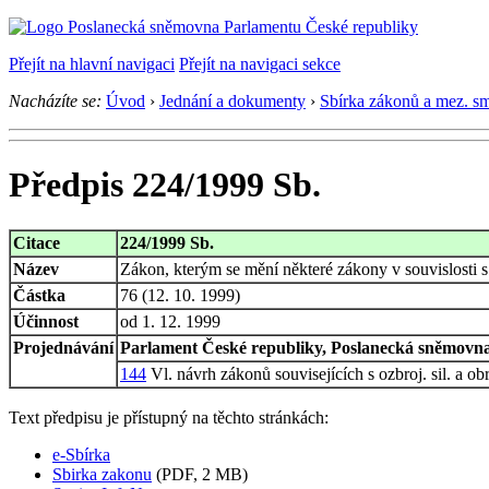
Přejít na hlavní navigaci
Přejít na navigaci sekce
Nacházíte se:
Úvod
›
Jednání a dokumenty
›
Sbírka zákonů a mez. s
Předpis 224/1999 Sb.
Citace
224/1999 Sb.
Název
Zákon, kterým se mění některé zákony v souvislosti s
Částka
76 (12. 10. 1999)
Účinnost
od 1. 12. 1999
Projednávání
Parlament České republiky, Poslanecká sněmovna,
144
Vl. návrh zákonů souvisejících s ozbroj. sil. a o
Text předpisu je přístupný na těchto stránkách:
e-Sbírka
Sbirka zakonu
(PDF, 2 MB)