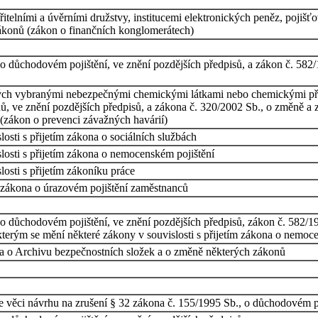
elními a úvěrními družstvy, institucemi elektronických peněz, pojišť
ákonů (zákon o finančních konglomerátech)
 důchodovém pojištění, ve znění pozdějších předpisů, a zákon č. 582/1
ých vybranými nebezpečnými chemickými látkami nebo chemickými pří
ů, ve znění pozdějších předpisů, a zákona č. 320/2002 Sb., o změně a 
 (zákon o prevenci závažných havárií)
osti s přijetím zákona o sociálních službách
losti s přijetím zákona o nemocenském pojištění
osti s přijetím zákoníku práce
 zákona o úrazovém pojištění zaměstnanců
 důchodovém pojištění, ve znění pozdějších předpisů, zákon č. 582/19
kterým se mění některé zákony v souvislosti s přijetím zákona o nemoc
 a o Archivu bezpečnostních složek a o změně některých zákonů
e věci návrhu na zrušení § 32 zákona č. 155/1995 Sb., o důchodovém po