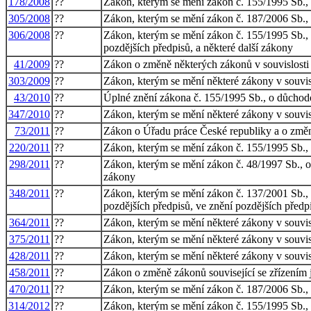
178/2008
??
Zákon, kterým se mění zákon č. 155/1995 Sb., 
305/2008
??
Zákon, kterým se mění zákon č. 187/2006 Sb., 
306/2008
??
Zákon, kterým se mění zákon č. 155/1995 Sb., o
pozdějších předpisů, a některé další zákony
41/2009
??
Zákon o změně některých zákonů v souvislosti s
303/2009
??
Zákon, kterým se mění některé zákony v souvisl
43/2010
??
Úplné znění zákona č. 155/1995 Sb., o důchodo
347/2010
??
Zákon, kterým se mění některé zákony v souvisl
73/2011
??
Zákon o Úřadu práce České republiky a o změn
220/2011
??
Zákon, kterým se mění zákon č. 155/1995 Sb., 
298/2011
??
Zákon, kterým se mění zákon č. 48/1997 Sb., o 
zákony
348/2011
??
Zákon, kterým se mění zákon č. 137/2001 Sb., o
pozdějších předpisů, ve znění pozdějších předpi
364/2011
??
Zákon, kterým se mění některé zákony v souvisl
375/2011
??
Zákon, kterým se mění některé zákony v souvisl
428/2011
??
Zákon, kterým se mění některé zákony v souvis
458/2011
??
Zákon o změně zákonů související se zřízením
470/2011
??
Zákon, kterým se mění zákon č. 187/2006 Sb., 
314/2012
??
Zákon, kterým se mění zákon č. 155/1995 Sb., 