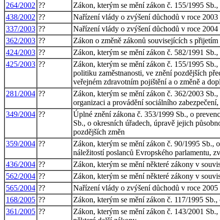
264/2002
??
Zákon, kterým se mění zákon č. 155/1995 Sb., 
438/2002
??
Nařízení vlády o zvýšení důchodů v roce 2003
337/2003
??
Nařízení vlády o zvýšení důchodů v roce 2004
362/2003
??
Zákon o změně zákonů souvisejících s přijetím
424/2003
??
Zákon, kterým se mění zákon č. 582/1991 Sb., o
425/2003
??
Zákon, kterým se mění zákon č. 155/1995 Sb., o
politiku zaměstnanosti, ve znění pozdějších pře
veřejném zdravotním pojištění a o změně a dopl
281/2004
??
Zákon, kterým se mění zákon č. 362/2003 Sb., 
organizaci a provádění sociálního zabezpečení,
349/2004
??
Úplné znění zákona č. 353/1999 Sb., o preve
Sb., o okresních úřadech, úpravě jejich působno
pozdějších změn
359/2004
??
Zákon, kterým se mění zákon č. 90/1995 Sb., o 
náležitostí poslanců Evropského parlamentu, z
436/2004
??
Zákon, kterým se mění některé zákony v souvisl
562/2004
??
Zákon, kterým se mění některé zákony v souvisl
565/2004
??
Nařízení vlády o zvýšení důchodů v roce 2005
168/2005
??
Zákon, kterým se mění zákon č. 117/1995 Sb., o
361/2005
??
Zákon, kterým se mění zákon č. 143/2001 Sb., 