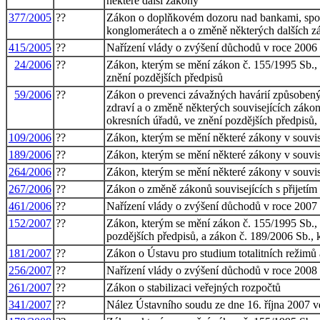
některé další zákony
377/2005
??
Zákon o doplňkovém dozoru nad bankami, spořit
konglomerátech a o změně některých dalších z
415/2005
??
Nařízení vlády o zvýšení důchodů v roce 2006
24/2006
??
Zákon, kterým se mění zákon č. 155/1995 Sb., o
znění pozdějších předpisů
59/2006
??
Zákon o prevenci závažných havárií způsoben
zdraví a o změně některých souvisejících zákon
okresních úřadů, ve znění pozdějších předpisů,
109/2006
??
Zákon, kterým se mění některé zákony v souvisl
189/2006
??
Zákon, kterým se mění některé zákony v souvis
264/2006
??
Zákon, kterým se mění některé zákony v souvisl
267/2006
??
Zákon o změně zákonů souvisejících s přijetím
461/2006
??
Nařízení vlády o zvýšení důchodů v roce 2007
152/2007
??
Zákon, kterým se mění zákon č. 155/1995 Sb., o
pozdějších předpisů, a zákon č. 189/2006 Sb., 
181/2007
??
Zákon o Ústavu pro studium totalitních režimů
256/2007
??
Nařízení vlády o zvýšení důchodů v roce 2008
261/2007
??
Zákon o stabilizaci veřejných rozpočtů
341/2007
??
Nález Ústavního soudu ze dne 16. října 2007 v