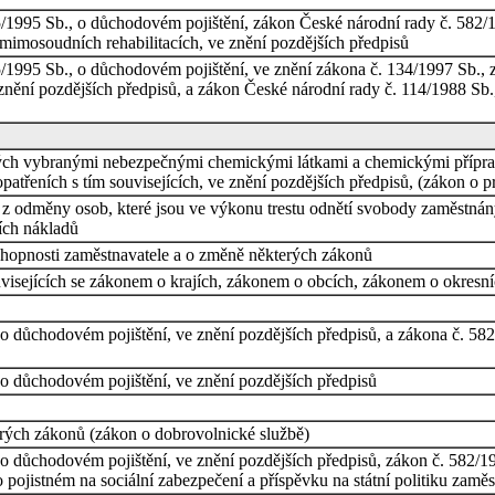
/1995 Sb., o důchodovém pojištění, zákon České národní rady č. 582/19
 mimosoudních rehabilitacích, ve znění pozdějších předpisů
1995 Sb., o důchodovém pojištění, ve znění zákona č. 134/1997 Sb., z
nění pozdějších předpisů, a zákon České národní rady č. 114/1988 Sb.,
ých vybranými nebezpečnými chemickými látkami a chemickými příprav
opatřeních s tím souvisejících, ve znění pozdějších předpisů, (zákon o 
h z odměny osob, které jsou ve výkonu trestu odnětí svobody zaměstn
ích nákladů
chopnosti zaměstnavatele a o změně některých zákonů
visejících se zákonem o krajích, zákonem o obcích, zákonem o okresn
 důchodovém pojištění, ve znění pozdějších předpisů, a zákona č. 582/
o důchodovém pojištění, ve znění pozdějších předpisů
rých zákonů (zákon o dobrovolnické službě)
 důchodovém pojištění, ve znění pozdějších předpisů, zákon č. 582/19
 pojistném na sociální zabezpečení a příspěvku na státní politiku zaměs