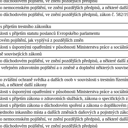
o důchodovém pojištění, ve znění pozdějších předpisů
o nemocenském pojištění, ve znění pozdějších předpisů, a některé dalš
 důchodovém pojištění, ve znění pozdějších předpisů, zákon č. 582/19
 přijetím trestního zákoníku
osti s přijetím statutu poslanců Evropského parlamentu
vém pojištění, jak vyplývá z pozdějších změn
osti s úspornými opatřeními v působnosti Ministerstva práce a sociáln
ě souvisejících zákonů
o důchodovém pojištění, ve znění pozdějších předpisů, a některé další
veřejném zdravotním pojištění a o změně a doplnění některých souvisejí
 zvláštní ochraně svědka a dalších osob v souvislosti s trestním řízen
sů, a některé další zákony
osti s úspornými opatřeními v působnosti Ministerstva práce a sociální
osti s přijetím zákona o zdravotních službách, zákona o specifických 
losti s přijetím zákona o důchodovém spoření a zákona o doplňkovém 
 jednoho inkasního místa a dalších změnách daňových a pojistných zák
o nemocenském pojištění, ve znění pozdějších předpisů, a některé dalš
o důchodovém pojištění, ve znění pozdějších předpisů