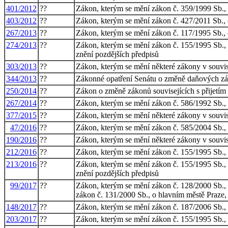
401/2012
??
Zákon, kterým se mění zákon č. 359/1999 Sb., o 
403/2012
??
Zákon, kterým se mění zákon č. 427/2011 Sb., 
267/2013
??
Zákon, kterým se mění zákon č. 117/1995 Sb., o
274/2013
??
Zákon, kterým se mění zákon č. 155/1995 Sb., o
znění pozdějších předpisů
303/2013
??
Zákon, kterým se mění některé zákony v souvis
344/2013
??
Zákonné opatření Senátu o změně daňových zák
250/2014
??
Zákon o změně zákonů souvisejících s přijetím 
267/2014
??
Zákon, kterým se mění zákon č. 586/1992 Sb., o
377/2015
??
Zákon, kterým se mění některé zákony v souvis
47/2016
??
Zákon, kterým se mění zákon č. 585/2004 Sb., o
190/2016
??
Zákon, kterým se mění některé zákony v souvisl
212/2016
??
Zákon, kterým se mění zákon č. 155/1995 Sb., o
213/2016
??
Zákon, kterým se mění zákon č. 155/1995 Sb., o
znění pozdějších předpisů
99/2017
??
Zákon, kterým se mění zákon č. 128/2000 Sb., o 
zákon č. 131/2000 Sb., o hlavním městě Praze, 
148/2017
??
Zákon, kterým se mění zákon č. 187/2006 Sb., o
203/2017
??
Zákon, kterým se mění zákon č. 155/1995 Sb., o