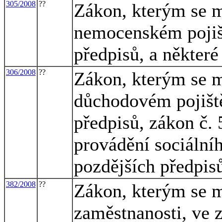
305/2008
??
Zákon, kterým se m
nemocenském pojišt
předpisů, a některé
306/2008
??
Zákon, kterým se m
důchodovém pojiště
předpisů, zákon č. 
provádění sociální
pozdějších předpisů
382/2008
??
Zákon, kterým se m
zaměstnanosti, ve 