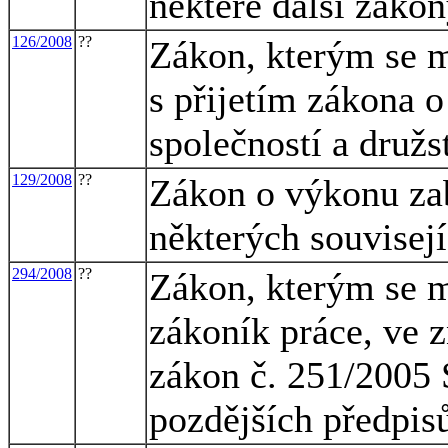
některé další záko
126/2008
??
Zákon, kterým se m
s přijetím zákona 
společností a družs
129/2008
??
Zákon o výkonu za
některých souvisej
294/2008
??
Zákon, kterým se m
zákoník práce, ve z
zákon č. 251/2005 S
pozdějších předpis