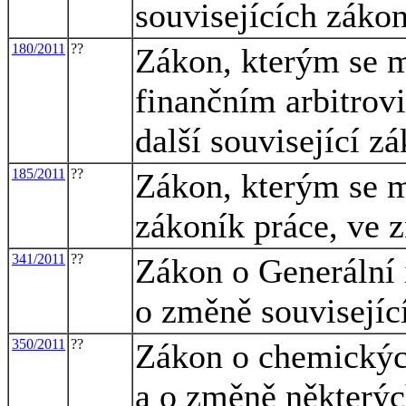
souvisejících záko
180/2011
??
Zákon, kterým se m
finančním arbitrovi
další související z
185/2011
??
Zákon, kterým se m
zákoník práce, ve 
341/2011
??
Zákon o Generální 
o změně souvisejíc
350/2011
??
Zákon o chemickýc
a o změně některý