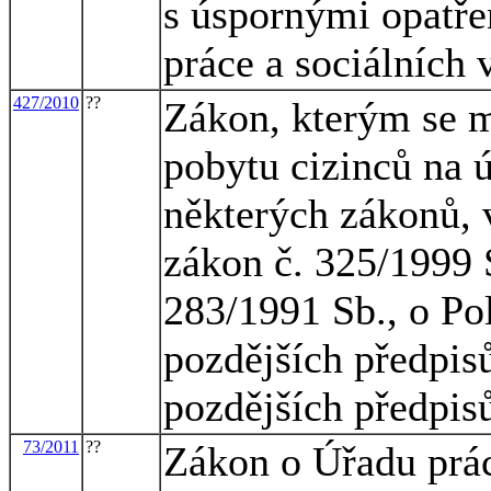
s úspornými opatře
práce a sociálních
427/2010
??
Zákon, kterým se m
pobytu cizinců na 
některých zákonů, 
zákon č. 325/1999 
283/1991 Sb., o Pol
pozdějších předpisů
pozdějších předpisů
73/2011
??
Zákon o Úřadu prá