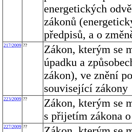
energetických odvě
zákonů (energetick
předpisů, a o změn
217/2009
??
Zákon, kterým se m
úpadku a způsobech
zákon), ve znění po
související zákony
223/2009
??
Zákon, kterým se m
s přijetím zákona 
227/2009
??
Zákon, kterým se m