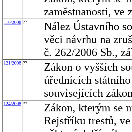
zaměstnanosti, ve 
116/2008
??
Nález Ústavního so
věci návrhu na zru
č. 262/2006 Sb., z
121/2008
??
Zákon o vyšších so
úřednících státního
souvisejících záko
124/2008
??
Zákon, kterým se m
Rejstříku trestů, v