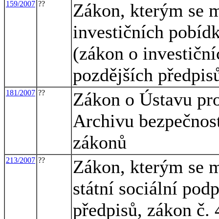
159/2007
??
Zákon, kterým se m
investičních pobíd
(zákon o investiční
pozdějších předpis
181/2007
??
Zákon o Ústavu pro
Archivu bezpečnost
zákonů
213/2007
??
Zákon, kterým se m
státní sociální pod
předpisů, zákon č. 