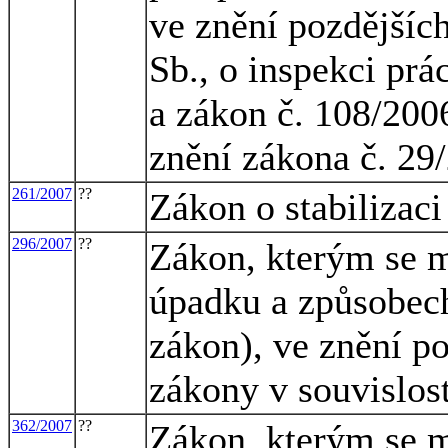
ve znění pozdějšíc
Sb., o inspekci prá
a zákon č. 108/2006
znění zákona č. 29
261/2007
??
Zákon o stabilizaci
296/2007
??
Zákon, kterým se m
úpadku a způsobech
zákon), ve znění po
zákony v souvislost
362/2007
??
Zákon, kterým se m