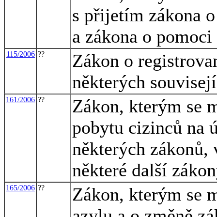
s přijetím zákona 
a zákona o pomoci
115/2006
??
Zákon o registrova
některých souvisej
161/2006
??
Zákon, kterým se m
pobytu cizinců na 
některých zákonů, 
některé další záko
165/2006
??
Zákon, kterým se m
azylu a o změně zák