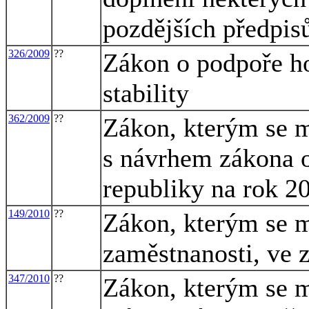
pozdějších předpisů
326/2009
??
Zákon o podpoře ho
stability
362/2009
??
Zákon, kterým se m
s návrhem zákona o
republiky na rok 2
149/2010
??
Zákon, kterým se m
zaměstnanosti, ve 
347/2010
??
Zákon, kterým se m