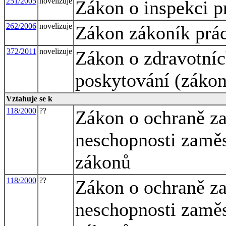
251/2005
novelizuje
Zákon o inspekci p
262/2006
novelizuje
Zákon zákoník prá
372/2011
novelizuje
Zákon o zdravotníc
poskytování (zákon
Vztahuje se k
118/2000
??
Zákon o ochraně za
neschopnosti zaměs
zákonů
118/2000
??
Zákon o ochraně za
neschopnosti zaměs