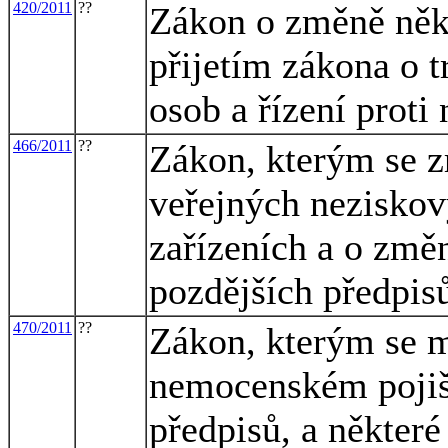
420/2011
??
Zákon o změně někt
přijetím zákona o 
osob a řízení proti
466/2011
??
Zákon, kterým se z
veřejných neziskov
zařízeních a o změ
pozdějších předpis
470/2011
??
Zákon, kterým se m
nemocenském pojišt
předpisů, a některé