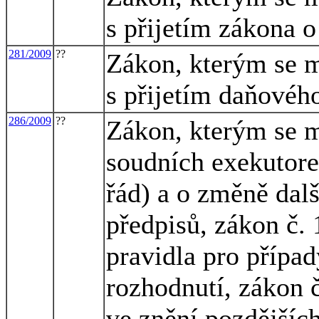
s přijetím zákona o
281/2009
??
Zákon, kterým se m
s přijetím daňovéh
286/2009
??
Zákon, kterým se m
soudních exekutore
řád) a o změně dal
předpisů, zákon č. 
pravidla pro přípa
rozhodnutí, zákon 
ve znění pozdějších