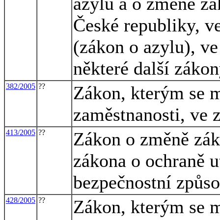
azylu a o změně zák
České republiky, ve
(zákon o azylu), ve
některé další záko
382/2005
??
Zákon, kterým se m
zaměstnanosti, ve 
413/2005
??
Zákon o změně záko
zákona o ochraně u
bezpečnostní způso
428/2005
??
Zákon, kterým se m