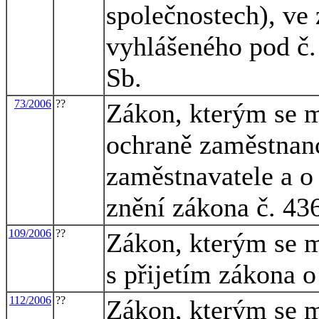
společnostech), ve
vyhlášeného pod č.
Sb.
73/2006
??
Zákon, kterým se m
ochraně zaměstnanc
zaměstnavatele a o
znění zákona č. 43
109/2006
??
Zákon, kterým se m
s přijetím zákona o
112/2006
??
Zákon, kterým se m