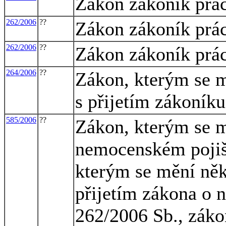
Zákon zákoník prá
262/2006
??
Zákon zákoník prá
262/2006
??
Zákon zákoník prá
264/2006
??
Zákon, kterým se m
s přijetím zákoníku
585/2006
??
Zákon, kterým se m
nemocenském pojišt
kterým se mění něk
přijetím zákona o 
262/2006 Sb., záko