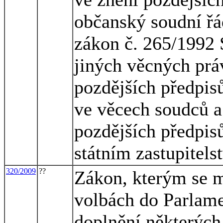
občanský soudní řá
zákon č. 265/1992 S
jiných věcných prá
pozdějších předpisů
ve věcech soudců a 
pozdějších předpisů
státním zastupitels
320/2009
??
Zákon, kterým se m
volbách do Parlame
doplnění některých