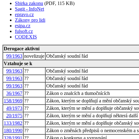
Sbirka zakonu
(PDF, 115 KB)
Sagit - InfoNet
epravo.cz
Zákony pro lidi
esipa.cz
fulsoft.cz
CODEXIS
Derogace aktivní
99/1963
novelizuje
Občanský soudní řád
Vztahuje se k
99/1963
??
Občanský soudní řád
99/1963
??
Občanský soudní řád
99/1963
??
Občanský soudní řád
36/1967
??
Zákon o znalcích a tlumočnících
158/1969
??
Zákon, kterým se doplňují a mění občanský so
49/1973
??
Zákon, kterým se mění a doplňuje občanský so
20/1975
??
Zákon, kterým se mění a doplňují některá další
133/1982
??
Zákon, kterým se mění a doplňuje občanský so
180/1990
??
Zákon o změnách předpisů o nemocenském a soc
328/1991
??
Zákon o konkursu a vyrovnání