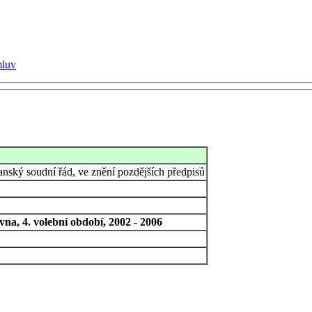
mluv
nský soudní řád, ve znění pozdějších předpisů
na, 4. volební období, 2002 - 2006