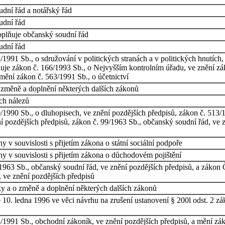
dní řád a notářský řád
udní řád
oplňuje občanský soudní řád
udní řád
1991 Sb., o sdružování v politických stranách a v politických hnutích
ňuje zákon č. 166/1993 Sb., o Nejvyšším kontrolním úřadu, ve znění z
mění zákon č. 563/1991 Sb., o účetnictví
o změně a doplnění některých dalších zákonů
ch nálezů
1990 Sb., o dluhopisech, ve znění pozdějších předpisů, zákon č. 513/1
 pozdějších předpisů, zákon č. 99/1963 Sb., občanský soudní řád, ve z
 v souvislosti s přijetím zákona o státní sociální podpoře
y v souvislosti s přijetím zákona o důchodovém pojištění
1963 Sb., občanský soudní řád, ve znění pozdějších předpisů, a zákon
, ve znění pozdějších předpisů
y a o změně a doplnění některých dalších zákonů
10. ledna 1996 ve věci návrhu na zrušení ustanovení § 200l odst. 2 zá
/1991 Sb., obchodní zákoník, ve znění pozdějších předpisů, a mění zák