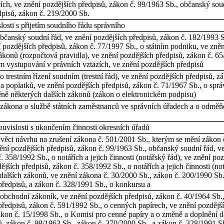
ích, ve znění pozdějších předpisů, zákon č. 99/1963 Sb., občanský soud
dpisů, zákon č. 219/2000 Sb.
osti s přijetím soudního řádu správního
bčanský soudní řád, ve znění pozdějších předpisů, zákon č. 182/1993 S
ění pozdějších předpisů, zákon č. 77/1997 Sb., o státním podniku, ve zn
ákonů (rozpočtová pravidla), ve znění pozdějších předpisů, zákon č. 65
m vystupování v právních vztazích, ve znění pozdějších předpisů
 trestním řízení soudním (trestní řád), ve znění pozdějších předpisů, z
a poplatků, ve znění pozdějších předpisů, zákon č. 71/1967 Sb., o správ
ně některých dalších zákonů (zákon o elektronickém podpisu)
 zákona o službě státních zaměstnanců ve správních úřadech a o odměň
uvislosti s ukončením činnosti okresních úřadů
 věci návrhu na zrušení zákona č. 501/2001 Sb., kterým se mění zákon 
ění pozdějších předpisů, zákon č. 99/1963 Sb., občanský soudní řád, v
. 358/1992 Sb., o notářích a jejich činnosti (notářský řád), ve znění p
ších předpisů, zákon č. 358/1992 Sb., o notářích a jejich činnosti (no
alších zákonů, ve znění zákona č. 30/2000 Sb., zákon č. 200/1990 Sb.,
předpisů, a zákon č. 328/1991 Sb., o konkursu a
obchodní zákoník, ve znění pozdějších předpisů, zákon č. 40/1964 Sb.
ředpisů, zákon č. 591/1992 Sb., o cenných papírech, ve znění pozdějšíc
zákon č. 15/1998 Sb., o Komisi pro cenné papíry a o změně a doplnění 
sů, zákon č. 99/1963 Sb., zákon č. 370/2000 Sb., a zákon č. 328/1991 S