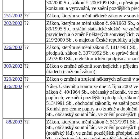
30/2000 Sb., zákon č. 200/1990 Sb., o přestupc
konkursu a vyrovnání, ve znění pozdějších pře
151/2002
??
Zákon, kterým se mění některé zákony v souvisl
202/2002
??
Zákon, kterým se mění zákon č. 99/1963 Sb., o
89/1995 Sb., o státní statistické službě, ve zn
pravidlech a o změně některých souvisejících z
219/2000 Sb., o majetku České republiky a její
226/2002
??
Zákon, kterým se mění zákon č. 141/1961 Sb., o
předpisů, zákon č. 337/1992 Sb., o správě daní 
227/2000 Sb., o elektronickém podpisu a o změ
309/2002
??
Zákon o změně zákonů souvisejících s přijetím
úřadech (služební zákon)
320/2002
??
Zákon o změně a zrušení některých zákonů v so
476/2002
??
Nález Ústavního soudu ze dne 2. října 2002 ve
zákon č. 40/1964 Sb., občanský zákoník, ve zn
papírech, ve znění pozdějších předpisů, zákon č
513/1991 Sb., obchodní zákoník, ve znění pozděj
Komisi pro cenné papíry a o změně a doplnění d
Sb., občanský soudní řád, ve znění pozdějších 
88/2003
??
Zákon, kterým se mění zákon č. 513/1991 Sb., 
Sb., občanský soudní řád, ve znění pozdějších p
(notářský řád), ve znění pozdějších předpisů, 
Sb., o přestupcích, ve znění pozdějších předpi