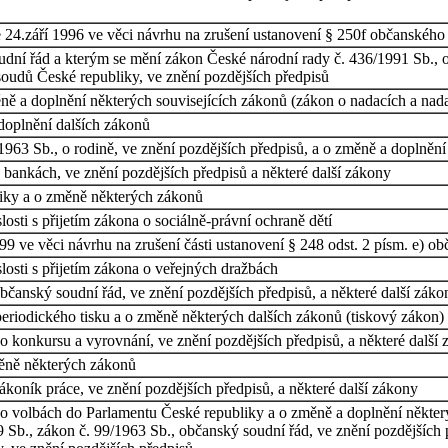
 24.září 1996 ve věci návrhu na zrušení ustanovení § 250f občanského
ní řád a kterým se mění zákon České národní rady č. 436/1991 Sb., o n
 soudů České republiky, ve znění pozdějších předpisů
ně a doplnění některých souvisejících zákonů (zákon o nadacích a nad
doplnění dalších zákonů
963 Sb., o rodině, ve znění pozdějších předpisů, a o změně a doplnění
 bankách, ve znění pozdějších předpisů a některé další zákony
iky a o změně některých zákonů
osti s přijetím zákona o sociálně-právní ochraně dětí
9 ve věci návrhu na zrušení části ustanovení § 248 odst. 2 písm. e) o
osti s přijetím zákona o veřejných dražbách
čanský soudní řád, ve znění pozdějších předpisů, a některé další záko
eriodického tisku a o změně některých dalších zákonů (tiskový zákon)
o konkursu a vyrovnání, ve znění pozdějších předpisů, a některé další
měně některých zákonů
koník práce, ve znění pozdějších předpisů, a některé další zákony
o volbách do Parlamentu České republiky a o změně a doplnění některý
b., zákon č. 99/1963 Sb., občanský soudní řád, ve znění pozdějších pře