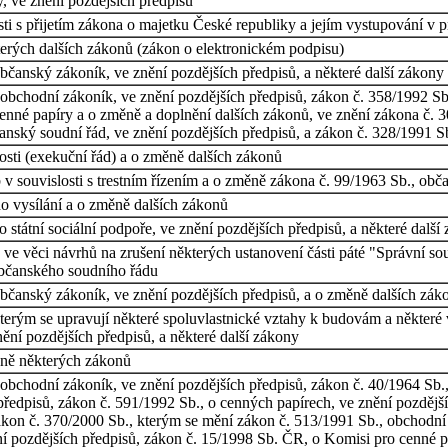
y, ve znění pozdějších předpisů
i s přijetím zákona o majetku České republiky a jejím vystupování v p
erých dalších zákonů (zákon o elektronickém podpisu)
bčanský zákoník, ve znění pozdějších předpisů, a některé další zákony
bchodní zákoník, ve znění pozdějších předpisů, zákon č. 358/1992 Sb., o
enné papíry a o změně a doplnění dalších zákonů, ve znění zákona č. 3
anský soudní řád, ve znění pozdějších předpisů, a zákon č. 328/1991 S
sti (exekuční řád) a o změně dalších zákonů
 v souvislosti s trestním řízením a o změně zákona č. 99/1963 Sb., obč
o vysílání a o změně dalších zákonů
 státní sociální podpoře, ve znění pozdějších předpisů, a některé další
e věci návrhů na zrušení některých ustanovení části páté "Správní so
 občanského soudního řádu
bčanský zákoník, ve znění pozdějších předpisů, a o změně dalších zák
terým se upravují některé spoluvlastnické vztahy k budovám a některé
nění pozdějších předpisů, a některé další zákony
ěně některých zákonů
obchodní zákoník, ve znění pozdějších předpisů, zákon č. 40/1964 Sb.
ředpisů, zákon č. 591/1992 Sb., o cenných papírech, ve znění pozdějšíc
zákon č. 370/2000 Sb., kterým se mění zákon č. 513/1991 Sb., obchodní
znění pozdějších předpisů, zákon č. 15/1998 Sb. ČR, o Komisi pro cenné 