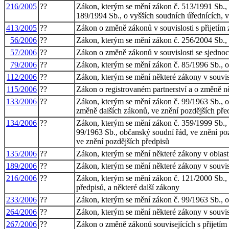
216/2005
??
Zákon, kterým se mění zákon č. 513/1991 Sb., 
189/1994 Sb., o vyšších soudních úřednících, ve
413/2005
??
Zákon o změně zákonů v souvislosti s přijetím 
56/2006
??
Zákon, kterým se mění zákon č. 256/2004 Sb., o
57/2006
??
Zákon o změně zákonů v souvislosti se sjedno
79/2006
??
Zákon, kterým se mění zákon č. 85/1996 Sb., o 
112/2006
??
Zákon, kterým se mění některé zákony v souvis
115/2006
??
Zákon o registrovaném partnerství a o změně n
133/2006
??
Zákon, kterým se mění zákon č. 99/1963 Sb., ob
změně dalších zákonů, ve znění pozdějších pře
134/2006
??
Zákon, kterým se mění zákon č. 359/1999 Sb., o
99/1963 Sb., občanský soudní řád, ve znění pozd
ve znění pozdějších předpisů
135/2006
??
Zákon, kterým se mění některé zákony v oblas
189/2006
??
Zákon, kterým se mění některé zákony v souvis
216/2006
??
Zákon, kterým se mění zákon č. 121/2000 Sb., 
předpisů, a některé další zákony
233/2006
??
Zákon, kterým se mění zákon č. 99/1963 Sb., ob
264/2006
??
Zákon, kterým se mění některé zákony v souvisl
267/2006
??
Zákon o změně zákonů souvisejících s přijetím