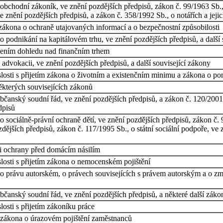
obchodní zákoník, ve znění pozdějších předpisů, zákon č. 99/1963 Sb.,
 znění pozdějších předpisů, a zákon č. 358/1992 Sb., o notářích a jejic
zákona o ochraně utajovaných informací a o bezpečnostní způsobilosti
 podnikání na kapitálovém trhu, ve znění pozdějších předpisů, a další 
cením dohledu nad finančním trhem
advokacii, ve znění pozdějších předpisů, a další související zákony
losti s přijetím zákona o životním a existenčním minimu a zákona o p
ěkterých souvisejících zákonů
čanský soudní řád, ve znění pozdějších předpisů, a zákon č. 120/2001 
dpisů
 sociálně-právní ochraně dětí, ve znění pozdějších předpisů, zákon č. 
ějších předpisů, zákon č. 117/1995 Sb., o státní sociální podpoře, ve 
ti ochrany před domácím násilím
losti s přijetím zákona o nemocenském pojištění
o právu autorském, o právech souvisejících s právem autorským a o zm
čanský soudní řád, ve znění pozdějších předpisů, a některé další záko
osti s přijetím zákoníku práce
 zákona o úrazovém pojištění zaměstnanců