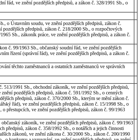
ní řád, ve znění pozdějších předpisů, a zákon č. 328/1991 Sb., o
b., o Ústavním soudu, ve znění pozdějších předpisů, zákon č.
ění pozdějších předpisů, zákon č. 218/2000 Sb., o rozpočtových
/1965 Sb., zákoník práce, ve znění pozdějších předpisů, a zákon č.
ákon č. 99/1963 Sb., občanský soudní řád, ve znění pozdějších
ním řízení (správní řád), ve znění pozdějších předpisů, a zákon č.
ování těchto zaměstnanců a ostatních zaměstnanců ve správních
č. 513/1991 Sb., obchodní zákoník, ve znění pozdějších předpisů,
e znění pozdějších předpisů, zákon č. 591/1992 Sb., o cenných
ozdějších předpisů, zákon č. 370/2000 Sb., kterým se mění zákon č.
tářský řád), ve znění pozdějších předpisů, zákon č. 15/1998 Sb., o
 o přestupcích, ve znění pozdějších předpisů, zákon č. 99/1963
, občanský zákoník, ve znění pozdějších předpisů, zákon č. 99/1963
h předpisů, zákon č. 358/1992 Sb., o notářích a jejich činnosti
dalších zákonů, ve znění zákona č. 30/2000 Sb., zákon č. 200/1990
b., o konkursu a vyrovnání, ve znění pozdějších předpisů, ve znění