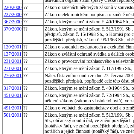
ústředních orgánů státní správy České republik
220/2000
??
Zákon o změnách některých zákonů v souvislost
227/2000
??
Zákon o elektronickém podpisu a o změně někt
367/2000
??
Zákon, kterým se mění zákon č. 40/1964 Sb., o
370/2000
??
Zákon, kterým se mění zákon č. 513/1991 Sb., o
předpisů, zákon č. 15/1998 Sb., o Komisi pro c
pozdějších předpisů, zákon č. 99/1963 Sb., obč
120/2001
??
Zákon o soudních exekutorech a exekuční činno
137/2001
??
Zákon o zvláštní ochraně svědka a dalších osob
231/2001
??
Zákon o provozování rozhlasového a televizníh
271/2001
??
Zákon, kterým se mění zákon č. 117/1995 Sb., o
276/2001
??
Nález Ústavního soudu ze dne 27. června 2001 v
pozdějších předpisů, popřípadě celé této části
317/2001
??
Zákon, kterým se mění zákon č. 40/1964 Sb., o
451/2001
??
Zákon, kterým se mění zákon č. 72/1994 Sb., k
některé zákony (zákon o vlastnictví bytů), ve z
491/2001
??
Zákon o volbách do zastupitelstev obcí a o zm
501/2001
??
Zákon, kterým se mění zákon č. 513/1991 Sb., 
Sb., občanský soudní řád, ve znění pozdějších p
(notářský řád), ve znění pozdějších předpisů, 
notářích a jejich činnosti (notářský řád), ve 