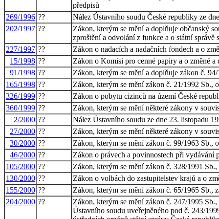
předpisů
269/1996
??
Nález Ústavního soudu České republiky ze dne
202/1997
??
Zákon, kterým se mění a doplňuje občanský soud
zproštění a odvolání z funkce a o státní správě
227/1997
??
Zákon o nadacích a nadačních fondech a o změ
15/1998
??
Zákon o Komisi pro cenné papíry a o změně a 
91/1998
??
Zákon, kterým se mění a doplňuje zákon č. 94/1
165/1998
??
Zákon, kterým se mění zákon č. 21/1992 Sb., o
326/1999
??
Zákon o pobytu cizinců na území České republ
360/1999
??
Zákon, kterým se mění některé zákony v souvisl
2/2000
??
Nález Ústavního soudu ze dne 23. listopadu 199
27/2000
??
Zákon, kterým se mění některé zákony v souvisl
30/2000
??
Zákon, kterým se mění zákon č. 99/1963 Sb., ob
46/2000
??
Zákon o právech a povinnostech při vydávání p
105/2000
??
Zákon, kterým se mění zákon č. 328/1991 Sb., 
130/2000
??
Zákon o volbách do zastupitelstev krajů a o z
155/2000
??
Zákon, kterým se mění zákon č. 65/1965 Sb., zá
204/2000
??
Zákon, kterým se mění zákon č. 247/1995 Sb., 
Ústavního soudu uveřejněného pod č. 243/1999 S