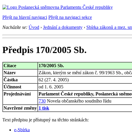
Přejít na hlavní navigaci
Přejít na navigaci sekce
Nacházíte se:
Úvod
›
Jednání a dokumenty
›
Sbírka zákonů a mez. s
Předpis 170/2005 Sb.
Citace
170/2005 Sb.
Název
Zákon, kterým se mění zákon č. 99/1963 Sb., obča
Částka
62 (27. 4. 2005)
Účinnost
od 1. 6. 2005
Projednávání
Parlament České republiky, Poslanecká sněmov
730
Novela občanského soudního řádu
Navržené změny
1 tisk
Text předpisu je přístupný na těchto stránkách:
e-Sbírka