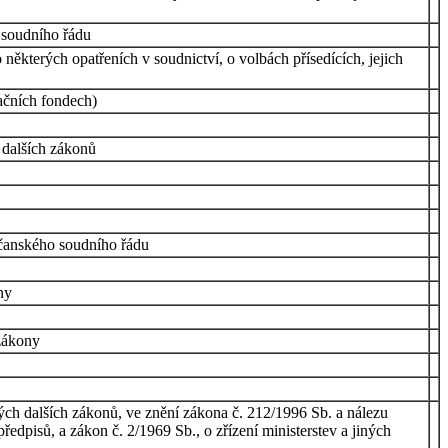
 soudního řádu
ěkterých opatřeních v soudnictví, o volbách přísedících, jejich
ačních fondech)
 dalších zákonů
bčanského soudního řádu
ny
 zákony
ch dalších zákonů, ve znění zákona č. 212/1996 Sb. a nálezu
dpisů, a zákon č. 2/1969 Sb., o zřízení ministerstev a jiných