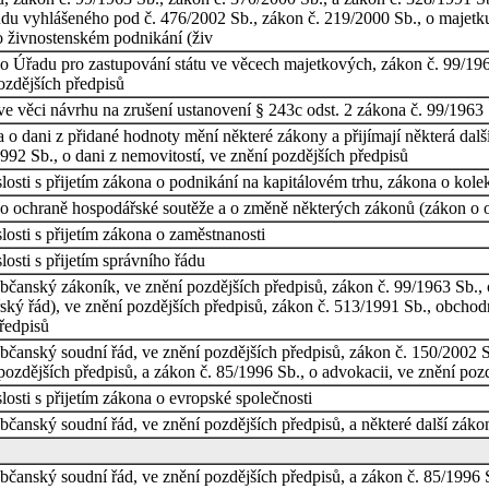
du vyhlášeného pod č. 476/2002 Sb., zákon č. 219/2000 Sb., o majetku
o živnostenském podnikání (živ
o Úřadu pro zastupování státu ve věcech majetkových, zákon č. 99/196
ozdějších předpisů
e věci návrhu na zrušení ustanovení § 243c odst. 2 zákona č. 99/1963 
a o dani z přidané hodnoty mění některé zákony a přijímají některá dalš
992 Sb., o dani z nemovitostí, ve znění pozdějších předpisů
osti s přijetím zákona o podnikání na kapitálovém trhu, zákona o kole
o ochraně hospodářské soutěže a o změně některých zákonů (zákon o o
osti s přijetím zákona o zaměstnanosti
osti s přijetím správního řádu
bčanský zákoník, ve znění pozdějších předpisů, zákon č. 99/1963 Sb., 
ářský řád), ve znění pozdějších předpisů, zákon č. 513/1991 Sb., obcho
předpisů
čanský soudní řád, ve znění pozdějších předpisů, zákon č. 150/2002 Sb
pozdějších předpisů, a zákon č. 85/1996 Sb., o advokacii, ve znění poz
osti s přijetím zákona o evropské společnosti
čanský soudní řád, ve znění pozdějších předpisů, a některé další záko
čanský soudní řád, ve znění pozdějších předpisů, a zákon č. 85/1996 S