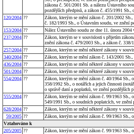
zákona č. 501/2001 Sb. a nálezu Ústavního sou
pozdějších předpisů, a zákon č. 455/1991 Sb., 
120/2004
??
Zákon, kterým se mění zákon č. 201/2002 Sb., 
č. 182/1993 Sb., o Ústavním soudu, ve znění p
153/2004
??
Nález Ústavního soudu ze dne 11. února 2004 v
237/2004
??
Zákon, kterým se v souvislosti s přijetím zákon
znění zákona č. 479/2003 Sb., a zákon č. 338/1
257/2004
??
Zákon, kterým se mění některé zákony v souvisl
340/2004
??
Zákon, kterým se mění zákon č. 143/2001 Sb., 
436/2004
??
Zákon, kterým se mění některé zákony v souvisl
501/2004
??
Zákon, kterým se mění některé zákony v souvisl
554/2004
??
Zákon, kterým se mění zákon č. 40/1964 Sb., o
358/1992 Sb., o notářích a jejich činnosti (not
o správě daní a poplatků, ve znění pozdějších 
555/2004
??
Zákon, kterým se mění zákon č. 99/1963 Sb., ob
549/1991 Sb., o soudních poplatcích, ve znění 
628/2004
??
Zákon, kterým se mění některé zákony v souvisl
59/2005
??
Zákon, kterým se mění zákon č. 99/1963 Sb., ob
Vztahováno k
205/2005
??
Zákon, kterým se mění zákon č. 99/1963 Sb., ob