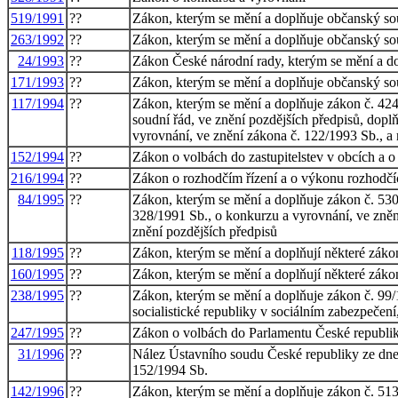
519/1991
??
Zákon, kterým se mění a doplňuje občanský sou
263/1992
??
Zákon, kterým se mění a doplňuje občanský so
24/1993
??
Zákon České národní rady, kterým se mění a d
171/1993
??
Zákon, kterým se mění a doplňuje občanský so
117/1994
??
Zákon, kterým se mění a doplňuje zákon č. 424/
soudní řád, ve znění pozdějších předpisů, dopl
vyrovnání, ve znění zákona č. 122/1993 Sb., a 
152/1994
??
Zákon o volbách do zastupitelstev v obcích a 
216/1994
??
Zákon o rozhodčím řízení a o výkonu rozhodčí
84/1995
??
Zákon, kterým se mění a doplňuje zákon č. 530/
328/1991 Sb., o konkurzu a vyrovnání, ve znění
znění pozdějších předpisů
118/1995
??
Zákon, kterým se mění a doplňují některé zákony
160/1995
??
Zákon, kterým se mění a doplňují některé zákon
238/1995
??
Zákon, kterým se mění a doplňuje zákon č. 99/
socialistické republiky v sociálním zabezpečení
247/1995
??
Zákon o volbách do Parlamentu České republik
31/1996
??
Nález Ústavního soudu České republiky ze dne 
152/1994 Sb.
142/1996
??
Zákon, kterým se mění a doplňuje zákon č. 513