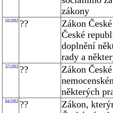
zákony
10/1993
??
Zákon České 
České republ
doplnění něk
rady a někter
37/1993
??
Zákon České 
nemocenském
některých pr
84/1993
??
Zákon, který