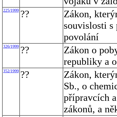
vojáků v zál
225/1999
??
Zákon, který
souvislosti s
povolání
326/1999
??
Zákon o poby
republiky a 
352/1999
??
Zákon, který
Sb., o chemi
přípravcích 
zákonů, a ně