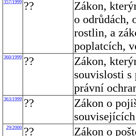
357/1999
??
Zákon, který
o odrůdách, 
rostlin, a zá
poplatcích, v
360/1999
??
Zákon, který
souvislosti s
právní ochran
363/1999
??
Zákon o poji
souvisejících
29/2000
??
Zákon o pošt