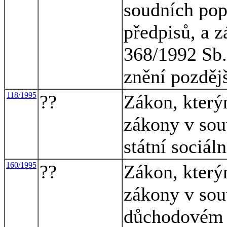
soudních pop
předpisů, a 
368/1992 Sb.
znění pozděj
118/1995
??
Zákon, který
zákony v souv
státní sociál
160/1995
??
Zákon, který
zákony v souv
důchodovém p