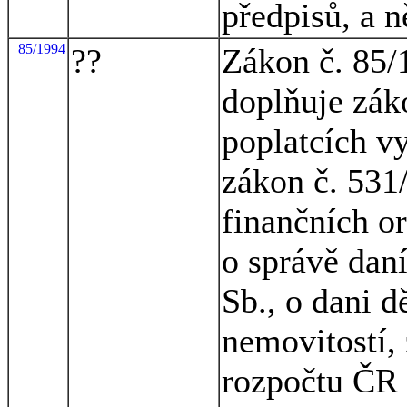
předpisů, a n
85/1994
??
Zákon č. 85/
doplňuje zák
poplatcích v
zákon č. 531
finančních o
o správě dan
Sb., o dani d
nemovitostí,
rozpočtu ČR 