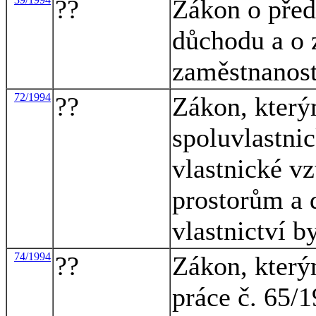
??
Zákon o před
důchodu a o
zaměstnanost
72/1994
??
Zákon, který
spoluvlastni
vlastnické v
prostorům a 
vlastnictví b
74/1994
??
Zákon, který
práce č. 65/1