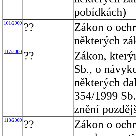
pobídkách)
101/2000
??
Zákon o ochr
některých zá
117/2000
??
Zákon, který
Sb., o návyk
některých da
354/1999 Sb.
znění pozděj
118/2000
??
Zákon o ochr