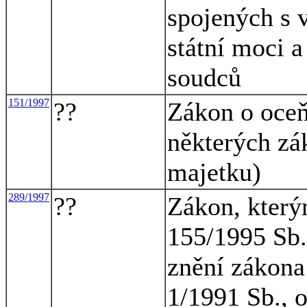
spojených s 
státní moci a
soudců
151/1997
??
Zákon o oceň
některých zá
majetku)
289/1997
??
Zákon, který
155/1995 Sb.
znění zákona
1/1991 Sb., 