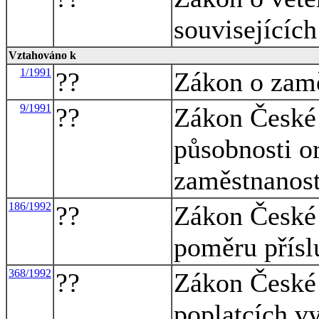
souvisejících
Vztahováno k
1/1991
??
Zákon o zamě
9/1991
??
Zákon České 
působnosti o
zaměstnanost
186/1992
??
Zákon České 
poměru přísl
368/1992
??
Zákon České 
poplatcích v