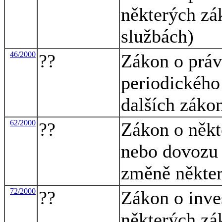
některých zá
službách)
46/2000
??
Zákon o práv
periodického
dalších záko
62/2000
??
Zákon o někt
nebo dovozu 
změně někte
72/2000
??
Zákon o inve
některých zá