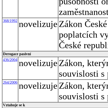
působnosti o
zaměstnanost
368/1992
novelizuje
Zákon České 
poplatcích v
České republ
Derogace pasivní
436/2004
novelizuje
Zákon, který
souvislosti s
264/2006
novelizuje
Zákon, který
souvislosti s
Vztahuje se k