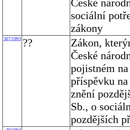
České národn
sociální potř
zákony
307/1993
??
Zákon, který
České národn
pojistném na
příspěvku na 
znění pozděj
Sb., o sociál
pozdějších př
39/1994