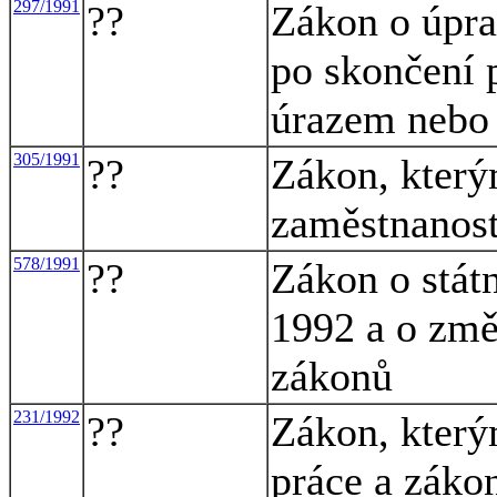
297/1991
??
Zákon o úpra
po skončení 
úrazem nebo 
305/1991
??
Zákon, který
zaměstnanost
578/1991
??
Zákon o stát
1992 a o změ
zákonů
231/1992
??
Zákon, který
práce a záko