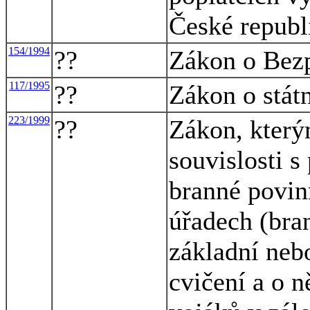
České republ
154/1994
??
Zákon o Bezp
117/1995
??
Zákon o státn
223/1999
??
Zákon, který
souvislosti s
branné povin
úřadech (bra
základní neb
cvičení a o 