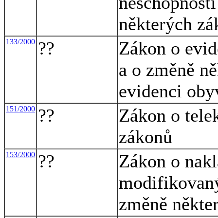
neschopnosti
některých zá
133/2000
??
Zákon o evid
a o změně ně
evidenci oby
151/2000
??
Zákon o tele
zákonů
153/2000
??
Zákon o nakl
modifikovaný
změně někter