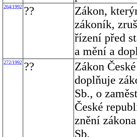
264/1992
??
Zákon, který
zákoník, zruš
řízení před s
a mění a dopl
272/1992
??
Zákon České 
doplňuje zák
Sb., o zaměs
České republ
znění zákona
Sb.