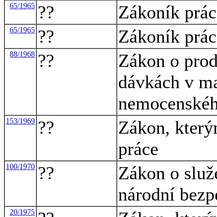
65/1965
??
Zákoník prác
65/1965
??
Zákoník prác
88/1968
??
Zákon o prod
dávkách v mat
nemocenského
153/1969
??
Zákon, který
práce
100/1970
??
Zákon o služ
národní bezp
20/1975