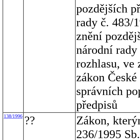
pozdějších p
rady č. 483/1
znění pozděj
národní rady
rozhlasu, ve 
zákon České 
správních pop
předpisů
138/1996
??
Zákon, který
236/1995 Sb.,