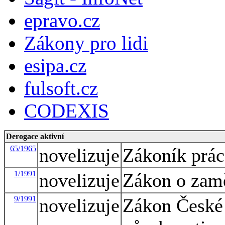
epravo.cz
Zákony pro lidi
esipa.cz
fulsoft.cz
CODEXIS
Derogace aktivní
65/1965
novelizuje
Zákoník prác
1/1991
novelizuje
Zákon o zamě
9/1991
novelizuje
Zákon České 