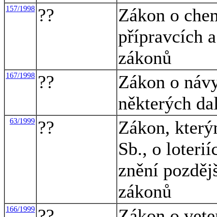
157/1998
??
Zákon o che
přípravcích 
zákonů
167/1998
??
Zákon o návy
některých da
63/1999
??
Zákon, který
Sb., o loteri
znění pozděj
zákonů
166/1999
??
Zákon o vete