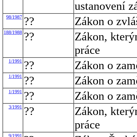
ustanovení z
98/1987
??
Zákon o zvlá
188/1988
??
Zákon, který
práce
1/1991
??
Zákon o zamě
1/1991
??
Zákon o zamě
1/1991
??
Zákon o zamě
3/1991
??
Zákon, který
práce
9/1991