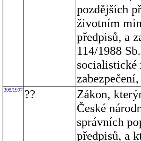
pozdějších p
životním min
předpisů, a 
114/1988 Sb.
socialistické
zabezpečení,
305/1997
??
Zákon, který
České národn
správních pop
předpisů, a 