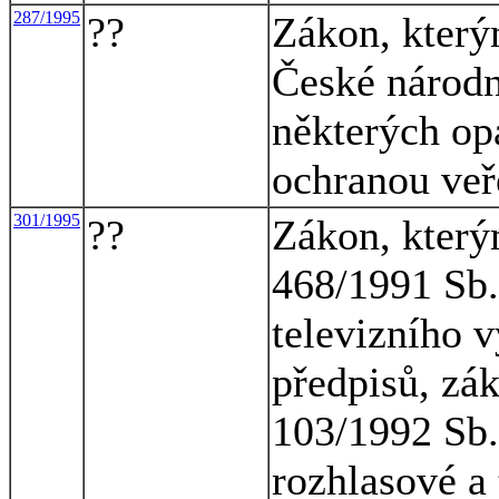
287/1995
??
Zákon, který
České národn
některých opa
ochranou veř
301/1995
??
Zákon, který
468/1991 Sb.
televizního v
předpisů, zá
103/1992 Sb.
rozhlasové a 