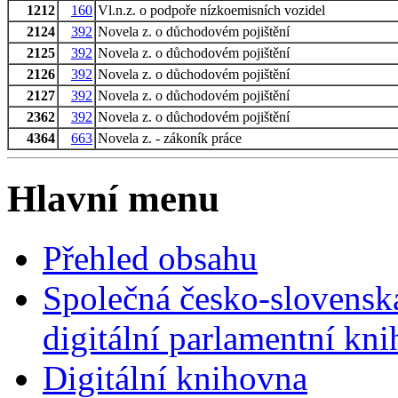
1212
160
Vl.n.z. o podpoře nízkoemisních vozidel
2124
392
Novela z. o důchodovém pojištění
2125
392
Novela z. o důchodovém pojištění
2126
392
Novela z. o důchodovém pojištění
2127
392
Novela z. o důchodovém pojištění
2362
392
Novela z. o důchodovém pojištění
4364
663
Novela z. - zákoník práce
Hlavní menu
Přehled obsahu
Společná česko-slovensk
digitální parlamentní kn
Digitální knihovna