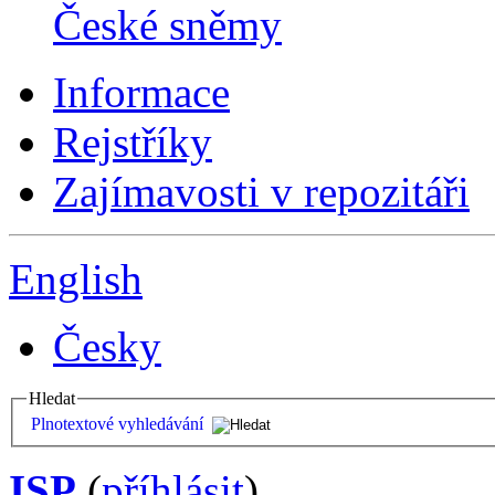
České sněmy
Informace
Rejstříky
Zajímavosti v repozitáři
English
Česky
Hledat
Plnotextové vyhledávání
ISP
(
příhlásit
)