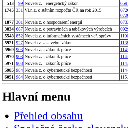
513
99
Novela z. - energetický zákon
059
1745
331
Vl.n.z. o státním rozpočtu ČR na rok 2015
072
072
1877
301
Novela z. o hospodaření energií
073
3834
687
Novela z. o potravinách a tabákových výrobcích
092
5548
852
Novela z. o informačních systémech veř. správy
110
5921
927
Novela z. - stavební zákon
113
5969
903
Novela z. - zákoník práce
114
5970
903
Novela z. - zákoník práce
114
5971
903
Novela z. - zákoník práce
114
5985
984
Novela z. o kybernetické bezpečnosti
114
6051
984
Novela z. o kybernetické bezpečnosti
115
Hlavní menu
Přehled obsahu