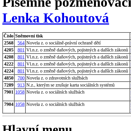
Písemné pozměňovací
Lenka Kohoutová
Číslo
Sněmovní tisk
2568
564
Novela z. o sociálně-právní ochraně dětí
4205
801
Vl.n.z. o změně daňových, pojistných a dalších zákonů
4208
801
Vl.n.z. o změně daňových, pojistných a dalších zákonů
4222
801
Vl.n.z. o změně daňových, pojistných a dalších zákonů
4224
801
Vl.n.z. o změně daňových, pojistných a dalších zákonů
4850
700
Novela z. o zdravotních službách
7289
913
N.z., kterým se zrušuje karta sociálních systémů
7901
1058
Novela z. o sociálních službách
7904
1058
Novela z. o sociálních službách
Hlavní menu