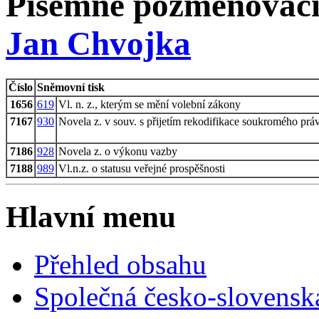
Písemné pozměňovací
Jan Chvojka
Číslo
Sněmovní tisk
1656
619
Vl. n. z., kterým se mění volební zákony
7167
930
Novela z. v souv. s přijetím rekodifikace soukromého prá
7186
928
Novela z. o výkonu vazby
7188
989
Vl.n.z. o statusu veřejné prospěšnosti
Hlavní menu
Přehled obsahu
Společná česko-slovensk