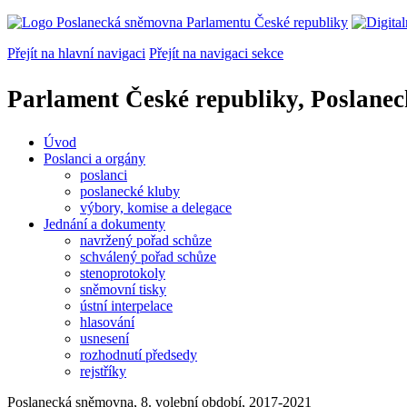
Přejít na hlavní navigaci
Přejít na navigaci sekce
Parlament České republiky, Poslane
Úvod
Poslanci a orgány
poslanci
poslanecké kluby
výbory, komise a delegace
Jednání a dokumenty
navržený pořad schůze
schválený pořad schůze
stenoprotokoly
sněmovní tisky
ústní interpelace
hlasování
usnesení
rozhodnutí předsedy
rejstříky
Poslanecká sněmovna, 8. volební období, 2017-2021