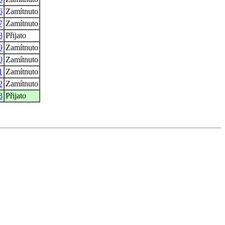
6
Zamítnuto
7
Zamítnuto
8
Přijato
9
Zamítnuto
0
Zamítnuto
1
Zamítnuto
2
Zamítnuto
3
Přijato