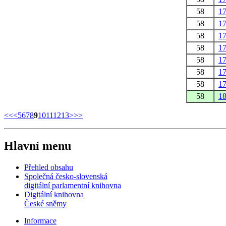
58
1
58
1
58
1
58
1
58
1
58
1
58
1
58
1
<<
<
5
6
7
8
9
10
11
12
13
>
>>
Hlavní menu
Přehled obsahu
Společná česko-slovenská
digitální parlamentní knihovna
Digitální knihovna
České sněmy
Informace