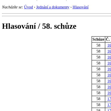
Nacházíte se:
Úvod
›
Jednání a dokumenty
›
Hlasování
Hlasování / 58. schůze
Schůze
Č. 
58
1
58
1
58
1
58
1
58
1
58
1
58
1
58
1
58
1
58
1
58
1
58
1