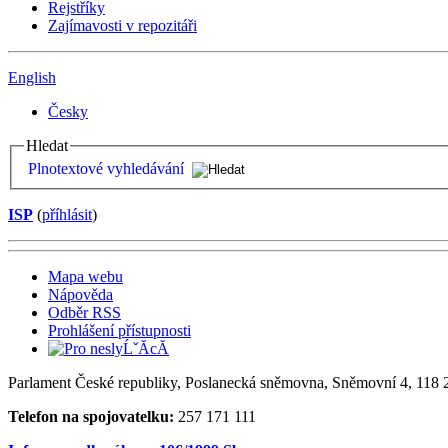
Rejstříky
Zajímavosti v repozitáři
English
Česky
Hledat
Plnotextové vyhledávání
ISP
(
příhlásit
)
Mapa webu
Nápověda
Odběr RSS
Prohlášení přístupnosti
Parlament České republiky, Poslanecká sněmovna, Sněmovní 4, 118 2
Telefon na spojovatelku:
257 171 111