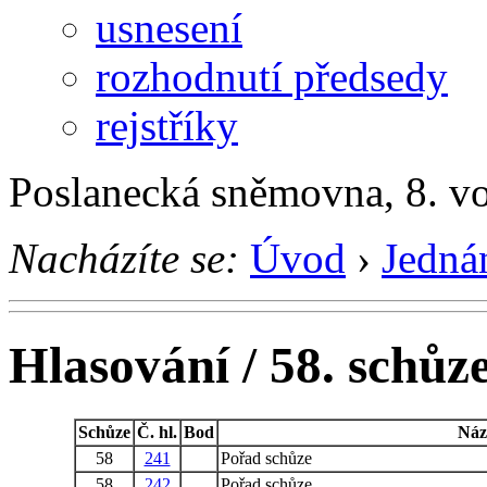
usnesení
rozhodnutí předsedy
rejstříky
Poslanecká sněmovna, 8. v
Nacházíte se:
Úvod
›
Jedná
Hlasování / 58. schůz
Schůze
Č. hl.
Bod
Náz
58
241
Pořad schůze
58
242
Pořad schůze