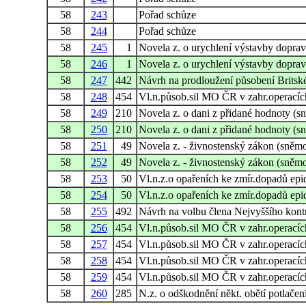
58
243
Pořad schůze
58
244
Pořad schůze
58
245
1
Novela z. o urychlení výstavby doprav
58
246
1
Novela z. o urychlení výstavby doprav
58
247
442
Návrh na prodloužení působení Britsk
58
248
454
Vl.n.působ.sil MO ČR v zahr.operacíc
58
249
210
Novela z. o dani z přidané hodnoty (s
58
250
210
Novela z. o dani z přidané hodnoty (s
58
251
49
Novela z. - živnostenský zákon (sněm
58
252
49
Novela z. - živnostenský zákon (sněm
58
253
50
Vl.n.z.o opařeních ke zmír.dopadů epi
58
254
50
Vl.n.z.o opařeních ke zmír.dopadů epi
58
255
492
Návrh na volbu člena Nejvyššího kont
58
256
454
Vl.n.působ.sil MO ČR v zahr.operacíc
58
257
454
Vl.n.působ.sil MO ČR v zahr.operacíc
58
258
454
Vl.n.působ.sil MO ČR v zahr.operacíc
58
259
454
Vl.n.působ.sil MO ČR v zahr.operacíc
58
260
285
N.z. o odškodnění někt. obětí potlače