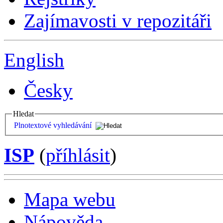
Zajímavosti v repozitáři
English
Česky
Hledat
Plnotextové vyhledávání
ISP
(
příhlásit
)
Mapa webu
Nápověda