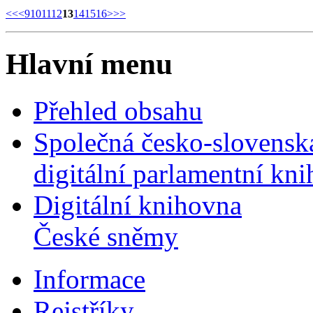
<<
<
9
10
11
12
13
14
15
16
>
>>
Hlavní menu
Přehled obsahu
Společná česko-slovensk
digitální parlamentní kn
Digitální knihovna
České sněmy
Informace
Rejstříky