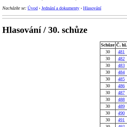
Nacházíte se:
Úvod
›
Jednání a dokumenty
›
Hlasování
Hlasování / 30. schůze
Schůze
Č. hl.
30
481
30
482
30
483
30
484
30
485
30
486
30
487
30
488
30
489
30
490
30
491
30
492