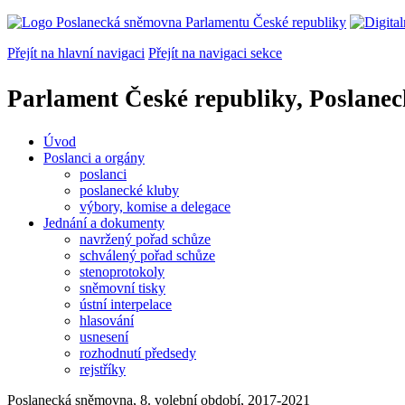
Přejít na hlavní navigaci
Přejít na navigaci sekce
Parlament České republiky, Poslane
Úvod
Poslanci a orgány
poslanci
poslanecké kluby
výbory, komise a delegace
Jednání a dokumenty
navržený pořad schůze
schválený pořad schůze
stenoprotokoly
sněmovní tisky
ústní interpelace
hlasování
usnesení
rozhodnutí předsedy
rejstříky
Poslanecká sněmovna, 8. volební období, 2017-2021