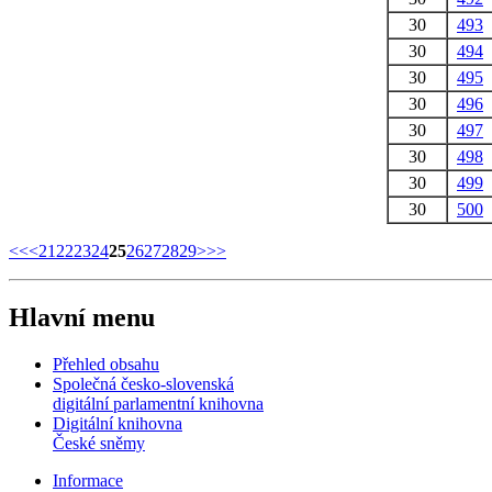
30
493
30
494
30
495
30
496
30
497
30
498
30
499
30
500
<<
<
21
22
23
24
25
26
27
28
29
>
>>
Hlavní menu
Přehled obsahu
Společná česko-slovenská
digitální parlamentní knihovna
Digitální knihovna
České sněmy
Informace