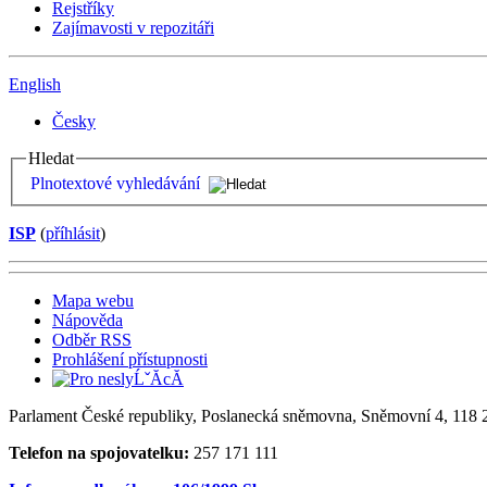
Rejstříky
Zajímavosti v repozitáři
English
Česky
Hledat
Plnotextové vyhledávání
ISP
(
příhlásit
)
Mapa webu
Nápověda
Odběr RSS
Prohlášení přístupnosti
Parlament České republiky, Poslanecká sněmovna, Sněmovní 4, 118 2
Telefon na spojovatelku:
257 171 111