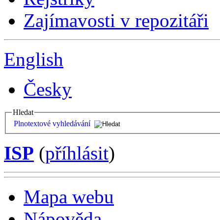
Zajímavosti v repozitáři
English
Česky
Hledat
Plnotextové vyhledávání
ISP
(
příhlásit
)
Mapa webu
Nápověda