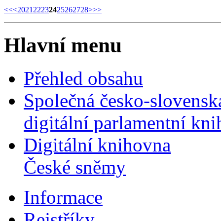
<<
<
20
21
22
23
24
25
26
27
28
>
>>
Hlavní menu
Přehled obsahu
Společná česko-slovensk
digitální parlamentní kn
Digitální knihovna
České sněmy
Informace
Rejstříky