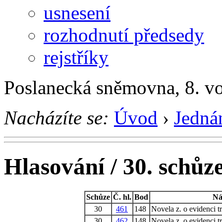
usnesení
rozhodnutí předsedy
rejstříky
Poslanecká sněmovna, 8. v
Nacházíte se:
Úvod
›
Jedná
Hlasování / 30. schůz
Schůze
Č. hl.
Bod
Ná
30
461
148
Novela z. o evidenci t
30
462
148
Novela z. o evidenci t