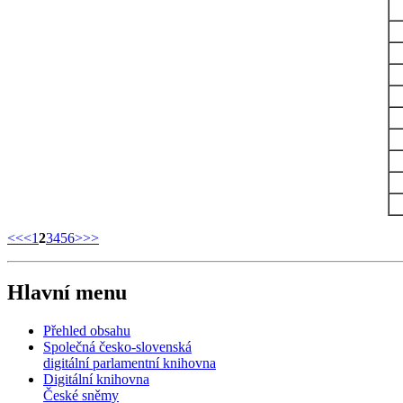
<<
<
1
2
3
4
5
6
>
>>
Hlavní menu
Přehled obsahu
Společná česko-slovenská
digitální parlamentní knihovna
Digitální knihovna
České sněmy