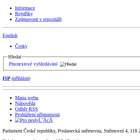
Informace
Rejstříky
Zajímavosti v repozitáři
English
Česky
Hledat
Plnotextové vyhledávání
ISP
(
příhlásit
)
Mapa webu
Nápověda
Odběr RSS
Prohlášení přístupnosti
Parlament České republiky, Poslanecká sněmovna, Sněmovní 4, 118 2