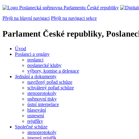
Přejít na hlavní navigaci
Přejít na navigaci sekce
Parlament České republiky, Poslane
Úvod
Poslanci a orgány
poslanci
poslanecké kluby
výbory, komise a delegace
Jednání a dokumenty
navržený pořad schůze
schválený pořad schůze
stenoprotokoly
sněmovní tisky
ústní interpelace
hlasování
usnesení
rejstříky
Společné schůze
stenoprotokoly
jmenný rejstřík