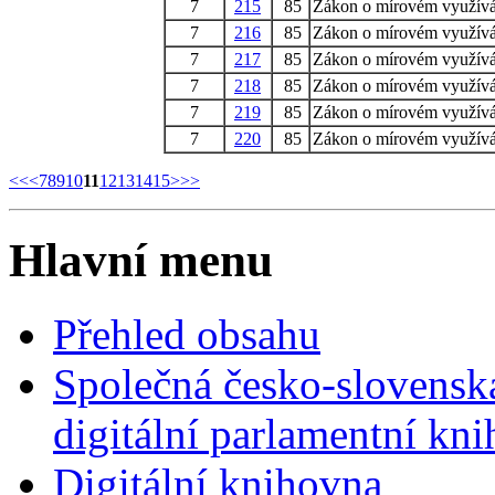
7
215
85
Zákon o mírovém využíván
7
216
85
Zákon o mírovém využíván
7
217
85
Zákon o mírovém využíván
7
218
85
Zákon o mírovém využíván
7
219
85
Zákon o mírovém využíván
7
220
85
Zákon o mírovém využíván
<<
<
7
8
9
10
11
12
13
14
15
>
>>
Hlavní menu
Přehled obsahu
Společná česko-slovensk
digitální parlamentní kn
Digitální knihovna