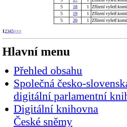
5
18
1
Zřízení vyšetř.komi
5
19
1
Zřízení vyšetř.komi
5
20
1
Zřízení vyšetř.komi
1
2
3
4
5
>
>>
Hlavní menu
Přehled obsahu
Společná česko-slovensk
digitální parlamentní kn
Digitální knihovna
České sněmy