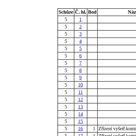
Schůze
Č. hl.
Bod
Náz
5
1
5
2
5
3
5
4
5
5
5
6
5
7
5
8
5
9
5
10
5
11
5
12
5
13
5
14
5
15
5
16
1
Zřízení vyšetř.komi
5
17
1
Zřízení vyšetř.komi