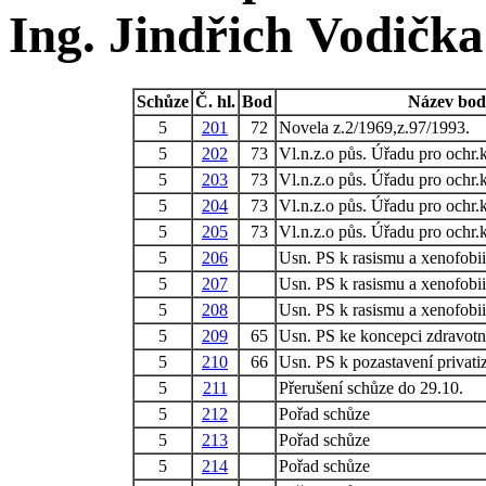
Ing. Jindřich Vodička
Schůze
Č. hl.
Bod
Název bo
5
201
72
Novela z.2/1969,z.97/1993.
5
202
73
Vl.n.z.o půs. Úřadu pro ochr
5
203
73
Vl.n.z.o půs. Úřadu pro ochr
5
204
73
Vl.n.z.o půs. Úřadu pro ochr
5
205
73
Vl.n.z.o půs. Úřadu pro ochr
5
206
Usn. PS k rasismu a xenofobii
5
207
Usn. PS k rasismu a xenofobii
5
208
Usn. PS k rasismu a xenofobii
5
209
65
Usn. PS ke koncepci zdravotn
5
210
66
Usn. PS k pozastavení privat
5
211
Přerušení schůze do 29.10.
5
212
Pořad schůze
5
213
Pořad schůze
5
214
Pořad schůze