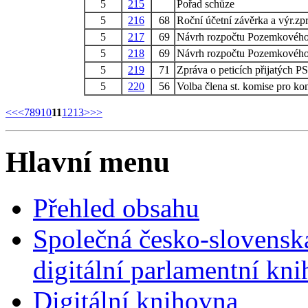
5
215
Pořad schůze
5
216
68
Roční účetní závěrka a výr.
5
217
69
Návrh rozpočtu Pozemkového 
5
218
69
Návrh rozpočtu Pozemkového 
5
219
71
Zpráva o peticích přijatých PS
5
220
56
Volba člena st. komise pro ko
<<
<
7
8
9
10
11
12
13
>
>>
Hlavní menu
Přehled obsahu
Společná česko-slovensk
digitální parlamentní kn
Digitální knihovna