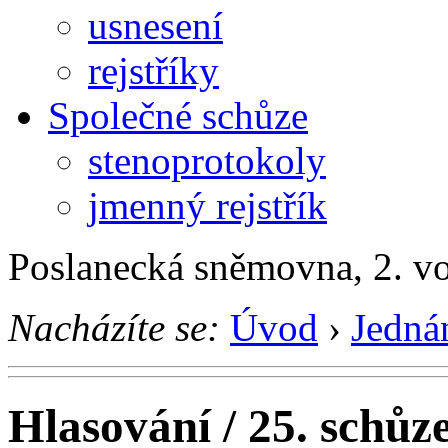
usnesení
rejstříky
Společné schůze
stenoprotokoly
jmenný rejstřík
Poslanecká sněmovna, 2. v
Nacházíte se:
Úvod
›
Jedná
Hlasování / 25. schůz