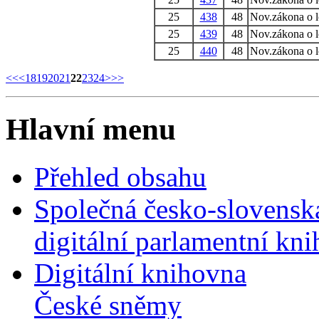
25
438
48
Nov.zákona o l
25
439
48
Nov.zákona o l
25
440
48
Nov.zákona o l
<<
<
18
19
20
21
22
23
24
>
>>
Hlavní menu
Přehled obsahu
Společná česko-slovensk
digitální parlamentní kn
Digitální knihovna
České sněmy