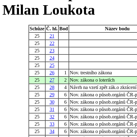
Milan Loukota
Schůze
Č. hl.
Bod
Název bodu
25
21
25
22
25
23
25
24
25
25
25
26
1
Nov. trestního zákona
25
27
2
Nov. zákona o loteriích
25
28
4
Návrh na vzetí zpět zák.o zkrácení
25
29
6
Nov. zákona o působ.orgánů ČR-p
25
30
6
Nov. zákona o působ.orgánů ČR-p
25
31
6
Nov. zákona o působ.orgánů ČR-p
25
32
6
Nov. zákona o působ.orgánů ČR-p
25
33
6
Nov. zákona o působ.orgánů ČR-p
25
34
6
Nov. zákona o působ.orgánů ČR-p