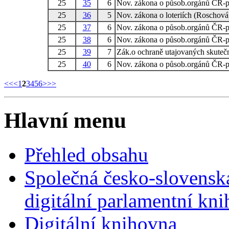
25
35
6
Nov. zákona o působ.orgánů ČR-p
25
36
5
Nov. zákona o loteriích (Roschová
25
37
6
Nov. zákona o působ.orgánů ČR-p
25
38
6
Nov. zákona o působ.orgánů ČR-p
25
39
7
Zák.o ochraně utajovaných skutečn
25
40
6
Nov. zákona o působ.orgánů ČR-p
<<
<
1
2
3
4
5
6
>
>>
Hlavní menu
Přehled obsahu
Společná česko-slovensk
digitální parlamentní kn
Digitální knihovna