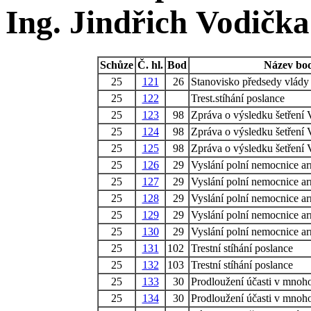
Ing. Jindřich Vodička
Schůze
Č. hl.
Bod
Název bo
25
121
26
Stanovisko předsedy vlády
25
122
Trest.stíhání poslance
25
123
98
Zpráva o výsledku šetření
25
124
98
Zpráva o výsledku šetření
25
125
98
Zpráva o výsledku šetření
25
126
29
Vyslání polní nemocnice a
25
127
29
Vyslání polní nemocnice a
25
128
29
Vyslání polní nemocnice a
25
129
29
Vyslání polní nemocnice a
25
130
29
Vyslání polní nemocnice a
25
131
102
Trestní stíhání poslance
25
132
103
Trestní stíhání poslance
25
133
30
Prodloužení účasti v mnoho
25
134
30
Prodloužení účasti v mnoho