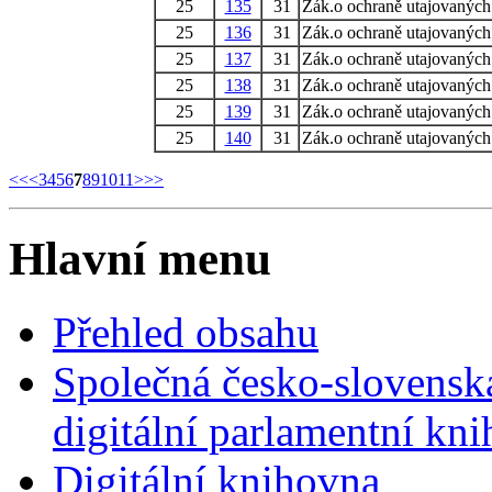
25
135
31
Zák.o ochraně utajovaných 
25
136
31
Zák.o ochraně utajovaných 
25
137
31
Zák.o ochraně utajovaných 
25
138
31
Zák.o ochraně utajovaných 
25
139
31
Zák.o ochraně utajovaných 
25
140
31
Zák.o ochraně utajovaných 
<<
<
3
4
5
6
7
8
9
10
11
>
>>
Hlavní menu
Přehled obsahu
Společná česko-slovensk
digitální parlamentní kn
Digitální knihovna