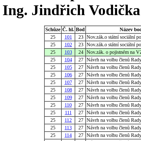
Ing. Jindřich Vodička
Schůze
Č. hl.
Bod
Název bo
25
101
23
Nov.zák.o státní sociální p
25
102
23
Nov.zák.o státní sociální p
25
103
24
Nov.zák. o pojistném na 
25
104
27
Návrh na volbu členů Ra
25
105
27
Návrh na volbu členů Ra
25
106
27
Návrh na volbu členů Ra
25
107
27
Návrh na volbu členů Ra
25
108
27
Návrh na volbu členů Ra
25
109
27
Návrh na volbu členů Ra
25
110
27
Návrh na volbu členů Ra
25
111
27
Návrh na volbu členů Ra
25
112
27
Návrh na volbu členů Ra
25
113
27
Návrh na volbu členů Ra
25
114
27
Návrh na volbu členů Ra