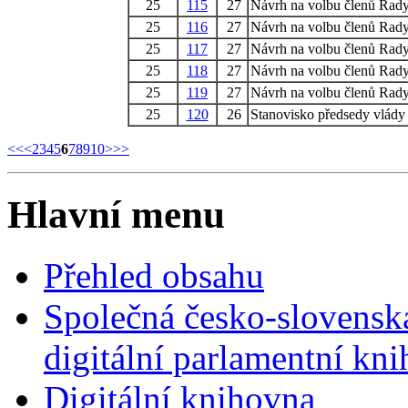
25
115
27
Návrh na volbu členů Ra
25
116
27
Návrh na volbu členů Ra
25
117
27
Návrh na volbu členů Ra
25
118
27
Návrh na volbu členů Ra
25
119
27
Návrh na volbu členů Ra
25
120
26
Stanovisko předsedy vlády
<<
<
2
3
4
5
6
7
8
9
10
>
>>
Hlavní menu
Přehled obsahu
Společná česko-slovensk
digitální parlamentní kn
Digitální knihovna