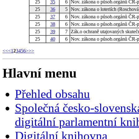
25
35
6
Nov. zákona o působ.orgánů ČR-p
25
36
5
Nov. zákona o loteriích (Roschová
25
37
6
Nov. zákona o působ.orgánů ČR-p
25
38
6
Nov. zákona o působ.orgánů ČR-p
25
39
7
Zák.o ochraně utajovaných skutečn
25
40
6
Nov. zákona o působ.orgánů ČR-p
<<
<
1
2
3
4
5
6
>
>>
Hlavní menu
Přehled obsahu
Společná česko-slovensk
digitální parlamentní kn
Digitální knihovna