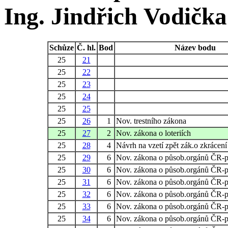
Ing. Jindřich Vodička
Schůze
Č. hl.
Bod
Název bodu
25
21
25
22
25
23
25
24
25
25
25
26
1
Nov. trestního zákona
25
27
2
Nov. zákona o loteriích
25
28
4
Návrh na vzetí zpět zák.o zkrácení
25
29
6
Nov. zákona o působ.orgánů ČR-p
25
30
6
Nov. zákona o působ.orgánů ČR-p
25
31
6
Nov. zákona o působ.orgánů ČR-p
25
32
6
Nov. zákona o působ.orgánů ČR-p
25
33
6
Nov. zákona o působ.orgánů ČR-p
25
34
6
Nov. zákona o působ.orgánů ČR-p