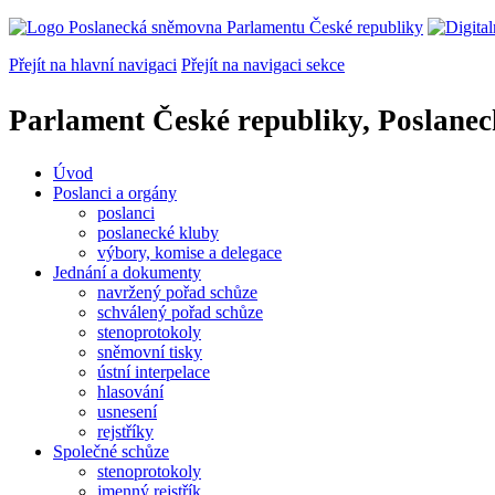
Přejít na hlavní navigaci
Přejít na navigaci sekce
Parlament České republiky, Poslane
Úvod
Poslanci a orgány
poslanci
poslanecké kluby
výbory, komise a delegace
Jednání a dokumenty
navržený pořad schůze
schválený pořad schůze
stenoprotokoly
sněmovní tisky
ústní interpelace
hlasování
usnesení
rejstříky
Společné schůze
stenoprotokoly
jmenný rejstřík