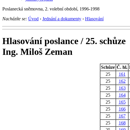
Poslanecká sněmovna, 2. volební období, 1996-1998
Nacházíte se:
Úvod
›
Jednání a dokumenty
›
Hlasování
Hlasování poslance / 25. schůze
Ing. Miloš Zeman
Schůze
Č. hl.
25
161
25
162
25
163
25
164
25
165
25
166
25
167
25
168
25
169