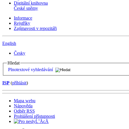
Digitální knihovna
České sněmy
Informace
Rejstříky
Zajímavosti v repozitáři
English
Česky
Hledat
Plnotextové vyhledávání
ISP
(
příhlásit
)
Mapa webu
Nápověda
Odběr RSS
Prohlášení přístupnosti