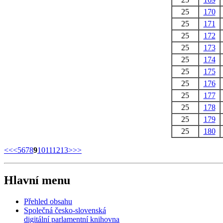
25
170
25
171
25
172
25
173
25
174
25
175
25
176
25
177
25
178
25
179
25
180
<<
<
5
6
7
8
9
10
11
12
13
>
>>
Hlavní menu
Přehled obsahu
Společná česko-slovenská
digitální parlamentní knihovna