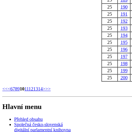
25
190
25
191
25
192
25
193
25
194
25
195
25
196
25
197
25
198
25
199
25
200
<<
<
6
7
8
9
10
11
12
13
14
>
>>
Hlavní menu
Přehled obsahu
Společná česko-slovenská
digitální parlamentní knihovna