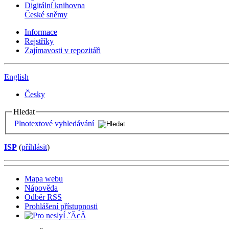
Digitální knihovna
České sněmy
Informace
Rejstříky
Zajímavosti v repozitáři
English
Česky
Hledat
Plnotextové vyhledávání
ISP
(
příhlásit
)
Mapa webu
Nápověda
Odběr RSS
Prohlášení přístupnosti