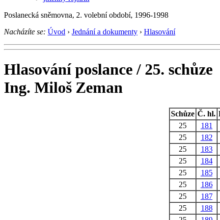
Poslanecká sněmovna, 2. volební období, 1996-1998
Nacházíte se:
Úvod
›
Jednání a dokumenty
›
Hlasování
Hlasování poslance / 25. schůze
Ing. Miloš Zeman
Schůze
Č. hl.
25
181
25
182
25
183
25
184
25
185
25
186
25
187
25
188
25
189