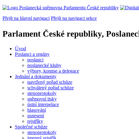
Přejít na hlavní navigaci
Přejít na navigaci sekce
Parlament České republiky, Poslane
Úvod
Poslanci a orgány
poslanci
poslanecké kluby
výbory, komise a delegace
Jednání a dokumenty
navržený pořad schůze
schválený pořad schůze
stenoprotokoly
sněmovní tisky
ústní interpelace
hlasování
usnesení
rejstříky
Společné schůze
stenoprotokoly
jmenný rejstřík