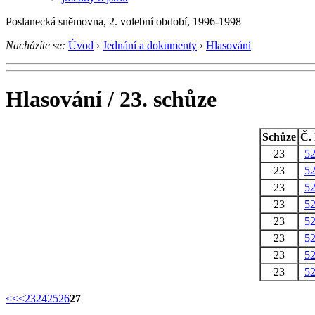
Poslanecká sněmovna, 2. volební období, 1996-1998
Nacházíte se:
Úvod
›
Jednání a dokumenty
›
Hlasování
Hlasování / 23. schůze
Schůze
Č. 
23
5
23
5
23
5
23
5
23
5
23
5
23
5
23
5
<<
<
23
24
25
26
27