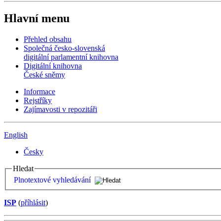
Hlavní menu
Přehled obsahu
Společná česko-slovenská
digitální parlamentní knihovna
Digitální knihovna
České sněmy
Informace
Rejstříky
Zajímavosti v repozitáři
English
Česky
Hledat
Plnotextové vyhledávání
ISP
(
příhlásit
)