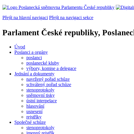
Přejít na hlavní navigaci
Přejít na navigaci sekce
Parlament České republiky, Poslane
Úvod
Poslanci a orgány
poslanci
poslanecké kluby
výbory, komise a delegace
Jednání a dokumenty
navržený pořad schůze
schválený pořad schůze
stenoprotokoly
sněmovní tisky
ústní interpelace
hlasování
usnesení
rejstříky
Společné schůze
stenoprotokoly
jmenný rejstřík