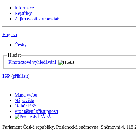
Informace
Rejstříky
Zajímavosti v repozitáři
English
Česky
Hledat
Plnotextové vyhledávání
ISP
(
příhlásit
)
Mapa webu
Nápověda
Odběr RSS
Prohlášení přístupnosti
Parlament České republiky, Poslanecká sněmovna, Sněmovní 4, 118 2