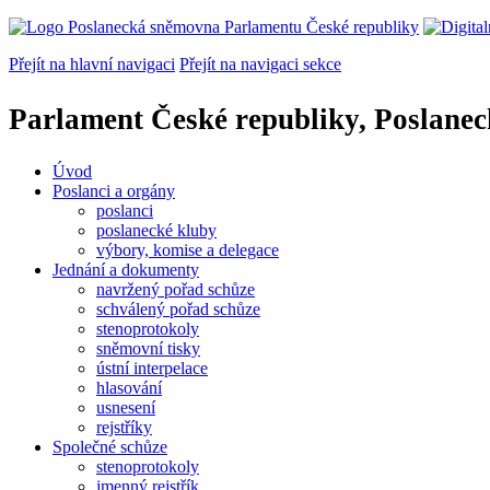
Přejít na hlavní navigaci
Přejít na navigaci sekce
Parlament České republiky, Poslane
Úvod
Poslanci a orgány
poslanci
poslanecké kluby
výbory, komise a delegace
Jednání a dokumenty
navržený pořad schůze
schválený pořad schůze
stenoprotokoly
sněmovní tisky
ústní interpelace
hlasování
usnesení
rejstříky
Společné schůze
stenoprotokoly
jmenný rejstřík