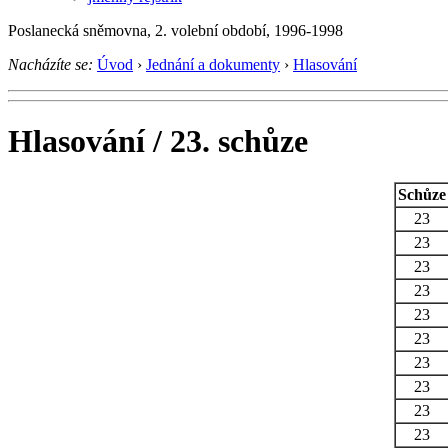
Poslanecká sněmovna, 2. volební období, 1996-1998
Nacházíte se:
Úvod
›
Jednání a dokumenty
›
Hlasování
Hlasování / 23. schůze
Schůze
23
23
23
23
23
23
23
23
23
23