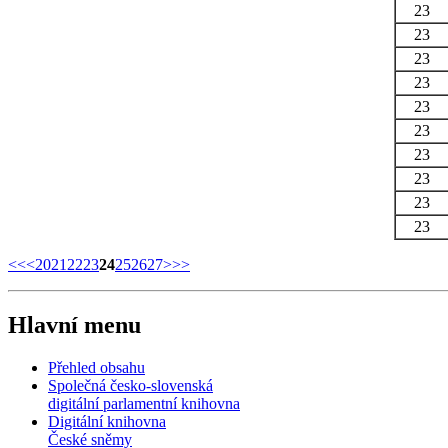
23
23
23
23
23
23
23
23
23
23
<<
<
20
21
22
23
24
25
26
27
>
>>
Hlavní menu
Přehled obsahu
Společná česko-slovenská
digitální parlamentní knihovna
Digitální knihovna
České sněmy