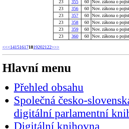
23
355
60
Nov. zákona o poji
23
356
60
Nov. zákona o poji
23
357
60
Nov. zákona o poji
23
358
60
Nov. zákona o poji
23
359
60
Nov. zákona o poji
23
360
60
Nov. zákona o poji
<<
<
14
15
16
17
18
19
20
21
22
>
>>
Hlavní menu
Přehled obsahu
Společná česko-slovensk
digitální parlamentní kn
Digitální knihovna