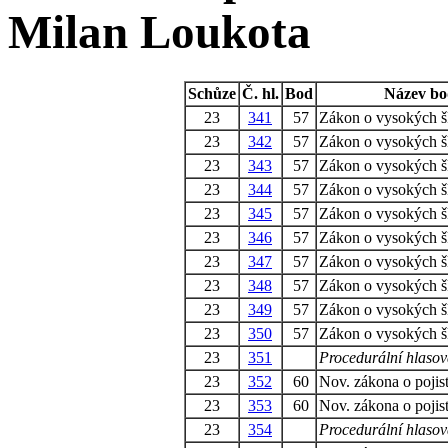
Milan Loukota
Schůze
Č. hl.
Bod
Název b
23
341
57
Zákon o vysokých š
23
342
57
Zákon o vysokých š
23
343
57
Zákon o vysokých š
23
344
57
Zákon o vysokých š
23
345
57
Zákon o vysokých š
23
346
57
Zákon o vysokých š
23
347
57
Zákon o vysokých š
23
348
57
Zákon o vysokých š
23
349
57
Zákon o vysokých š
23
350
57
Zákon o vysokých š
23
351
Procedurální hlasov
23
352
60
Nov. zákona o poji
23
353
60
Nov. zákona o poji
23
354
Procedurální hlasov