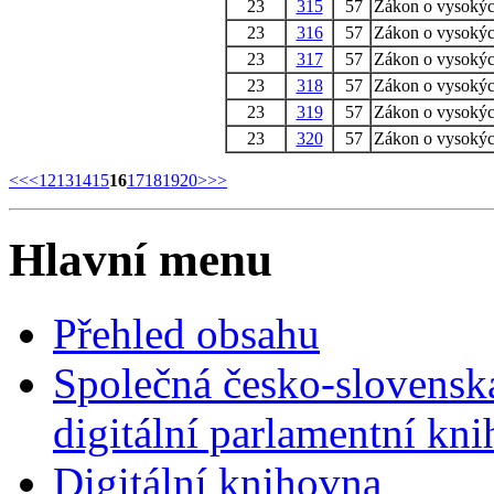
23
315
57
Zákon o vysokýc
23
316
57
Zákon o vysokýc
23
317
57
Zákon o vysokýc
23
318
57
Zákon o vysokýc
23
319
57
Zákon o vysokýc
23
320
57
Zákon o vysokýc
<<
<
12
13
14
15
16
17
18
19
20
>
>>
Hlavní menu
Přehled obsahu
Společná česko-slovensk
digitální parlamentní kn
Digitální knihovna