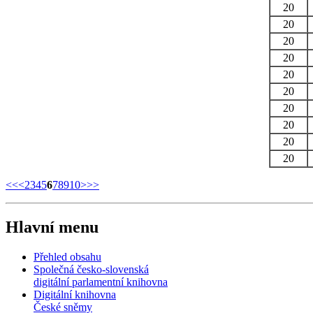
20
20
20
20
20
20
20
20
20
20
<<
<
2
3
4
5
6
7
8
9
10
>
>>
Hlavní menu
Přehled obsahu
Společná česko-slovenská
digitální parlamentní knihovna
Digitální knihovna
České sněmy