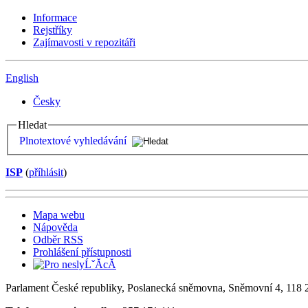
Informace
Rejstříky
Zajímavosti v repozitáři
English
Česky
Hledat
Plnotextové vyhledávání
ISP
(
příhlásit
)
Mapa webu
Nápověda
Odběr RSS
Prohlášení přístupnosti
Parlament České republiky, Poslanecká sněmovna, Sněmovní 4, 118 2