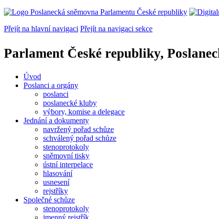
Přejít na hlavní navigaci
Přejít na navigaci sekce
Parlament České republiky, Poslane
Úvod
Poslanci a orgány
poslanci
poslanecké kluby
výbory, komise a delegace
Jednání a dokumenty
navržený pořad schůze
schválený pořad schůze
stenoprotokoly
sněmovní tisky
ústní interpelace
hlasování
usnesení
rejstříky
Společné schůze
stenoprotokoly
jmenný rejstřík