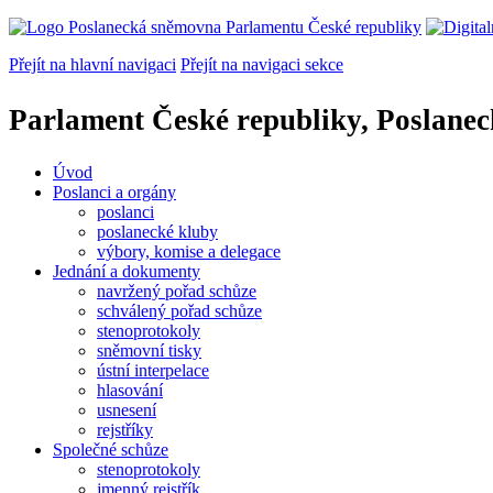
Přejít na hlavní navigaci
Přejít na navigaci sekce
Parlament České republiky, Poslane
Úvod
Poslanci a orgány
poslanci
poslanecké kluby
výbory, komise a delegace
Jednání a dokumenty
navržený pořad schůze
schválený pořad schůze
stenoprotokoly
sněmovní tisky
ústní interpelace
hlasování
usnesení
rejstříky
Společné schůze
stenoprotokoly
jmenný rejstřík