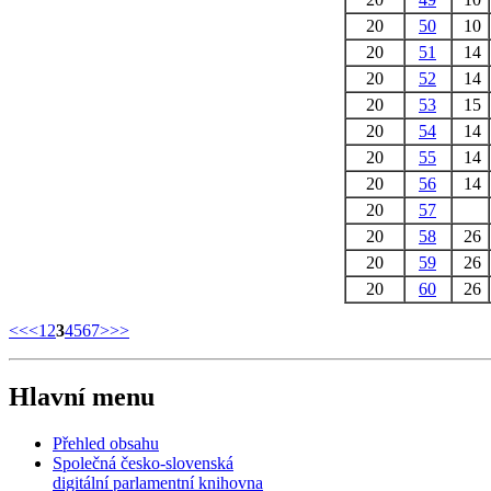
20
50
10
20
51
14
20
52
14
20
53
15
20
54
14
20
55
14
20
56
14
20
57
20
58
26
20
59
26
20
60
26
<<
<
1
2
3
4
5
6
7
>
>>
Hlavní menu
Přehled obsahu
Společná česko-slovenská
digitální parlamentní knihovna