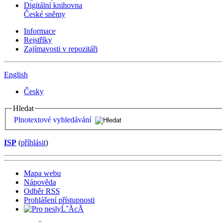
Digitální knihovna
České sněmy
Informace
Rejstříky
Zajímavosti v repozitáři
English
Česky
Hledat
Plnotextové vyhledávání
ISP
(
příhlásit
)
Mapa webu
Nápověda
Odběr RSS
Prohlášení přístupnosti