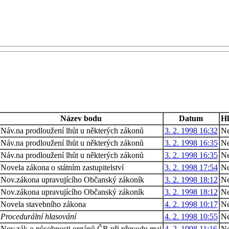
Název bodu
Datum
Hl
Náv.na prodloužení lhůt u některých zákonů
3. 2. 1998 16:32
Ne
Náv.na prodloužení lhůt u některých zákonů
3. 2. 1998 16:35
Ne
Náv.na prodloužení lhůt u některých zákonů
3. 2. 1998 16:35
Ne
Novela zákona o státním zastupitelství
3. 2. 1998 17:54
N
Nov.zákona upravujícího Občanský zákoník
3. 2. 1998 18:12
N
Nov.zákona upravujícího Občanský zákoník
3. 2. 1998 18:12
N
Novela stavebního zákona
4. 2. 1998 10:17
Ne
Procedurální hlasování
4. 2. 1998 10:55
Ne
Nov.zák.o působnosti orgánů ČR při převodu maj
4. 2. 1998 11:16
N