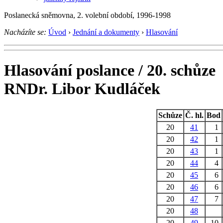
Poslanecká sněmovna, 2. volební období, 1996-1998
Nacházíte se:
Úvod
›
Jednání a dokumenty
›
Hlasování
Hlasování poslance / 20. schůze
RNDr. Libor Kudláček
Schůze
Č. hl.
Bod
20
41
1
20
42
1
20
43
1
20
44
4
20
45
6
20
46
6
20
47
7
20
48
20
49
10