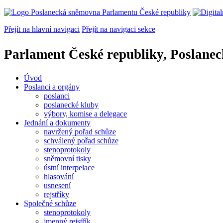
Přejít na hlavní navigaci
Přejít na navigaci sekce
Parlament České republiky, Poslane
Úvod
Poslanci a orgány
poslanci
poslanecké kluby
výbory, komise a delegace
Jednání a dokumenty
navržený pořad schůze
schválený pořad schůze
stenoprotokoly
sněmovní tisky
ústní interpelace
hlasování
usnesení
rejstříky
Společné schůze
stenoprotokoly
jmenný rejstřík