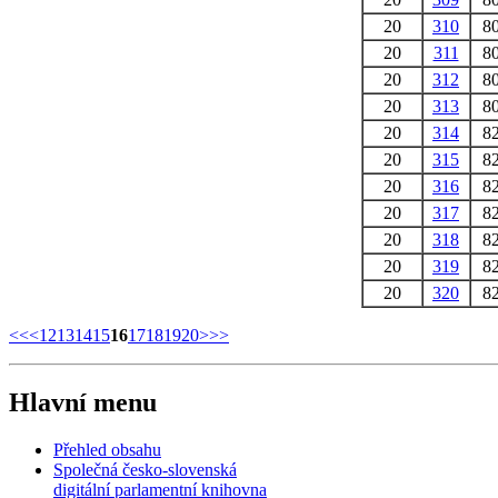
20
310
8
20
311
8
20
312
8
20
313
8
20
314
8
20
315
8
20
316
8
20
317
8
20
318
8
20
319
8
20
320
8
<<
<
12
13
14
15
16
17
18
19
20
>
>>
Hlavní menu
Přehled obsahu
Společná česko-slovenská
digitální parlamentní knihovna