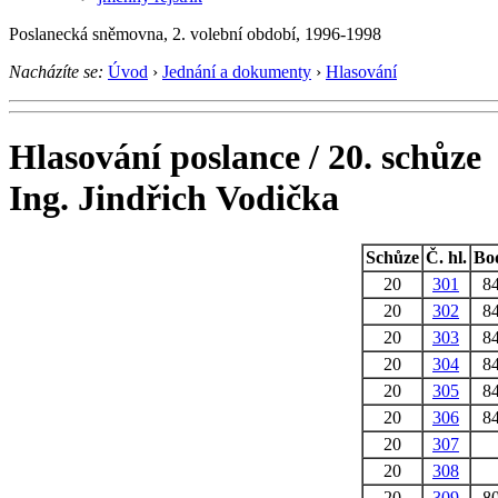
Poslanecká sněmovna, 2. volební období, 1996-1998
Nacházíte se:
Úvod
›
Jednání a dokumenty
›
Hlasování
Hlasování poslance / 20. schůze
Ing. Jindřich Vodička
Schůze
Č. hl.
Bo
20
301
8
20
302
8
20
303
8
20
304
8
20
305
8
20
306
8
20
307
20
308
20
309
8