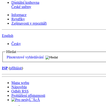
Digitální knihovna
České sněmy
Informace
Rejstříky
Zajímavosti v repozitáři
English
Česky
Hledat
Plnotextové vyhledávání
ISP
(
příhlásit
)
Mapa webu
Nápověda
Odběr RSS
Prohlášení přístupnosti