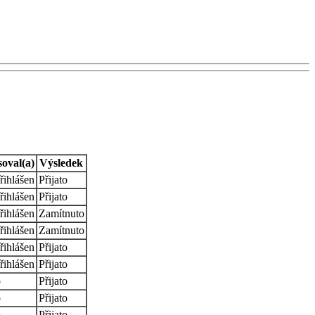
soval(a)
Výsledek
řihlášen
Přijato
řihlášen
Přijato
řihlášen
Zamítnuto
řihlášen
Zamítnuto
řihlášen
Přijato
řihlášen
Přijato
o
Přijato
o
Přijato
o
Přijato